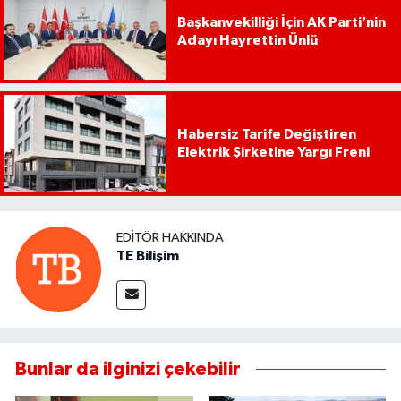
Başkanvekilliği İçin AK Parti’nin
Adayı Hayrettin Ünlü
Habersiz Tarife Değiştiren
Elektrik Şirketine Yargı Freni
EDITÖR HAKKINDA
TE Bilişim
Bunlar da ilginizi çekebilir