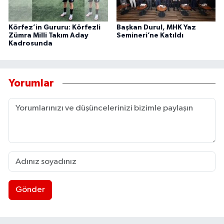
Körfez’in Gururu: Körfezli
Başkan Durul, MHK Yaz
Zümra Milli Takım Aday
Semineri’ne Katıldı
Kadrosunda
Yorumlar
Gönder