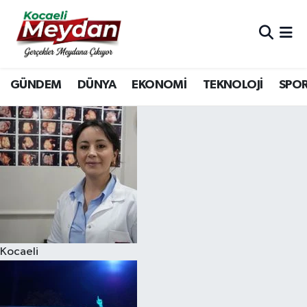
Nöbetçi Eczaneler
GÜNDEM
DÜNYA
EKONOMİ
TEKNOLOJİ
SPO
Hava Durumu
Trafik Durumu
Süper Lig Puan Durumu ve Fikstür
Tüm Manşetler
Son Dakika Haberleri
Kocaeli
Haber Arşivi