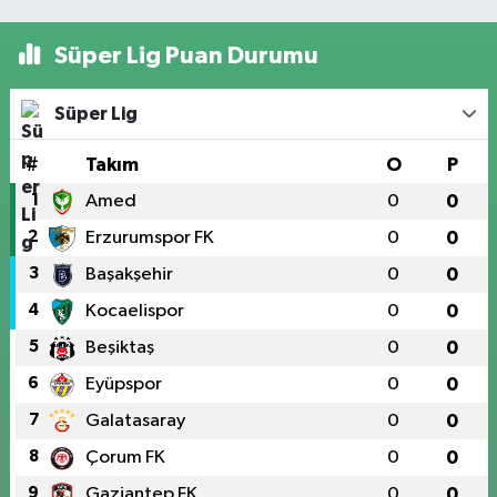
Süper Lig Puan Durumu
Süper Lig
#
Takım
O
P
1
Amed
0
0
2
Erzurumspor FK
0
0
3
Başakşehir
0
0
4
Kocaelispor
0
0
5
Beşiktaş
0
0
6
Eyüpspor
0
0
7
Galatasaray
0
0
8
Çorum FK
0
0
9
Gaziantep FK
0
0