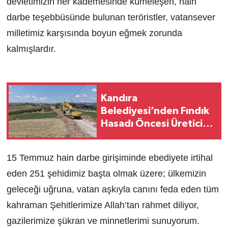
devletimizin her kademesinde kümeleşen, hain
darbe teşebbüsünde bulunan teröristler, vatansever
milletimiz karşısında boyun eğmek zorunda
kalmışlardır.
Kandıra
Belediyesi’nden Fındık
Hasadı Öncesi Üreticiye
Yol Desteği
15 Temmuz hain darbe girişiminde ebediyete irtihal
eden 251 şehidimiz başta olmak üzere; ülkemizin
geleceği uğruna, vatan aşkıyla canını feda eden tüm
kahraman Şehitlerimize Allah’tan rahmet diliyor,
gazilerimize şükran ve minnetlerimi sunuyorum.