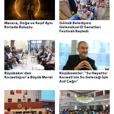
Macera, Doğa ve Keşif Aynı
Gölcük Belediyesi
Rotada Buluştu
Geleneksel El Sanatları
Festivali Başladı
Büyükakın'dan
Küçükemirler: "Su Hayattır:
Kocaelispor'a Büyük Moral
Kocaeli’nin Su Geleceği İçin
Acil Çağrı"