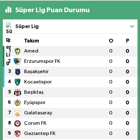
Süper Lig Puan Durumu
Süper Lig
#
Takım
O
P
1
Amed
0
0
2
Erzurumspor FK
0
0
3
Başakşehir
0
0
4
Kocaelispor
0
0
5
Beşiktaş
0
0
6
Eyüpspor
0
0
7
Galatasaray
0
0
8
Çorum FK
0
0
9
Gaziantep FK
0
0