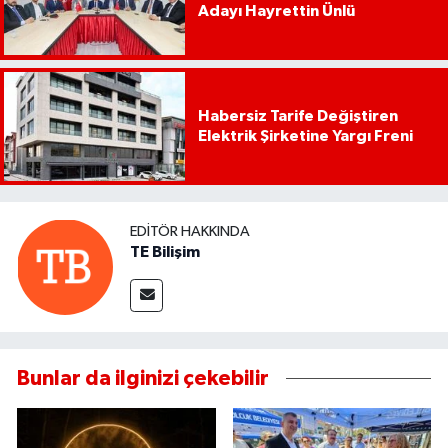
Adayı Hayrettin Ünlü
Habersiz Tarife Değiştiren
Elektrik Şirketine Yargı Freni
EDITÖR HAKKINDA
TE Bilişim
Bunlar da ilginizi çekebilir