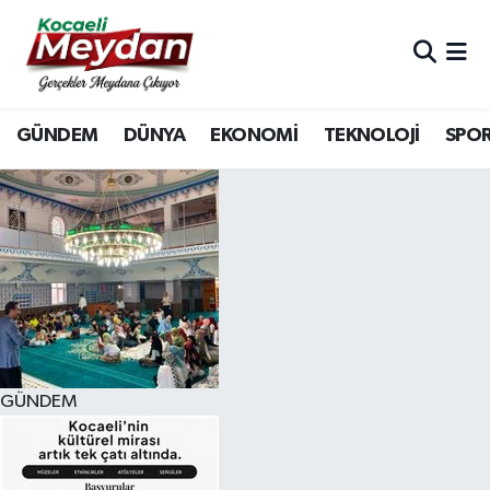
Nöbetçi Eczaneler
GÜNDEM
DÜNYA
EKONOMİ
TEKNOLOJİ
SPO
Hava Durumu
Trafik Durumu
Süper Lig Puan Durumu ve Fikstür
Tüm Manşetler
Son Dakika Haberleri
GÜNDEM
Haber Arşivi