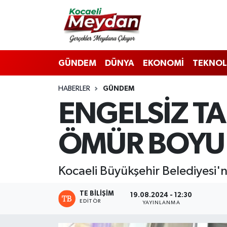
Nöbetçi Eczaneler
GÜNDEM
DÜNYA
EKONOMİ
TEKNOL
Hava Durumu
HABERLER
GÜNDEM
Trafik Durumu
ENGELSİZ TA
Süper Lig Puan Durumu ve Fikstür
ÖMÜR BOYU 
Tüm Manşetler
Son Dakika Haberleri
Kocaeli Büyükşehir Belediyesi'ni
Haber Arşivi
TE BILIŞIM
19.08.2024 - 12:30
EDITÖR
YAYINLANMA