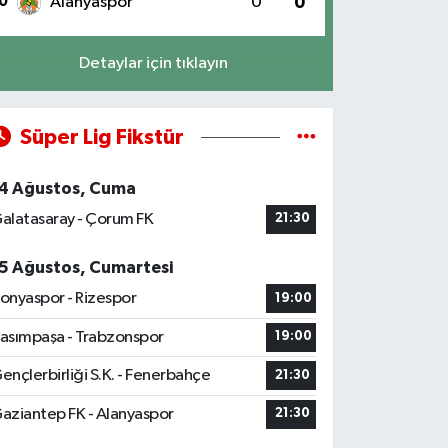
0
Alanyaspor
0
0
Detaylar için tıklayın
Süper Lig Fikstür
4 Ağustos, Cuma
alatasaray - Çorum FK
21:30
5 Ağustos, Cumartesi
onyaspor - Rizespor
19:00
asımpaşa - Trabzonspor
19:00
ençlerbirliği S.K. - Fenerbahçe
21:30
aziantep FK - Alanyaspor
21:30