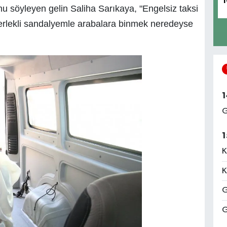
1
u söyleyen gelin Saliha Sarıkaya, "Engelsiz taksi
ekerlekli sandalyemle arabalara binmek neredeyse
1
G
1
K
K
G
G