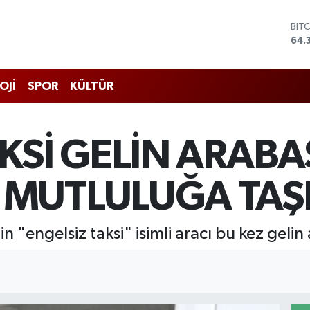
DO
47,
EU
55,
STE
OJİ
SPOR
KÜLTÜR
64,
GRA
657
BİS
KSİ GELİN ARABA
13.
BIT
64.
MUTLULUĞA TAŞI
n "engelsiz taksi" isimli aracı bu kez gelin