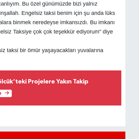
canlıyım. Bu özel günümüzde bizi yalnız
inşallah. Engelsiz taksi benim için şu anda lüks
abalara binmek neredeyse imkansızdı. Bu imkanı
gelsiz Taksiye çok çok teşekkür ediyorum" diye
siz taksi bir ömür yaşayacakları yuvalarına
lcük’teki Projelere Yakın Takip
e