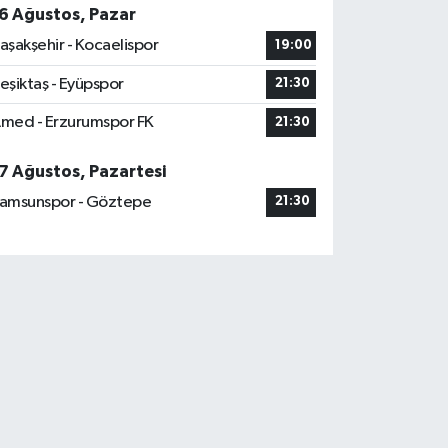
6 Ağustos, Pazar
aşakşehir - Kocaelispor
19:00
eşiktaş - Eyüpspor
21:30
med - Erzurumspor FK
21:30
7 Ağustos, Pazartesi
amsunspor - Göztepe
21:30