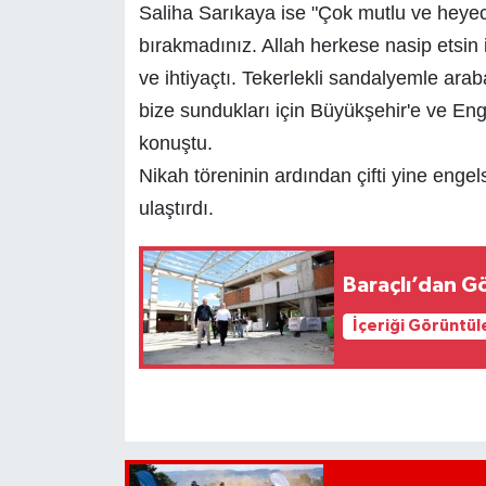
Saliha Sarıkaya ise "Çok mutlu ve heye
bırakmadınız. Allah herkese nasip etsin 
ve ihtiyaçtı. Tekerlekli sandalyemle ar
bize sundukları için Büyükşehir'e ve En
konuştu.
Nikah töreninin ardından çifti yine engel
ulaştırdı.
Baraçlı’dan Gö
İçeriği Görüntül