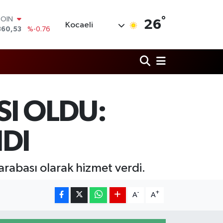
°
LAR
26
Kocaeli
7143
%0.16
RO
0317
%-0.02
RLİN
2463
%0.07
M ALTIN
4.81
%1.44
T100
SI OLDU:
799
%70
COIN
360,53
%-0.76
DI
 arabası olarak hizmet verdi.
-
+
A
A