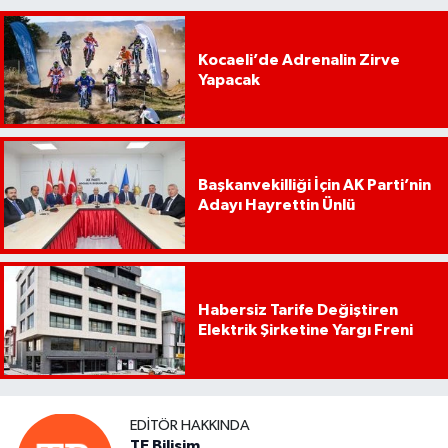
Kocaeli’de Adrenalin Zirve
Yapacak
Başkanvekilliği İçin AK Parti’nin
Adayı Hayrettin Ünlü
Habersiz Tarife Değiştiren
Elektrik Şirketine Yargı Freni
EDITÖR HAKKINDA
TE Bilişim