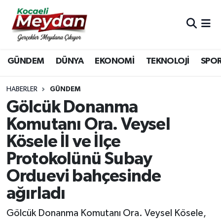
Nöbetçi Eczaneler
GÜNDEM
DÜNYA
EKONOMİ
TEKNOLOJİ
SPO
Hava Durumu
Trafik Durumu
HABERLER
GÜNDEM
Gölcük Donanma
Süper Lig Puan Durumu ve Fikstür
Komutanı Ora. Veysel
Kösele İl ve İlçe
Tüm Manşetler
Protokolünü Subay
Son Dakika Haberleri
Orduevi bahçesinde
Haber Arşivi
ağırladı
Gölcük Donanma Komutanı Ora. Veysel Kösele,