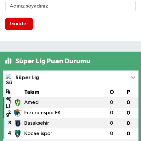
Gönder
Süper Lig Puan Durumu
Süper Lig
#
Takım
O
P
1
Amed
0
0
2
Erzurumspor FK
0
0
3
Başakşehir
0
0
4
Kocaelispor
0
0