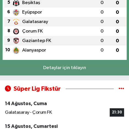
5
Beşiktaş
0
0
6
Eyüpspor
0
0
7
Galatasaray
0
0
8
Çorum FK
0
0
9
Gaziantep FK
0
0
10
Alanyaspor
0
0
Detaylar için tıklayın
Süper Lig Fikstür
14 Ağustos, Cuma
Galatasaray - Çorum FK
21:30
15 Ağustos, Cumartesi