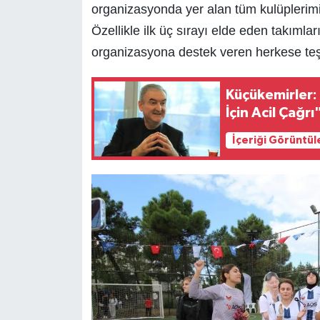
organizasyonda yer alan tüm kulüplerimi
Özellikle ilk üç sırayı elde eden takımla
organizasyona destek veren herkese teş
Küçükemirler: 
İçin Acil Çağrı
İçeriği Görüntül