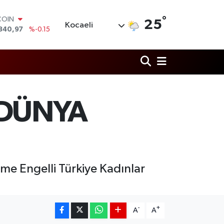
°
LAR
25
Kocaeli
7436
%0.18
RO
2510
%0.32
RLİN
4811
%0.38
M ALTIN
0.55
%0
T100
 DÜNYA
779
%-14
COIN
840,97
%-0.15
me Engelli Türkiye Kadınlar
-
+
A
A