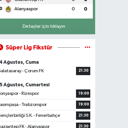
0
Alanyaspor
0
0
Detaylar için tıklayın
Süper Lig Fikstür
4 Ağustos, Cuma
alatasaray - Çorum FK
21:30
5 Ağustos, Cumartesi
onyaspor - Rizespor
19:00
asımpaşa - Trabzonspor
19:00
ençlerbirliği S.K. - Fenerbahçe
21:30
aziantep FK - Alanyaspor
21:30