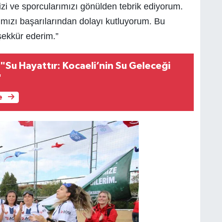
zi ve sporcularımızı gönülden tebrik ediyorum.
rımızı başarılarından dolayı kutluyorum. Bu
ekkür ederim.”
"Su Hayattır: Kocaeli’nin Su Geleceği
"
e