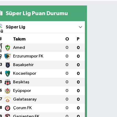
Süper Lig Puan Durumu
Süper Lig
#
Takım
O
P
1
Amed
0
0
2
Erzurumspor FK
0
0
3
Başakşehir
0
0
4
Kocaelispor
0
0
5
Beşiktaş
0
0
6
Eyüpspor
0
0
7
Galatasaray
0
0
8
Çorum FK
0
0
9
Gaziantep FK
0
0