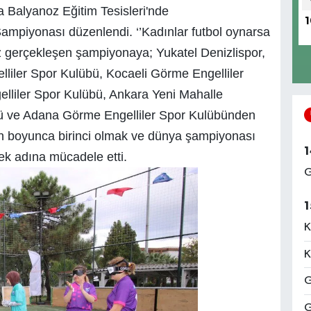
a Balyanoz Eğitim Tesisleri'nde
1
ampiyonası düzenlendi. ‘’Kadınlar futbol oynarsa
ez gerçekleşen şampiyonaya; Yukatel Denizlispor,
iler Spor Kulübü, Kocaeli Görme Engelliler
lliler Spor Kulübü, Ankara Yeni Mahalle
bü ve Adana Görme Engelliler Spor Kulübünden
ün boyunca birinci olmak ve dünya şampiyonası
1
mek adına mücadele etti.
G
1
K
K
G
G