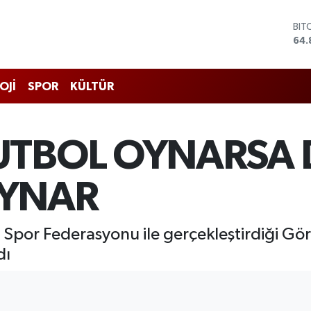
DO
47,
EU
55,
STE
OJİ
SPOR
KÜLTÜR
64,
GRA
666
BİS
UTBOL OYNARSA
13.
BIT
64.
OYNAR
 Spor Federasyonu ile gerçekleştirdiği Gör
dı