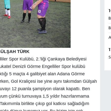
1
B
B
A
1
GÜLŞAH TÜRK
S
ler Spor Kulübü, 2.’liği Çankaya Belediyesi
ukatel Denizli Görme Engelliler Spor kulübü
tığı 5 maçta 4 galibiyet alan Adana Görme
ken, Gol Kraliçesi ise yine aynı takımdan Gülşah
nuvayı 12 puanla şampiyon olarak kapattı. Ben
uyum çünkü turnuvaya 1,5 yıldır hazırlanmama
akımımla birlikte çıkıp gol katkısı sağladığım
an’da dünya kupamız var. Bu bizim için çok