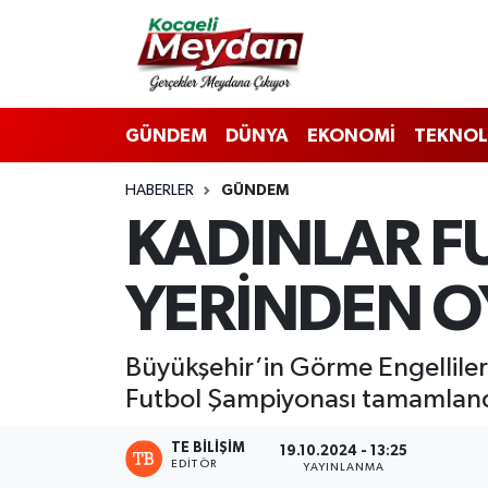
Nöbetçi Eczaneler
GÜNDEM
DÜNYA
EKONOMİ
TEKNOL
Hava Durumu
HABERLER
GÜNDEM
Trafik Durumu
KADINLAR F
Süper Lig Puan Durumu ve Fikstür
YERİNDEN 
Tüm Manşetler
Son Dakika Haberleri
Büyükşehir’in Görme Engelliler
Futbol Şampiyonası tamamlan
Haber Arşivi
TE BILIŞIM
19.10.2024 - 13:25
EDITÖR
YAYINLANMA