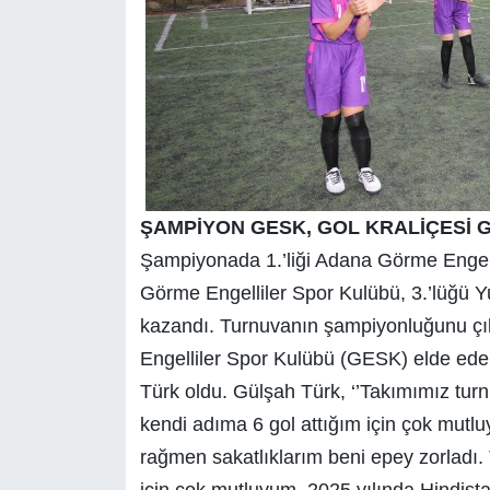
ŞAMPİYON GESK, GOL KRALİÇESİ 
Şampiyonada 1.’liği Adana Görme Engelli
Görme Engelliler Spor Kulübü, 3.’lüğü Y
kazandı. Turnuvanın şampiyonluğunu çık
Engelliler Spor Kulübü (GESK) elde eder
Türk oldu. Gülşah Türk, ‘’Takımımız tur
kendi adıma 6 gol attığım için çok mutl
rağmen sakatlıklarım beni epey zorladı. T
için çok mutluyum. 2025 yılında Hindist