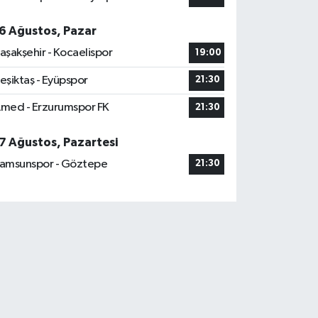
6 Ağustos, Pazar
aşakşehir - Kocaelispor
19:00
eşiktaş - Eyüpspor
21:30
med - Erzurumspor FK
21:30
7 Ağustos, Pazartesi
amsunspor - Göztepe
21:30