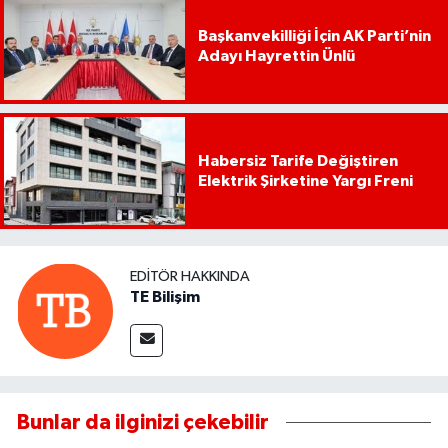
Başkanvekilliği İçin AK Parti’nin
Adayı Hayrettin Ünlü
Habersiz Tarife Değiştiren
Elektrik Şirketine Yargı Freni
EDITÖR HAKKINDA
TE Bilişim
Bunlar da ilginizi çekebilir