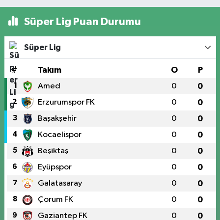
Süper Lig Puan Durumu
Süper Lig
#
Takım
O
P
1
Amed
0
0
2
Erzurumspor FK
0
0
3
Başakşehir
0
0
4
Kocaelispor
0
0
5
Beşiktaş
0
0
6
Eyüpspor
0
0
7
Galatasaray
0
0
8
Çorum FK
0
0
9
Gaziantep FK
0
0