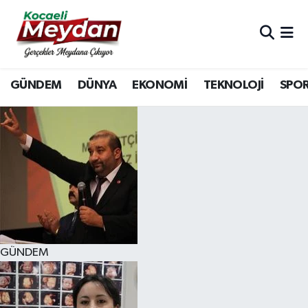
Nöbetçi Eczaneler
GÜNDEM
DÜNYA
EKONOMİ
TEKNOLOJİ
SPO
Hava Durumu
Trafik Durumu
Süper Lig Puan Durumu ve Fikstür
Tüm Manşetler
Son Dakika Haberleri
GÜNDEM
Haber Arşivi