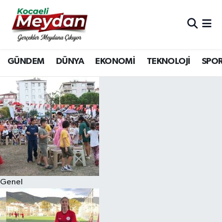
Nöbetçi Eczaneler
GÜNDEM
DÜNYA
EKONOMİ
TEKNOLOJİ
SPO
Hava Durumu
Trafik Durumu
Süper Lig Puan Durumu ve Fikstür
Tüm Manşetler
Son Dakika Haberleri
Genel
Haber Arşivi