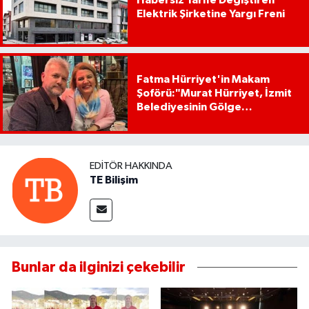
Habersiz Tarife Değiştiren
Elektrik Şirketine Yargı Freni
Fatma Hürriyet'in Makam
Şoförü:"Murat Hürriyet, İzmit
Belediyesinin Gölge
Başkanıdır"
EDITÖR HAKKINDA
TE Bilişim
Bunlar da ilginizi çekebilir