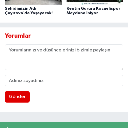
Şehidimizin Adı
Kentin Gururu Kocaelispor
Çayırova’da Yaşayacak!
Meydana İniyor
Yorumlar
Gönder