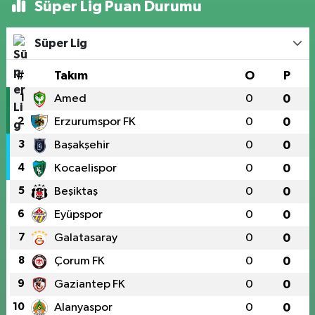
Süper Lig Puan Durumu
Süper Lig
#
Takım
O
P
1
Amed
0
0
2
Erzurumspor FK
0
0
3
Başakşehir
0
0
4
Kocaelispor
0
0
5
Beşiktaş
0
0
6
Eyüpspor
0
0
7
Galatasaray
0
0
8
Çorum FK
0
0
9
Gaziantep FK
0
0
10
Alanyaspor
0
0