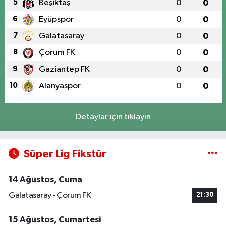
5
Beşiktaş
0
0
6
Eyüpspor
0
0
7
Galatasaray
0
0
8
Çorum FK
0
0
9
Gaziantep FK
0
0
10
Alanyaspor
0
0
Detaylar için tıklayın
Süper Lig Fikstür
14 Ağustos, Cuma
Galatasaray - Çorum FK
21:30
15 Ağustos, Cumartesi