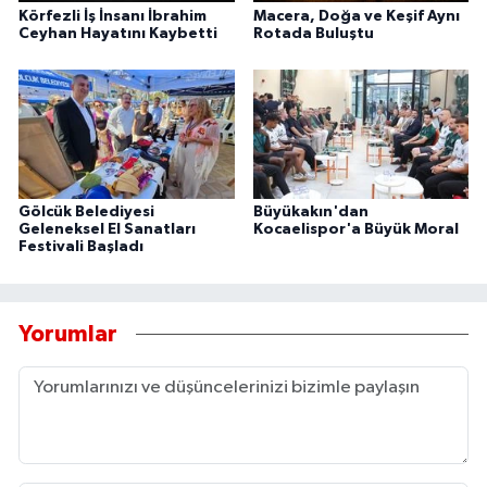
Körfezli İş İnsanı İbrahim
Macera, Doğa ve Keşif Aynı
Ceyhan Hayatını Kaybetti
Rotada Buluştu
Gölcük Belediyesi
Büyükakın'dan
Geleneksel El Sanatları
Kocaelispor'a Büyük Moral
Festivali Başladı
Yorumlar