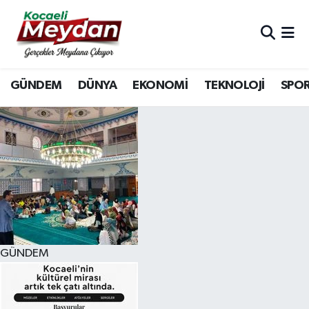
Nöbetçi Eczaneler
GÜNDEM
DÜNYA
EKONOMİ
TEKNOLOJİ
SPO
Hava Durumu
Trafik Durumu
Süper Lig Puan Durumu ve Fikstür
Tüm Manşetler
Son Dakika Haberleri
GÜNDEM
Haber Arşivi