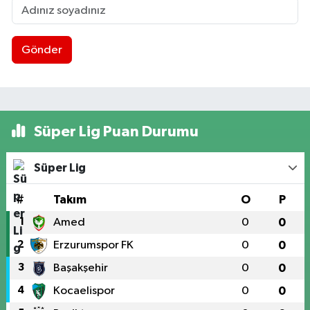
Gönder
Süper Lig Puan Durumu
Süper Lig
#
Takım
O
P
1
Amed
0
0
2
Erzurumspor FK
0
0
3
Başakşehir
0
0
4
Kocaelispor
0
0