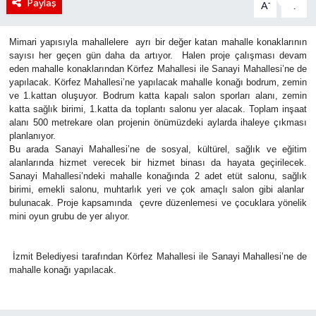
Paylaş
-
+
A
A
Mimari yapısıyla mahallelere ayrı bir değer katan mahalle konaklarının
sayısı her geçen gün daha da artıyor. Halen proje çalışması devam
eden mahalle konaklarından Körfez Mahallesi ile Sanayi Mahallesi’ne de
yapılacak. Körfez Mahallesi’ne yapılacak mahalle konağı bodrum, zemin
ve 1.kattan oluşuyor. Bodrum katta kapalı salon sporları alanı, zemin
katta sağlık birimi, 1.katta da toplantı salonu yer alacak. Toplam inşaat
alanı 500 metrekare olan projenin önümüzdeki aylarda ihaleye çıkması
planlanıyor.
Bu arada Sanayi Mahallesi’ne de sosyal, kültürel, sağlık ve eğitim
alanlarında hizmet verecek bir hizmet binası da hayata geçirilecek.
Sanayi Mahallesi’ndeki mahalle konağında 2 adet etüt salonu, sağlık
birimi, emekli salonu, muhtarlık yeri ve çok amaçlı salon gibi alanlar
bulunacak. Proje kapsamında çevre düzenlemesi ve çocuklara yönelik
mini oyun grubu de yer alıyor.
İzmit Belediyesi tarafından Körfez Mahallesi ile Sanayi Mahallesi’ne de
mahalle konağı yapılacak.