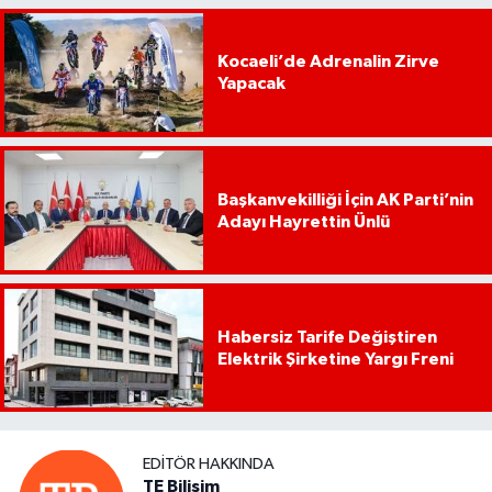
Kocaeli’de Adrenalin Zirve
Yapacak
Başkanvekilliği İçin AK Parti’nin
Adayı Hayrettin Ünlü
Habersiz Tarife Değiştiren
Elektrik Şirketine Yargı Freni
EDITÖR HAKKINDA
TE Bilişim