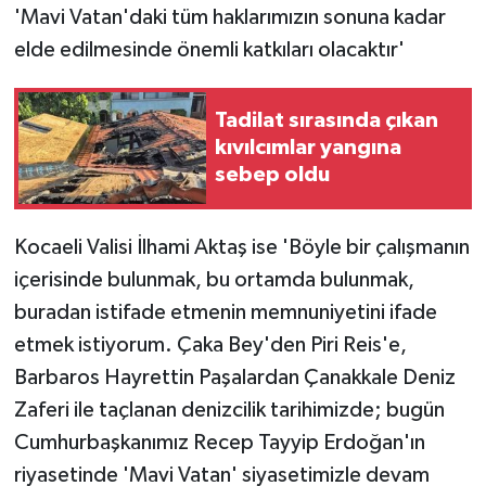
'Mavi Vatan'daki tüm haklarımızın sonuna kadar
elde edilmesinde önemli katkıları olacaktır'
Tadilat sırasında çıkan
kıvılcımlar yangına
sebep oldu
Kocaeli Valisi İlhami Aktaş ise 'Böyle bir çalışmanın
içerisinde bulunmak, bu ortamda bulunmak,
buradan istifade etmenin memnuniyetini ifade
etmek istiyorum. Çaka Bey'den Piri Reis'e,
Barbaros Hayrettin Paşalardan Çanakkale Deniz
Zaferi ile taçlanan denizcilik tarihimizde; bugün
Cumhurbaşkanımız Recep Tayyip Erdoğan'ın
riyasetinde 'Mavi Vatan' siyasetimizle devam