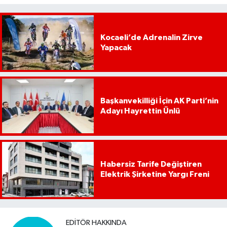
Kocaeli’de Adrenalin Zirve
Yapacak
Başkanvekilliği İçin AK Parti’nin
Adayı Hayrettin Ünlü
Habersiz Tarife Değiştiren
Elektrik Şirketine Yargı Freni
EDITÖR HAKKINDA