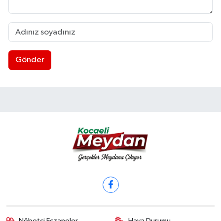
Gönder
Nöbetçi Eczaneler
Hava Durumu