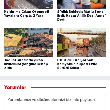
Kaldırıma Çıkan Otomobil
5 Yıllık Bekleyiş Mutlu Sona
Yayalara Çarptı: 2 Yaralı
Erdi: Hazar Ali İlk Kez 'Anne'
Dedi
Tadilat sırasında çıkan
D100'de Tıra Çarpan
kıvılcımlar yangına sebep
Kamyonun Kupası Ezildi:
oldu
Sürücü Sıkıştı
Yorumlar