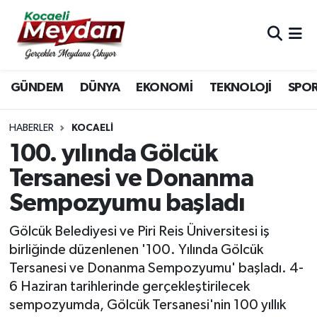
Nöbetçi Eczaneler
GÜNDEM
DÜNYA
EKONOMİ
TEKNOLOJİ
SPO
Hava Durumu
Trafik Durumu
HABERLER
KOCAELI
100. yılında Gölcük
Süper Lig Puan Durumu ve Fikstür
Tersanesi ve Donanma
Sempozyumu başladı
Tüm Manşetler
Gölcük Belediyesi ve Piri Reis Üniversitesi iş
Son Dakika Haberleri
birliğinde düzenlenen '100. Yılında Gölcük
Tersanesi ve Donanma Sempozyumu' başladı. 4-
Haber Arşivi
6 Haziran tarihlerinde gerçekleştirilecek
sempozyumda, Gölcük Tersanesi'nin 100 yıllık