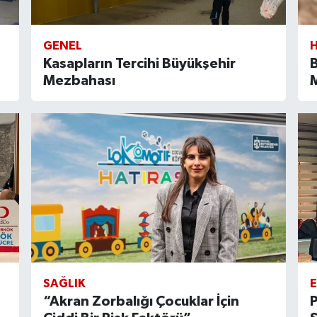
GENEL
Kasapların Tercihi Büyükşehir
Mezbahası
M
SAĞLIK
E
“Akran Zorbalığı Çocuklar İçin
P