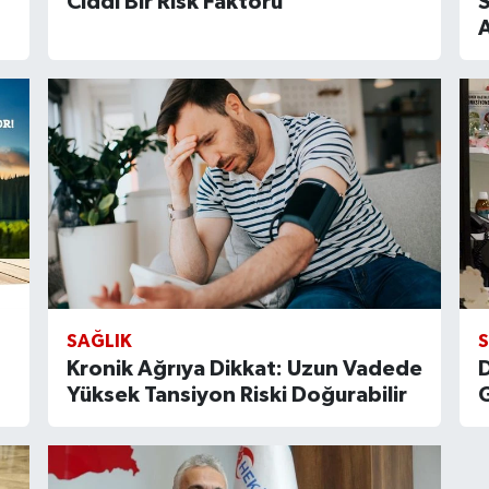
Ciddi Bir Risk Faktörü”
A
SAĞLIK
Kronik Ağrıya Dikkat: Uzun Vadede
D
Yüksek Tansiyon Riski Doğurabilir
G