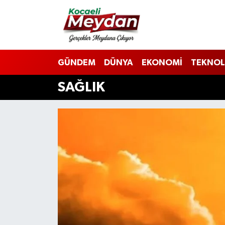
Nöbetçi Eczaneler
GÜNDEM
DÜNYA
EKONOMİ
TEKNOL
Hava Durumu
SAĞLIK
Trafik Durumu
Süper Lig Puan Durumu ve Fikstür
Tüm Manşetler
Son Dakika Haberleri
Haber Arşivi