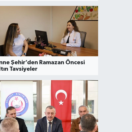
ĞLIK
reket Bilinci Akademisi’nde Postür
nne Şehir’den Ramazan Öncesi
ltın Tavsiyeler