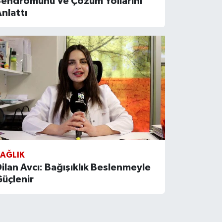
Sendromunu Ve Çözüm Yollarını
nlattı
SAĞLIK
ilan Avcı: Bağışıklık Beslenmeyle
üçlenir