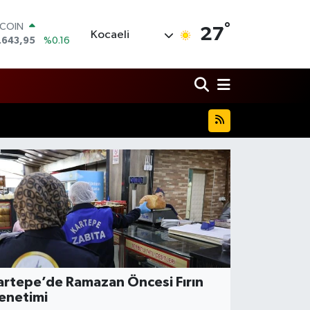
TCOIN
°
.643,95
%0.16
27
Kocaeli
LAR
,6006
%0.06
RO
,0250
%0.02
ERLİN
,2398
%0.2
AM ALTIN
13.94
%0.32
ST100
.768
%48
artepe’de Ramazan Öncesi Fırın
enetimi