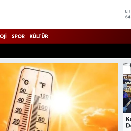
BI
64
DO
47
EU
55
OJİ
SPOR
KÜLTÜR
ST
64
GR
65
Bİ
13
K
D