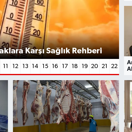
SA
aklara Karşı Sağlık Rehberi
Ha
A
11
12
13
14
15
16
17
18
19
20
21
22
A