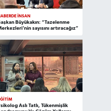
HABERDE INSAN
Başkan Büyükakın: “Tazelenme
erkezleri’nin sayısını artıracağız”
ĞİTİM
sikolog Aslı Tatlı, Tükenmişlik