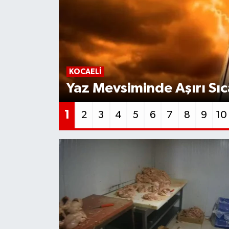
KOCAELI
Yaz Mevsiminde Aşırı Sıc
1
2
3
4
5
6
7
8
9
10