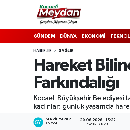
Nöbetçi Eczaneler
GÜNDEM
DÜNYA
EKONOMİ
TEKNOL
Hava Durumu
HABERLER
SAĞLIK
Trafik Durumu
Hareket Bili
Süper Lig Puan Durumu ve Fikstür
Farkındalığı
Tüm Manşetler
Son Dakika Haberleri
Kocaeli Büyükşehir Belediyesi 
kadınlar; günlük yaşamda hareke
Haber Arşivi
SERPİL YARAR
20.06.2026 - 15:32
EDITÖR
YAYINLANMA