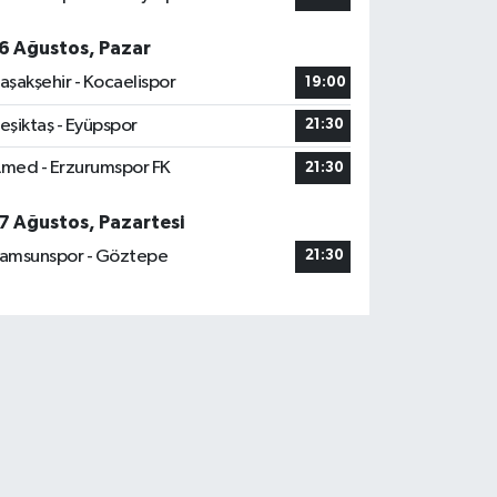
6 Ağustos, Pazar
aşakşehir - Kocaelispor
19:00
eşiktaş - Eyüpspor
21:30
med - Erzurumspor FK
21:30
7 Ağustos, Pazartesi
amsunspor - Göztepe
21:30