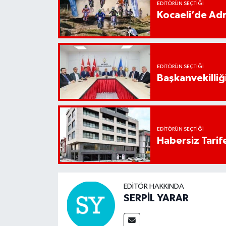
EDITÖRÜN SEÇTIĞI
Kocaeli’de Adr
EDITÖRÜN SEÇTIĞI
Başkanvekilliği
EDITÖRÜN SEÇTIĞI
Habersiz Tarife
EDITÖR HAKKINDA
SERPİL YARAR