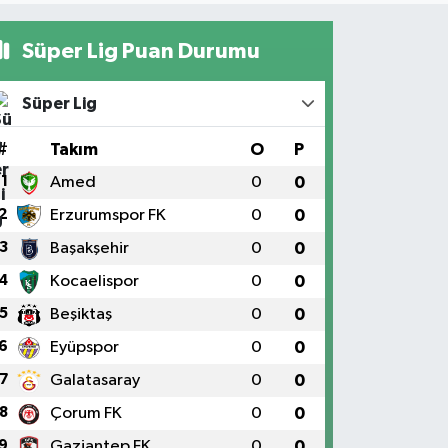
Süper Lig Puan Durumu
Süper Lig
#
Takım
O
P
1
Amed
0
0
2
Erzurumspor FK
0
0
3
Başakşehir
0
0
4
Kocaelispor
0
0
5
Beşiktaş
0
0
6
Eyüpspor
0
0
7
Galatasaray
0
0
8
Çorum FK
0
0
9
Gaziantep FK
0
0