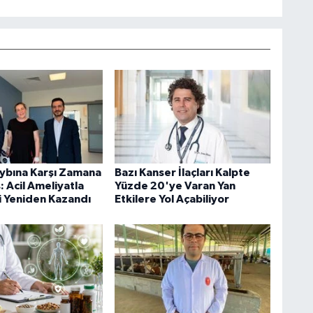
ybına Karşı Zamana
Bazı Kanser İlaçları Kalpte
ş: Acil Ameliyatla
Yüzde 20'ye Varan Yan
 Yeniden Kazandı
Etkilere Yol Açabiliyor