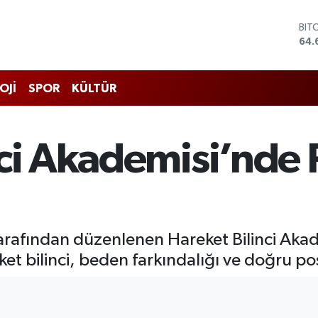
DO
47,
EU
55,
STE
OJİ
SPOR
KÜLTÜR
64,
GRA
651
BİS
nci Akademisi’nde 
13.
BIT
64.
tarafından düzenlenen Hareket Bilinci Akad
t bilinci, beden farkındalığı ve doğru pos