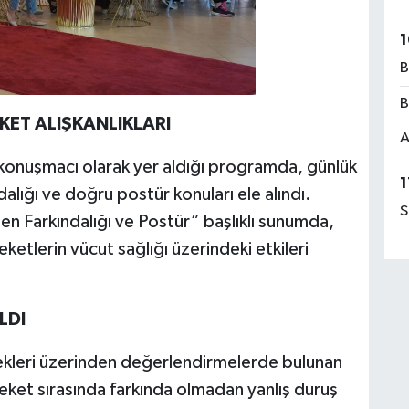
1
B
B
ET ALIŞKANLIKLARI
A
 konuşmacı olarak yer aldığı programda, günlük
1
alığı ve doğru postür konuları ele alındı.
S
n Farkındalığı ve Postür” başlıklı sunumda,
reketlerin vücut sağlığı üzerindeki etkileri
LDI
kleri üzerinden değerlendirmelerde bulunan
eket sırasında farkında olmadan yanlış duruş