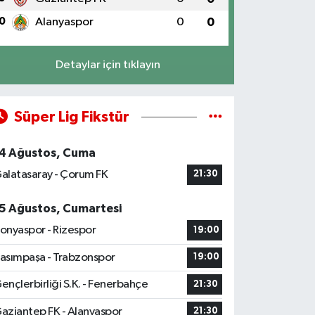
0
Alanyaspor
0
0
Detaylar için tıklayın
Süper Lig Fikstür
4 Ağustos, Cuma
alatasaray - Çorum FK
21:30
5 Ağustos, Cumartesi
onyaspor - Rizespor
19:00
asımpaşa - Trabzonspor
19:00
ençlerbirliği S.K. - Fenerbahçe
21:30
aziantep FK - Alanyaspor
21:30