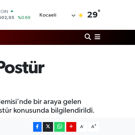
°
LAR
29
Kocaeli
5986
%0.06
RO
0700
%0.1
RLİN
2438
%0.21
M ALTIN
3.94
%0.32
T100
Postür
768
%48
COIN
602,05
%0.69
emisi’nde bir araya gelen
tür konusunda bilgilendirildi.
-
+
A
A