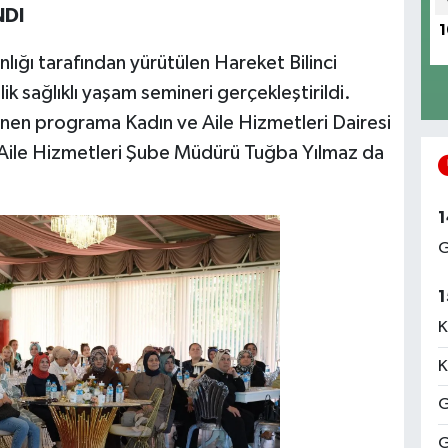
NDI
1
lığı tarafından yürütülen Hareket Bilinci
 sağlıklı yaşam semineri gerçekleştirildi.
en programa Kadın ve Aile Hizmetleri Dairesi
 Aile Hizmetleri Şube Müdürü Tuğba Yılmaz da
1
G
1
K
K
G
G