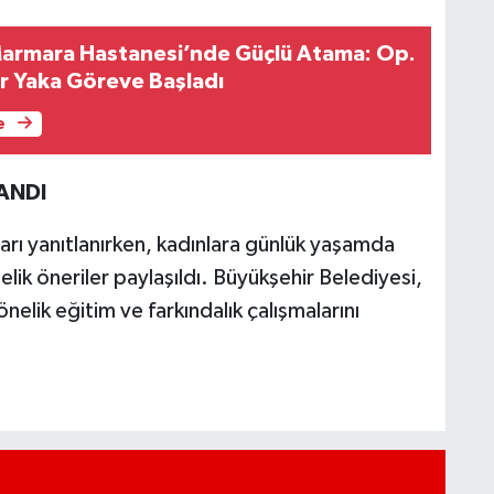
Marmara Hastanesi’nde Güçlü Atama: Op.
r Yaka Göreve Başladı
e
ANDI
arı yanıtlanırken, kadınlara günlük yaşamda
lik öneriler paylaşıldı. Büyükşehir Belediyesi,
nelik eğitim ve farkındalık çalışmalarını