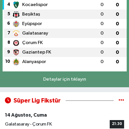
4
Kocaelispor
0
0
5
Beşiktaş
0
0
6
Eyüpspor
0
0
7
Galatasaray
0
0
8
Çorum FK
0
0
9
Gaziantep FK
0
0
10
Alanyaspor
0
0
Detaylar için tıklayın
Süper Lig Fikstür
14 Ağustos, Cuma
Galatasaray - Çorum FK
21:30