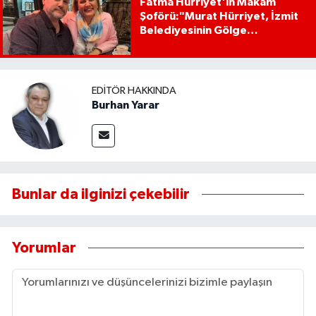
Fatma Hürriyet'in Makam
Şoförü:"Murat Hürriyet, İzmit
Belediyesinin Gölge
Başkanıdır"
EDITÖR HAKKINDA
Burhan Yarar
Bunlar da ilginizi çekebilir
Yorumlar