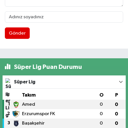
Gönder
Süper Lig Puan Durumu
Süper Lig
#
Takım
O
P
1
Amed
0
0
2
Erzurumspor FK
0
0
3
Başakşehir
0
0