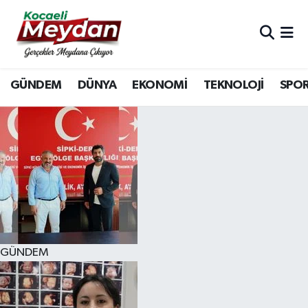
Nöbetçi Eczaneler
GÜNDEM
DÜNYA
EKONOMİ
TEKNOLOJİ
SPO
Hava Durumu
Trafik Durumu
Süper Lig Puan Durumu ve Fikstür
Tüm Manşetler
Son Dakika Haberleri
GÜNDEM
Haber Arşivi