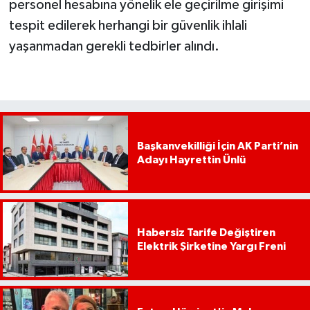
personel hesabına yönelik ele geçirilme girişimi
tespit edilerek herhangi bir güvenlik ihlali
yaşanmadan gerekli tedbirler alındı.
Başkanvekilliği İçin AK Parti’nin
Adayı Hayrettin Ünlü
Habersiz Tarife Değiştiren
Elektrik Şirketine Yargı Freni