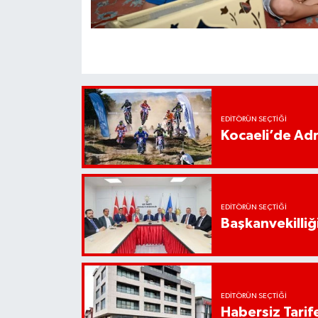
EDITÖRÜN SEÇTIĞI
Kocaeli’de Adr
EDITÖRÜN SEÇTIĞI
Başkanvekilliği
EDITÖRÜN SEÇTIĞI
Habersiz Tarife