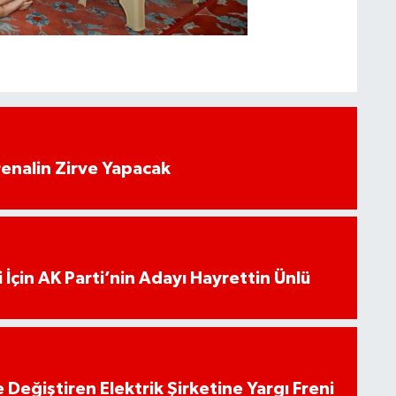
enalin Zirve Yapacak
 İçin AK Parti’nin Adayı Hayrettin Ünlü
 Değiştiren Elektrik Şirketine Yargı Freni