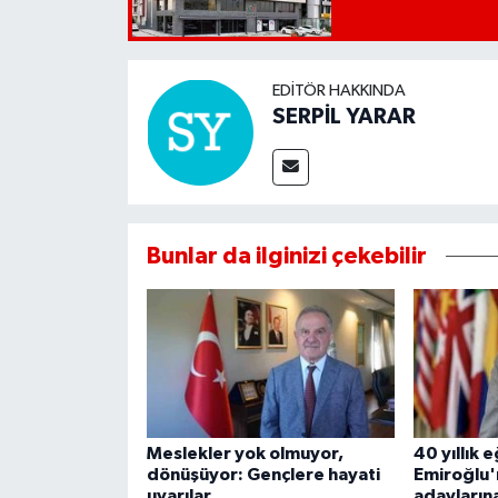
EDITÖR HAKKINDA
SERPİL YARAR
Bunlar da ilginizi çekebilir
Meslekler yok olmuyor,
40 yıllık e
dönüşüyor: Gençlere hayati
Emiroğlu'
uyarılar
adayların