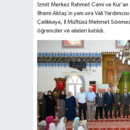
İzmit Merkez Rahmet Cami ve Kur’an K
İlhami Aktaş’ın yanı sıra Vali Yardımcı
Çelikkaya, İl Müftüsü Mehmet Sönmezoğ
öğrenciler ve aileleri katıldı.