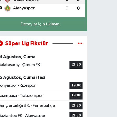
0
Alanyaspor
0
0
Detaylar için tıklayın
Süper Lig Fikstür
4 Ağustos, Cuma
alatasaray - Çorum FK
21:30
5 Ağustos, Cumartesi
onyaspor - Rizespor
19:00
asımpaşa - Trabzonspor
19:00
ençlerbirliği S.K. - Fenerbahçe
21:30
aziantep FK - Alanyaspor
21:30