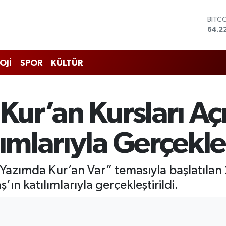
DOL
47,6
EUR
55,0
STER
OJİ
SPOR
KÜLTÜR
64,2
GRAM
6510
BİST
Kur’an Kursları Açıl
13.7
BITC
64.2
ımlarıyla Gerçekleş
Yazımda Kur’an Var” temasıyla başlatılan 2
’ın katılımlarıyla gerçekleştirildi.