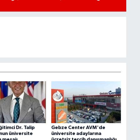
ğitimci Dr. Talip
Gebze Center AVM'de
nun üniversite
üniversite adaylarına
a mesajı
ücretsiz tercih danışmanlığı