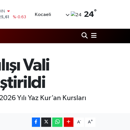
°
AR
24
Kocaeli
704
%0
O
406
%-0.08
LİN
143
%0
 ALTIN
.40
%0.45
100
ışı Vali
99
%70
OIN
25,61
%-0.63
tirildi
026 Yılı Yaz Kur’an Kursları
-
+
A
A