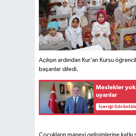
Açılışın ardından Kur’an Kursu öğrencil
başarılar diledi.
Meslekler yok
uyarılar
İçeriği Görüntül
Çocukların manevi gelişimlerine katkı