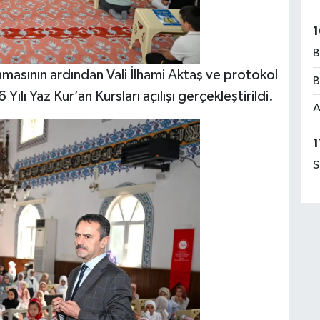
1
B
unmasının ardından Vali İlhami Aktaş ve protokol
B
 Yılı Yaz Kur’an Kursları açılışı gerçekleştirildi.
A
1
S