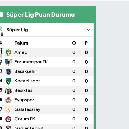
Süper Lig Puan Durumu
Süper Lig
#
Takım
O
P
1
Amed
0
0
2
Erzurumspor FK
0
0
3
Başakşehir
0
0
4
Kocaelispor
0
0
5
Beşiktaş
0
0
6
Eyüpspor
0
0
7
Galatasaray
0
0
8
Çorum FK
0
0
9
Gaziantep FK
0
0