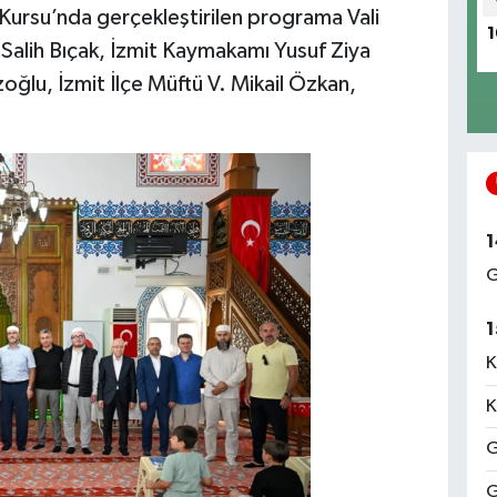
ursu’nda gerçekleştirilen programa Vali
1
sı Salih Bıçak, İzmit Kaymakamı Yusuf Ziya
lu, İzmit İlçe Müftü V. Mikail Özkan,
1
G
1
K
K
G
G