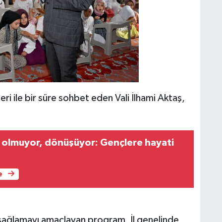
eri ile bir süre sohbet eden Vali İlhami Aktaş,
 olmuyor, dönüşüyor: Gençlere hayati
e
 sağlamayı amaçlayan program, İl genelinde