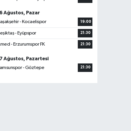
6 Ağustos, Pazar
aşakşehir - Kocaelispor
19:00
eşiktaş - Eyüpspor
21:30
med - Erzurumspor FK
21:30
7 Ağustos, Pazartesi
amsunspor - Göztepe
21:30