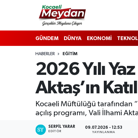
Nöbetçi Eczaneler
GÜNDEM
DÜNYA
EKONOMİ
TEKNOL
Hava Durumu
HABERLER
EĞİTİM
Trafik Durumu
2026 Yılı Yaz 
Süper Lig Puan Durumu ve Fikstür
Aktaş’ın Katıl
Tüm Manşetler
Son Dakika Haberleri
Kocaeli Müftülüğü tarafından “
açılış programı, Vali İlhami Aktaş
Haber Arşivi
SERPİL YARAR
09.07.2026 - 12:53
EDITÖR
YAYINLANMA