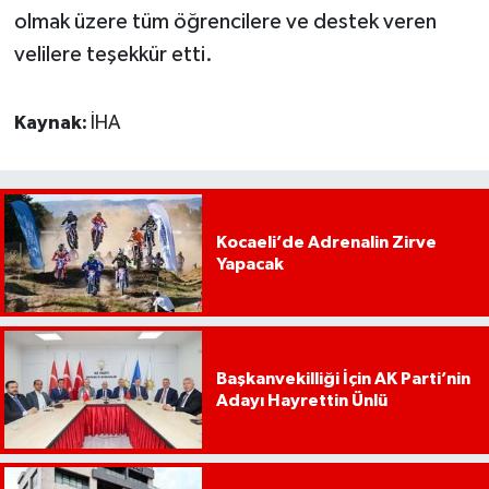
olmak üzere tüm öğrencilere ve destek veren
velilere teşekkür etti.
Kaynak:
İHA
Kocaeli’de Adrenalin Zirve
Yapacak
Başkanvekilliği İçin AK Parti’nin
Adayı Hayrettin Ünlü