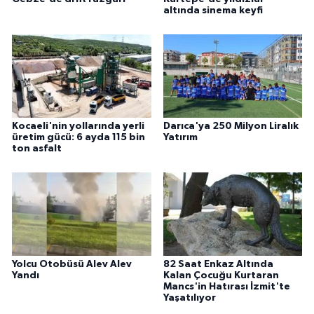
altında sinema keyfi
Kocaeli'nin yollarında yerli
Darıca'ya 250 Milyon Liralık
üretim gücü: 6 ayda 115 bin
Yatırım
ton asfalt
Yolcu Otobüsü Alev Alev
82 Saat Enkaz Altında
Yandı
Kalan Çocuğu Kurtaran
Mancs'in Hatırası İzmit'te
Yaşatılıyor