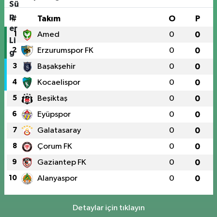
#
Takım
O
P
1
Amed
0
0
2
Erzurumspor FK
0
0
3
Başakşehir
0
0
4
Kocaelispor
0
0
5
Beşiktaş
0
0
6
Eyüpspor
0
0
7
Galatasaray
0
0
8
Çorum FK
0
0
9
Gaziantep FK
0
0
10
Alanyaspor
0
0
Detaylar için tıklayın