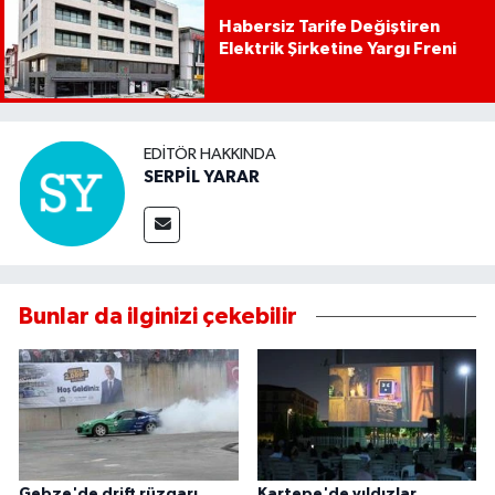
Habersiz Tarife Değiştiren
Elektrik Şirketine Yargı Freni
EDITÖR HAKKINDA
SERPİL YARAR
Bunlar da ilginizi çekebilir
Gebze'de drift rüzgarı
Kartepe'de yıldızlar