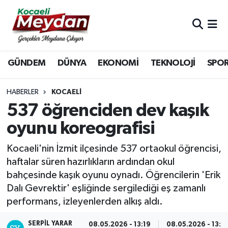
Nöbetçi Eczaneler
GÜNDEM
DÜNYA
EKONOMİ
TEKNOLOJİ
SPO
Hava Durumu
Trafik Durumu
HABERLER
KOCAELI
537 öğrenciden dev kaşık
Süper Lig Puan Durumu ve Fikstür
oyunu koreografisi
Tüm Manşetler
Kocaeli'nin İzmit ilçesinde 537 ortaokul öğrencisi,
haftalar süren hazırlıkların ardından okul
Son Dakika Haberleri
bahçesinde kaşık oyunu oynadı. Öğrencilerin 'Erik
Dalı Gevrektir' eşliğinde sergilediği eş zamanlı
Haber Arşivi
performans, izleyenlerden alkış aldı.
SERPİL YARAR
08.05.2026 - 13:19
08.05.2026 - 13:3