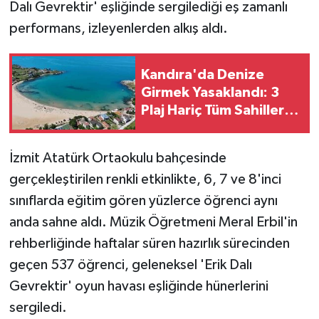
Dalı Gevrektir' eşliğinde sergilediği eş zamanlı
performans, izleyenlerden alkış aldı.
Kandıra'da Denize
Girmek Yasaklandı: 3
Plaj Hariç Tüm Sahiller
Kapalı
İzmit Atatürk Ortaokulu bahçesinde
gerçekleştirilen renkli etkinlikte, 6, 7 ve 8'inci
sınıflarda eğitim gören yüzlerce öğrenci aynı
anda sahne aldı. Müzik Öğretmeni Meral Erbil'in
rehberliğinde haftalar süren hazırlık sürecinden
geçen 537 öğrenci, geleneksel 'Erik Dalı
Gevrektir' oyun havası eşliğinde hünerlerini
sergiledi.