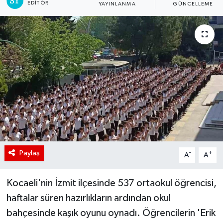
EDITÖR
YAYINLANMA
GÜNCELLEME
Paylaş
-
+
A
A
Kocaeli'nin İzmit ilçesinde 537 ortaokul öğrencisi,
haftalar süren hazırlıkların ardından okul
bahçesinde kaşık oyunu oynadı. Öğrencilerin 'Erik