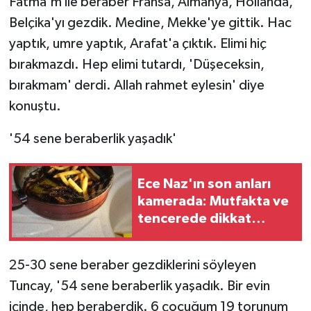
Fatma'm ile beraber Fransa, Almanya, Hollanda,
Belçika'yı gezdik. Medine, Mekke'ye gittik. Hac
yaptık, umre yaptık, Arafat'a çıktık. Elimi hiç
bırakmazdı. Hep elimi tutardı, 'Düşeceksin,
bırakmam' derdi. Allah rahmet eylesin' diye
konuştu.
'54 sene beraberlik yaşadık'
Ece Naz'ın son anları
kamerada: Mutfakta ve
tencerede dikkat
çeken saç telleri
25-30 sene beraber gezdiklerini söyleyen
Tuncay, '54 sene beraberlik yaşadık. Bir evin
içinde, hep beraberdik. 6 çocuğum 19 torunum