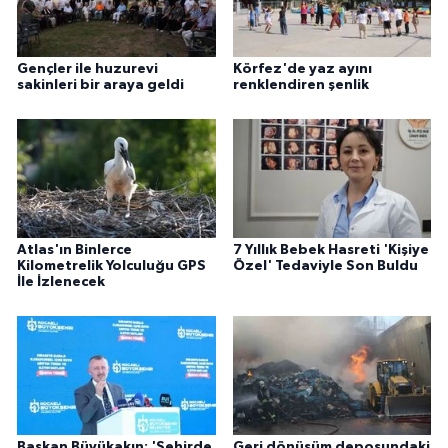
Gençler ile huzurevi
Körfez'de yaz ayını
sakinleri bir araya geldi
renklendiren şenlik
Atlas'ın Binlerce
7 Yıllık Bebek Hasreti 'Kişiye
Kilometrelik Yolculuğu GPS
Özel' Tedaviyle Son Buldu
İle İzlenecek
Başkan Büyükakın: 'Şehirde
Geri dönüşüm deposundaki