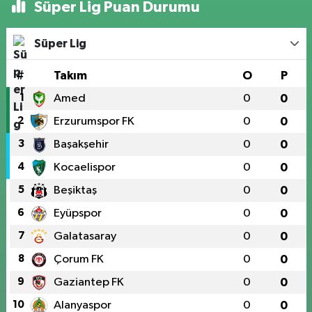
Süper Lig Puan Durumu
Süper Lig
#
Takım
O
P
1
Amed
0
0
2
Erzurumspor FK
0
0
3
Başakşehir
0
0
4
Kocaelispor
0
0
5
Beşiktaş
0
0
6
Eyüpspor
0
0
7
Galatasaray
0
0
8
Çorum FK
0
0
9
Gaziantep FK
0
0
10
Alanyaspor
0
0