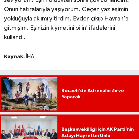
Onun hatıralarıyla yaşıyorum. Geçen yaz eşimin
yokluğuyla aklımı yitirdim. Evden çıkıp Havran'a
gitmişim. Eşinizin kıymetini bilin' ifadelerini
kullandı.
Kaynak:
İHA
Kocaeli’de Adrenalin Zirve
Yapacak
Başkanvekilliği İçin AK Parti’nin
Adayı Hayrettin Ünlü