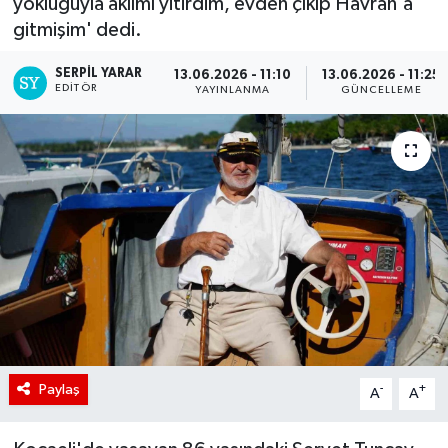
yokluğuyla aklımı yitirdim, evden çıkıp Havran'a
gitmişim' dedi.
SERPİL YARAR
13.06.2026 - 11:10
13.06.2026 - 11:25
EDITÖR
YAYINLANMA
GÜNCELLEME
Paylaş
-
+
A
A