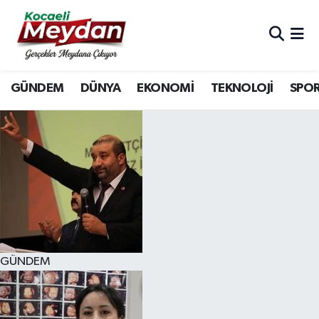
Nöbetçi Eczaneler
GÜNDEM
DÜNYA
EKONOMİ
TEKNOLOJİ
SPO
Hava Durumu
Trafik Durumu
Süper Lig Puan Durumu ve Fikstür
Tüm Manşetler
Son Dakika Haberleri
GÜNDEM
Haber Arşivi