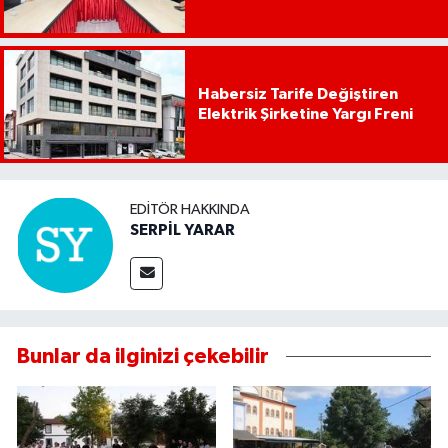
Habersiz Tarife Değiştiren
Elektrik Şirketine Yargı Freni
EDITÖR HAKKINDA
SERPİL YARAR
Bunlar da ilginizi çekebilir