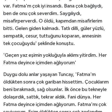
var. Fatma'm çok iyi insandı. Bana çok bağlıydı,
ben de onu çok severdim. Saygılıydı,
misafirperverdi. O öldü, kapımdan misafirlerim
bitti. Gelen giden kalmadı. Tatlı dilli, güler yüzlü,
sempatik, cesur, tuttuğunu koparan, annesinin
tek çocuğuydu' şeklinde konuştu.
'Geçen yaz eşimin yokluğuyla aklımı yitirdim. Her
Fatma deyince içimden ağlıyorum'
Duygu dolu anlar yaşayan Tuncay, 'Fatma'm
öldükten sonra çok gariban hissettim. Çocuklarım
beni bırakmadı, sağ olsunlar. İlk önce bu tekneyle
dolaşırdık, sattık, tekrar aldık. Fani dünya. Her
Fatma deyince içimden ağlıyorum. Fatma'mı çok
seviyorum. Eşim öldükten sonra çok zorlandım.