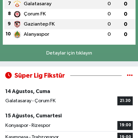
7
Galatasaray
0
0
8
Çorum FK
0
0
9
Gaziantep FK
0
0
10
Alanyaspor
0
0
Detaylar için tıklayın
Süper Lig Fikstür
14 Ağustos, Cuma
Galatasaray - Çorum FK
21:30
15 Ağustos, Cumartesi
Konyaspor - Rizespor
19:00
Kasımpaşa - Trabzonspor
19:00