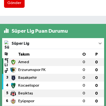
Gönder
Süper Lig Puan Durumu
Süper Lig
#
Takım
O
P
1
Amed
0
0
2
Erzurumspor FK
0
0
3
Başakşehir
0
0
4
Kocaelispor
0
0
5
Beşiktaş
0
0
6
Eyüpspor
0
0