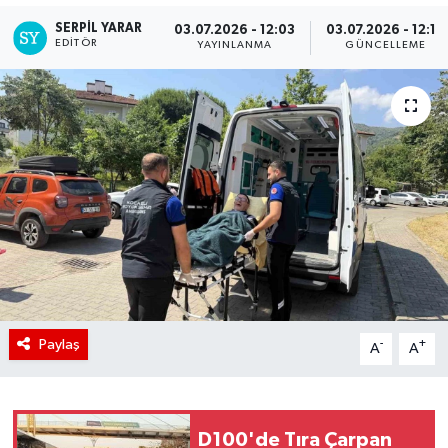
SERPİL YARAR
03.07.2026 - 12:03
03.07.2026 - 12:16
EDITÖR
YAYINLANMA
GÜNCELLEME
Paylaş
-
+
A
A
D100'de Tıra Çarpan