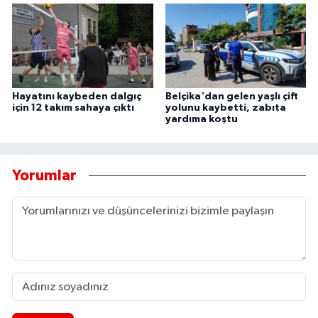
Hayatını kaybeden dalgıç
Belçika'dan gelen yaşlı çift
için 12 takım sahaya çıktı
yolunu kaybetti, zabıta
yardıma koştu
Yorumlar