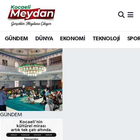
Nöbetçi Eczaneler
GÜNDEM
DÜNYA
EKONOMİ
TEKNOLOJİ
SPO
Hava Durumu
Trafik Durumu
Süper Lig Puan Durumu ve Fikstür
Tüm Manşetler
Son Dakika Haberleri
GÜNDEM
Haber Arşivi