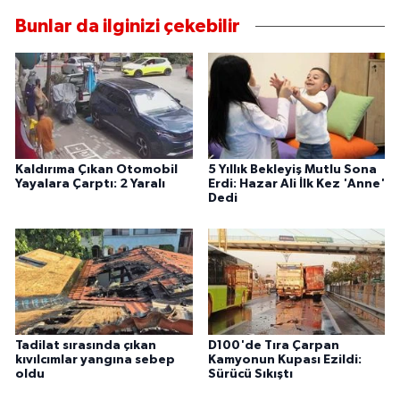
Bunlar da ilginizi çekebilir
Kaldırıma Çıkan Otomobil
5 Yıllık Bekleyiş Mutlu Sona
Yayalara Çarptı: 2 Yaralı
Erdi: Hazar Ali İlk Kez 'Anne'
Dedi
Tadilat sırasında çıkan
D100'de Tıra Çarpan
kıvılcımlar yangına sebep
Kamyonun Kupası Ezildi:
oldu
Sürücü Sıkıştı