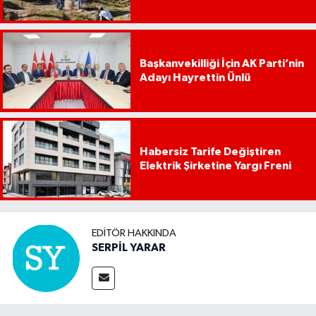
Başkanvekilliği İçin AK Parti’nin
Adayı Hayrettin Ünlü
Habersiz Tarife Değiştiren
Elektrik Şirketine Yargı Freni
EDITÖR HAKKINDA
SERPİL YARAR