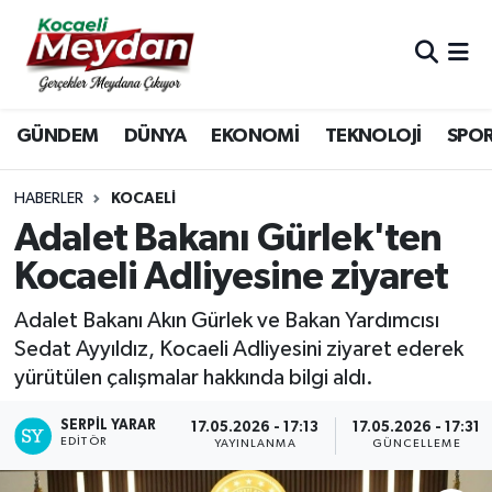
Nöbetçi Eczaneler
GÜNDEM
DÜNYA
EKONOMİ
TEKNOLOJİ
SPO
Hava Durumu
Trafik Durumu
HABERLER
KOCAELI
Adalet Bakanı Gürlek'ten
Süper Lig Puan Durumu ve Fikstür
Kocaeli Adliyesine ziyaret
Tüm Manşetler
Adalet Bakanı Akın Gürlek ve Bakan Yardımcısı
Sedat Ayyıldız, Kocaeli Adliyesini ziyaret ederek
Son Dakika Haberleri
yürütülen çalışmalar hakkında bilgi aldı.
Haber Arşivi
SERPİL YARAR
17.05.2026 - 17:13
17.05.2026 - 17:31
EDITÖR
YAYINLANMA
GÜNCELLEME