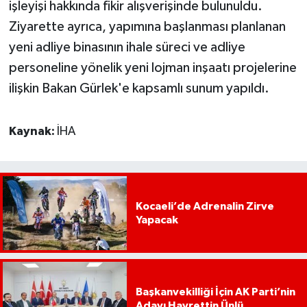
işleyişi hakkında fikir alışverişinde bulunuldu.
Ziyarette ayrıca, yapımına başlanması planlanan
yeni adliye binasının ihale süreci ve adliye
personeline yönelik yeni lojman inşaatı projelerine
ilişkin Bakan Gürlek'e kapsamlı sunum yapıldı.
Kaynak:
İHA
Kocaeli’de Adrenalin Zirve
Yapacak
Başkanvekilliği İçin AK Parti’nin
Adayı Hayrettin Ünlü