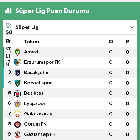
Süper Lig Puan Durumu
Süper Lig
#
Takım
O
P
1
Amed
0
0
2
Erzurumspor FK
0
0
3
Başakşehir
0
0
4
Kocaelispor
0
0
5
Beşiktaş
0
0
6
Eyüpspor
0
0
7
Galatasaray
0
0
8
Çorum FK
0
0
9
Gaziantep FK
0
0