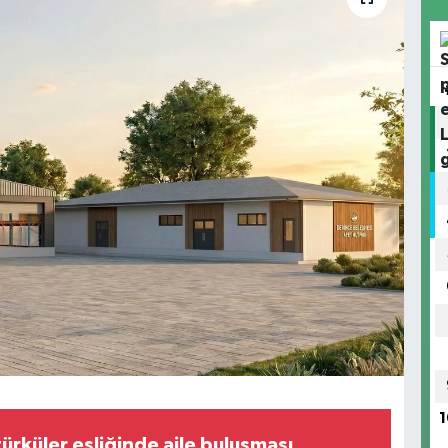
1
ürküler eşliğinde aile buluşması