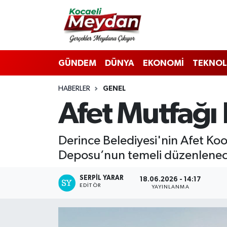
Nöbetçi Eczaneler
GÜNDEM
DÜNYA
EKONOMİ
TEKNOL
Hava Durumu
HABERLER
GENEL
Trafik Durumu
Afet Mutfağı 
Süper Lig Puan Durumu ve Fikstür
Derince Belediyesi'nin Afet Ko
Tüm Manşetler
Deposu’nun temeli düzenlenece
Son Dakika Haberleri
SERPİL YARAR
18.06.2026 - 14:17
EDITÖR
YAYINLANMA
Haber Arşivi