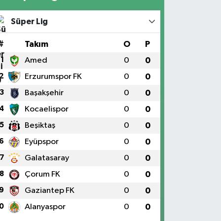
Süper Lig
#
Takım
O
P
1
Amed
0
0
2
Erzurumspor FK
0
0
3
Başakşehir
0
0
4
Kocaelispor
0
0
5
Beşiktaş
0
0
6
Eyüpspor
0
0
7
Galatasaray
0
0
8
Çorum FK
0
0
9
Gaziantep FK
0
0
0
Alanyaspor
0
0