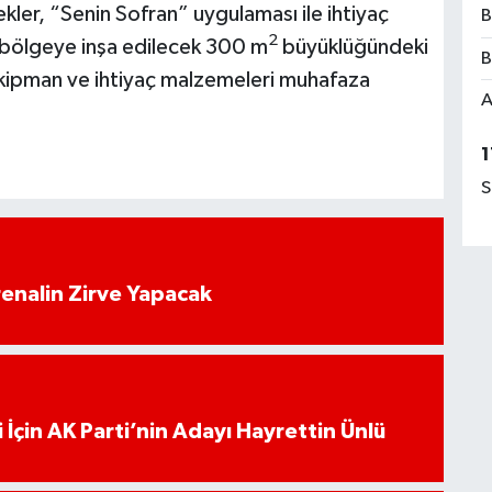
ler, “Senin Sofran” uygulaması ile ihtiyaç
B
2
e bölgeye inşa edilecek 300 m
büyüklüğündeki
B
kipman ve ihtiyaç malzemeleri muhafaza
A
1
S
enalin Zirve Yapacak
 İçin AK Parti’nin Adayı Hayrettin Ünlü