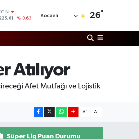
COIN
°
225,61
%-0.63
26
Kocaeli
LAR
7143
%0.16
RO
0317
%-0.02
RLİN
2463
%0.07
M ALTIN
4.81
%1.44
r Atılıyor
T100
799
%70
eceği Afet Mutfağı ve Lojistik
-
+
A
A
Süper Lig Puan Durumu