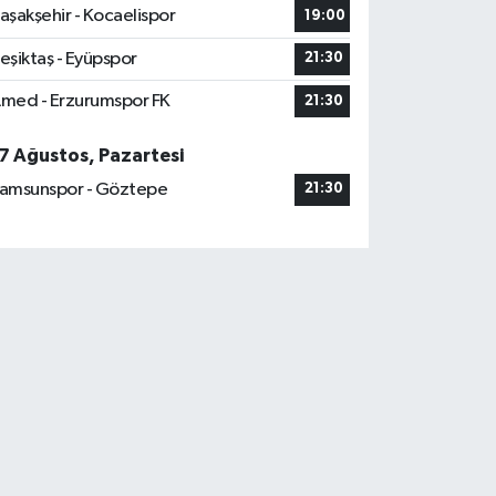
aşakşehir - Kocaelispor
19:00
eşiktaş - Eyüpspor
21:30
med - Erzurumspor FK
21:30
7 Ağustos, Pazartesi
amsunspor - Göztepe
21:30