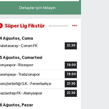
Detaylar için tıklayın
Süper Lig Fikstür
4 Ağustos, Cuma
alatasaray - Çorum FK
21:30
5 Ağustos, Cumartesi
onyaspor - Rizespor
19:00
asımpaşa - Trabzonspor
19:00
ençlerbirliği S.K. - Fenerbahçe
21:30
aziantep FK - Alanyaspor
21:30
6 Ağustos, Pazar