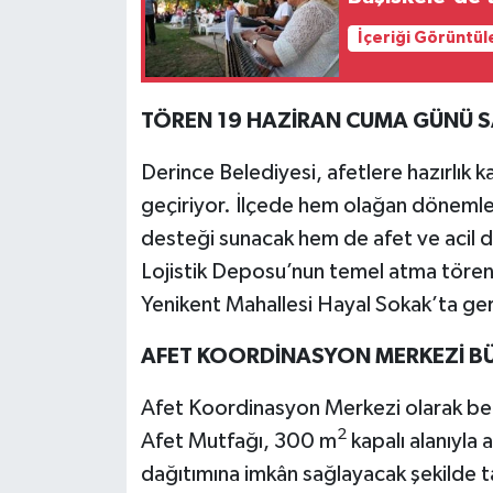
İçeriği Görüntül
TÖREN 19 HAZİRAN CUMA GÜNÜ S
Derince Belediyesi, afetlere hazırlık 
geçiriyor. İlçede hem olağan dönemle
desteği sunacak hem de afet ve acil 
Lojistik Deposu’nun temel atma töre
Yenikent Mahallesi Hayal Sokak’ta ger
AFET KOORDİNASYON MERKEZİ B
Afet Koordinasyon Merkezi olarak bel
2
Afet Mutfağı, 300 m
kapalı alanıyla 
dağıtımına imkân sağlayacak şekilde t