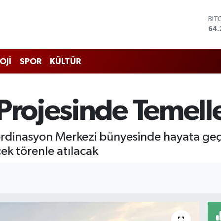
BIT
64.
DO
47,
EU
55,
OJİ
SPOR
KÜLTÜR
STE
64,
GRA
657
Projesinde Temelle
BİS
13.
ordinasyon Merkezi bünyesinde hayata geçir
k törenle atılacak