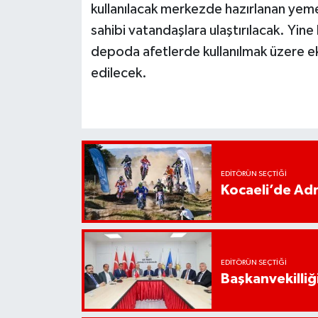
kullanılacak merkezde hazırlanan yemek
sahibi vatandaşlara ulaştırılacak. Yin
depoda afetlerde kullanılmak üzere e
edilecek.
EDITÖRÜN SEÇTIĞI
Kocaeli’de Adr
EDITÖRÜN SEÇTIĞI
Başkanvekilliği