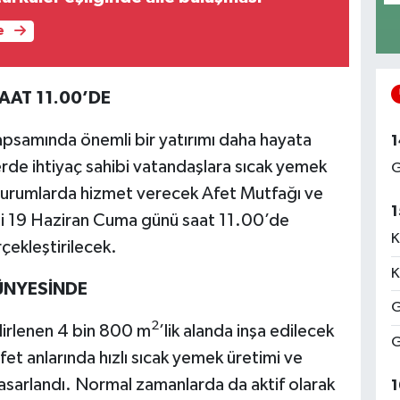
e
AAT 11.00’DE
kapsamında önemli bir yatırımı daha hayata
1
rde ihtiyaç sahibi vatandaşlara sıcak yemek
G
durumlarda hizmet verecek Afet Mutfağı ve
1
ni 19 Haziran Cuma günü saat 11.00’de
K
çekleştirilecek.
K
ÜNYESİNDE
G
2
irlenen 4 bin 800 m
’lik alanda inşa edilecek
G
afet anlarında hızlı sıcak yemek üretimi ve
asarlandı. Normal zamanlarda da aktif olarak
1