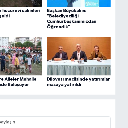
e huzurevi sakinleri
Başkan Büyükakın:
geldi
"Belediyeciliği
Cumhurbaşkanımızdan
Öğrendik"
e Aileler Mahalle
Dilovası meclisinde yatırımlar
inde Buluşuyor
masaya yatırıldı