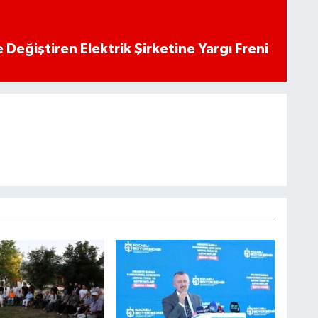
 Değiştiren Elektrik Şirketine Yargı Freni