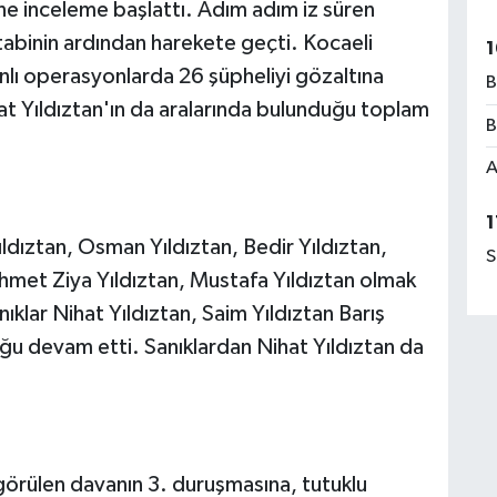
ine inceleme başlattı. Adım adım iz süren
ki tabinin ardından harekete geçti. Kocaeli
1
nlı operasyonlarda 26 şüpheliyi gözaltına
B
ihat Yıldıztan'ın da aralarında bulunduğu toplam
B
A
1
dıztan, Osman Yıldıztan, Bedir Yıldıztan,
S
hmet Ziya Yıldıztan, Mustafa Yıldıztan olmak
nıklar Nihat Yıldıztan, Saim Yıldıztan Barış
luğu devam etti. Sanıklardan Nihat Yıldıztan da
örülen davanın 3. duruşmasına, tutuklu