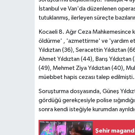
İstanbul ve Van'da düzenlenen operasy
tutuklanmış, ilerleyen süreçte bazıları
Kocaeli 8. Ağır Ceza Mahkemesince kab
öldürme' , 'azmettirme' ve 'yardım et
Yıldıztan (36), Seracettin Yıldıztan (6
Ahmet Yıldıztan (44), Barış Yıldıztan (
(49), Mehmet Ziya Yıldıztan (40), Muhs
müebbet hapis cezası talep edilmişti.
Soruşturma dosyasında, Güneş Yıldız
gördüğü gerekçesiyle polise sığındığı,
sonra kendi isteğiyle kurumdan ayrıldığı
Şehir maganda