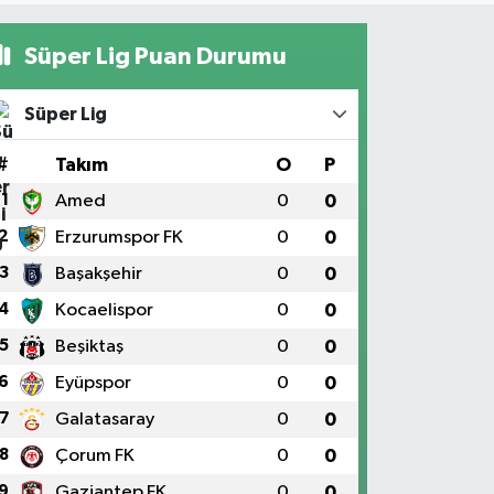
Süper Lig Puan Durumu
Süper Lig
#
Takım
O
P
1
Amed
0
0
2
Erzurumspor FK
0
0
3
Başakşehir
0
0
4
Kocaelispor
0
0
5
Beşiktaş
0
0
6
Eyüpspor
0
0
7
Galatasaray
0
0
8
Çorum FK
0
0
9
Gaziantep FK
0
0