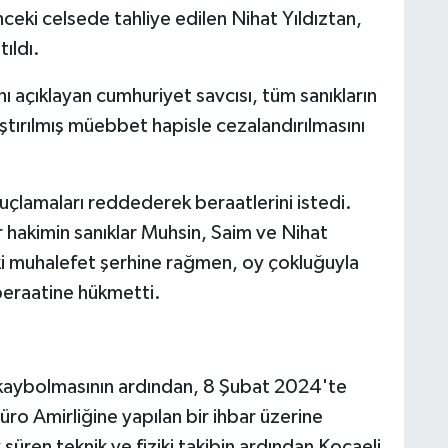
nceki celsede tahliye edilen Nihat Yıldıztan,
tıldı.
 açıklayan cumhuriyet savcısı, tüm sanıkların
ştırılmış müebbet hapisle cezalandırılmasını
suçlamaları reddederek beraatlerini istedi.
 hakimin sanıklar Muhsin, Saim ve Nihat
ki muhalefet şerhine rağmen, oy çokluğuyla
 beraatine hükmetti.
 kaybolmasının ardından, 8 Şubat 2024'te
o Amirliğine yapılan bir ihbar üzerine
 süren teknik ve fiziki takibin ardından Kocaeli,