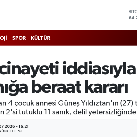
DO
47,
EU
55,
STE
OJİ
SPOR
KÜLTÜR
64,
GRA
651
BİS
 cinayeti iddiasıyla
13.
BIT
64.
ığa beraat kararı
n 4 çocuk annesi Güneş Yıldıztan'ın (27) 
 2'si tutuklu 11 sanık, delil yetersizliğinde
07.2026 - 16:21
GÜNCELLEME