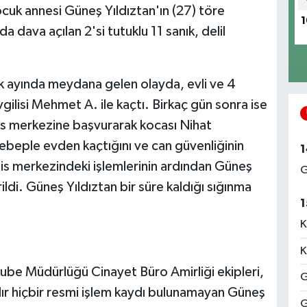
cuk annesi Güneş Yıldıztan'ın (27) töre
1
da dava açılan 2'si tutuklu 11 sanık, delil
lık ayında meydana gelen olayda, evli ve 4
gilisi Mehmet A. ile kaçtı. Birkaç gün sonra ise
lis merkezine başvurarak kocası Nihat
sebeple evden kaçtığını ve can güvenliğinin
1
lis merkezindeki işlemlerinin ardından Güneş
G
ildi. Güneş Yıldıztan bir süre kaldığı sığınma
1
K
K
ube Müdürlüğü Cinayet Büro Amirliği ekipleri,
G
dır hiçbir resmi işlem kaydı bulunamayan Güneş
G