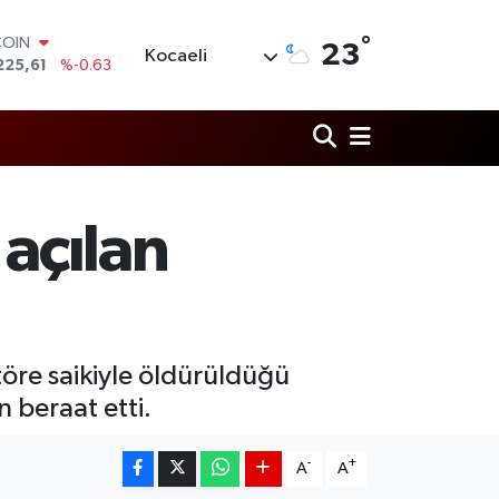
°
LAR
23
Kocaeli
6704
%0
RO
0406
%-0.08
RLİN
2143
%0
M ALTIN
0.40
%0.45
T100
 açılan
799
%70
COIN
225,61
%-0.63
töre saikiyle öldürüldüğü
n beraat etti.
-
+
A
A