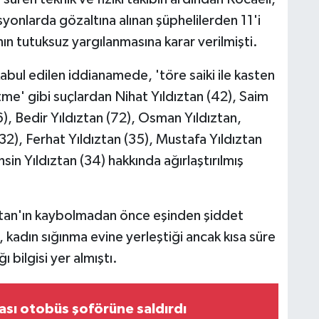
onlarda gözaltına alınan şüphelilerden 11'i
nın tutuksuz yargılanmasına karar verilmişti.
ul edilen iddianamede, 'töre saiki ile kasten
me' gibi suçlardan Nihat Yıldıztan (42), Saim
6), Bedir Yıldıztan (72), Osman Yıldıztan,
32), Ferhat Yıldıztan (35), Mustafa Yıldıztan
in Yıldıztan (34) hakkında ağırlaştırılmış
tan'ın kaybolmadan önce eşinden şiddet
 kadın sığınma evine yerleştiği ancak kısa süre
 bilgisi yer almıştı.
sı otobüs şoförüne saldırdı