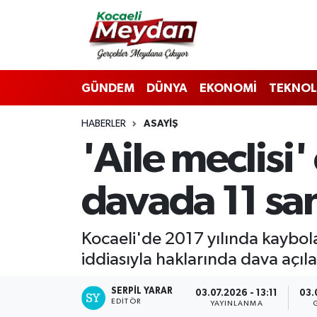
Nöbetçi Eczaneler
GÜNDEM
DÜNYA
EKONOMİ
TEKNOL
Hava Durumu
HABERLER
ASAYIŞ
Trafik Durumu
'Aile meclisi'
Süper Lig Puan Durumu ve Fikstür
davada 11 san
Tüm Manşetler
Son Dakika Haberleri
Kocaeli'de 2017 yılında kaybola
iddiasıyla haklarında dava açılan
Haber Arşivi
SERPİL YARAR
03.07.2026 - 13:11
03.
EDITÖR
YAYINLANMA