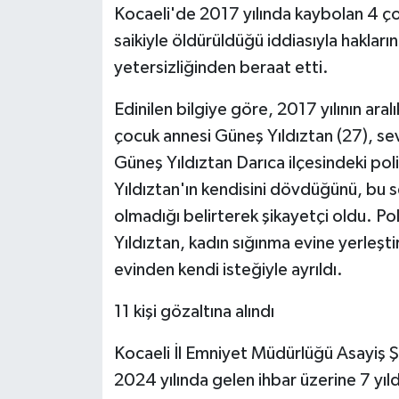
Kocaeli'de 2017 yılında kaybolan 4 ço
saikiyle öldürüldüğü iddiasıyla hakların
yetersizliğinden beraat etti.
Edinilen bilgiye göre, 2017 yılının ara
çocuk annesi Güneş Yıldıztan (27), sev
Güneş Yıldıztan Darıca ilçesindeki po
Yıldıztan'ın kendisini dövdüğünü, bu 
olmadığı belirterek şikayetçi oldu. Po
Yıldıztan, kadın sığınma evine yerleştir
evinden kendi isteğiyle ayrıldı.
11 kişi gözaltına alındı
Kocaeli İl Emniyet Müdürlüğü Asayiş Ş
2024 yılında gelen ihbar üzerine 7 yıl