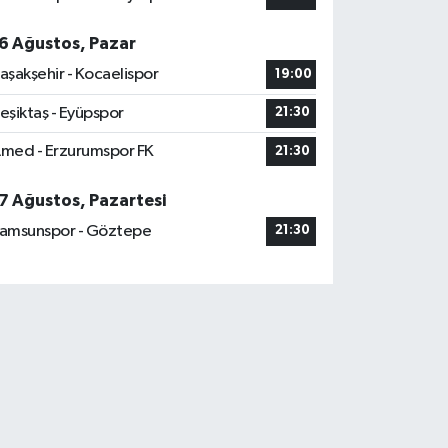
6 Ağustos, Pazar
aşakşehir - Kocaelispor
19:00
eşiktaş - Eyüpspor
21:30
med - Erzurumspor FK
21:30
7 Ağustos, Pazartesi
amsunspor - Göztepe
21:30