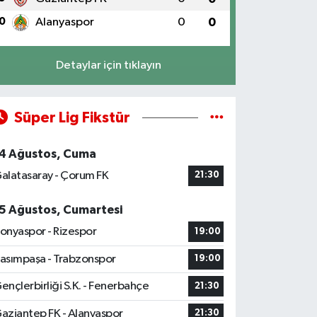
0
Alanyaspor
0
0
Detaylar için tıklayın
Süper Lig Fikstür
4 Ağustos, Cuma
alatasaray - Çorum FK
21:30
5 Ağustos, Cumartesi
onyaspor - Rizespor
19:00
asımpaşa - Trabzonspor
19:00
ençlerbirliği S.K. - Fenerbahçe
21:30
aziantep FK - Alanyaspor
21:30