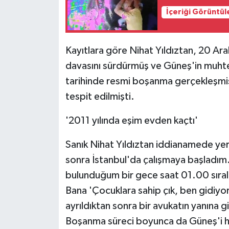
İçeriği Görüntül
Kayıtlara göre Nihat Yıldıztan, 20 Ar
davasını sürdürmüş ve Güneş'in muht
tarihinde resmi boşanma gerçekleşmiş
tespit edilmişti.
'2011 yılında eşim evden kaçtı'
Sanık Nihat Yıldıztan iddianamede yer 
sonra İstanbul'da çalışmaya başladım. 2
bulunduğum bir gece saat 01.00 sırala
Bana 'Çocuklara sahip çık, ben gidiyo
ayrıldıktan sonra bir avukatın yanına
Boşanma süreci boyunca da Güneş'i hiç