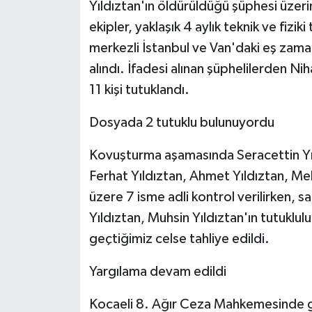
Yıldıztan'ın öldürüldüğü şüphesi üzer
ekipler, yaklaşık 4 aylık teknik ve fizi
merkezli İstanbul ve Van'daki eş zama
alındı. İfadesi alınan şüphelilerden N
11 kişi tutuklandı.
Dosyada 2 tutuklu bulunuyordu
Kovuşturma aşamasında Seracettin Yıl
Ferhat Yıldıztan, Ahmet Yıldıztan, Me
üzere 7 isme adli kontrol verilirken, sa
Yıldıztan, Muhsin Yıldıztan'ın tutuklu
geçtiğimiz celse tahliye edildi.
Yargılama devam edildi
Kocaeli 8. Ağır Ceza Mahkemesinde g