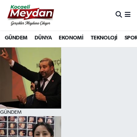
Nöbetçi Eczaneler
GÜNDEM
DÜNYA
EKONOMİ
TEKNOLOJİ
SPO
Hava Durumu
Trafik Durumu
Süper Lig Puan Durumu ve Fikstür
Tüm Manşetler
Son Dakika Haberleri
GÜNDEM
Haber Arşivi