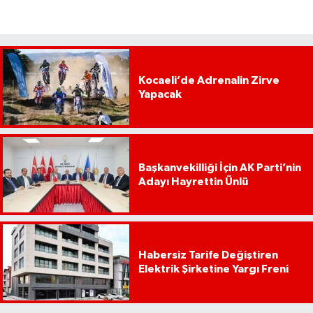
Kocaeli’de Adrenalin Zirve
Yapacak
Başkanvekilliği İçin AK Parti’nin
Adayı Hayrettin Ünlü
Habersiz Tarife Değiştiren
Elektrik Şirketine Yargı Freni