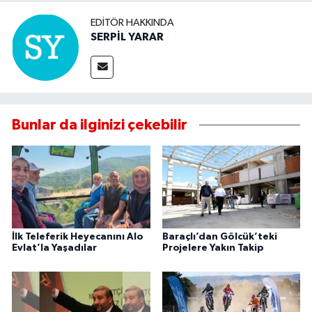
EDITÖR HAKKINDA
SERPİL YARAR
Bunlar da ilginizi çekebilir
İlk Teleferik Heyecanını Alo
Baraçlı’dan Gölcük’teki
Evlat’la Yaşadılar
Projelere Yakın Takip