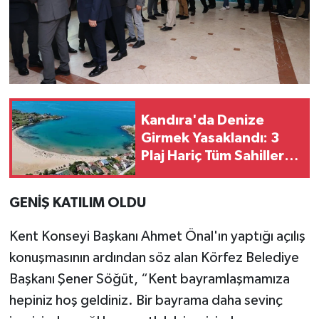
Kandıra'da Denize
Girmek Yasaklandı: 3
Plaj Hariç Tüm Sahiller
Kapalı
GENİŞ KATILIM OLDU
Kent Konseyi Başkanı Ahmet Önal'ın yaptığı açılış
konuşmasının ardından söz alan Körfez Belediye
Başkanı Şener Söğüt, “Kent bayramlaşmamıza
hepiniz hoş geldiniz. Bir bayrama daha sevinç