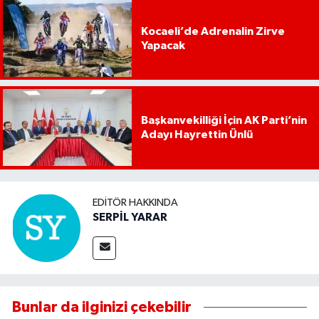
Kocaeli’de Adrenalin Zirve
Yapacak
Başkanvekilliği İçin AK Parti’nin
Adayı Hayrettin Ünlü
EDITÖR HAKKINDA
SERPİL YARAR
Bunlar da ilginizi çekebilir