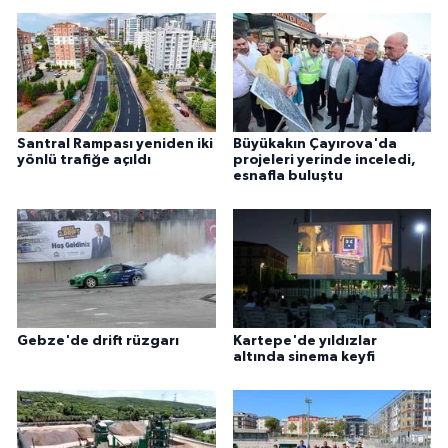
Santral Rampası yeniden iki
Büyükakın Çayırova'da
yönlü trafiğe açıldı
projeleri yerinde inceledi,
esnafla buluştu
Gebze'de drift rüzgarı
Kartepe'de yıldızlar
altında sinema keyfi