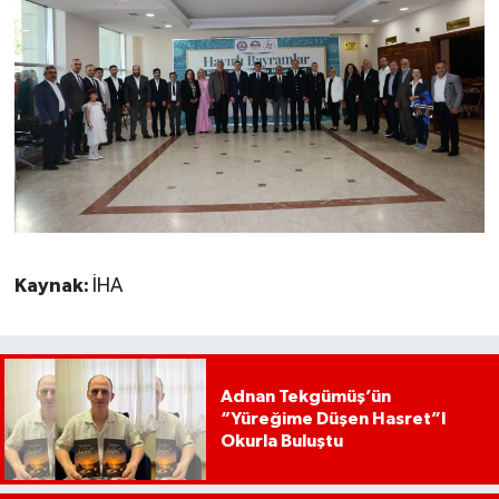
Kaynak:
İHA
Adnan Tekgümüş’ün
“Yüreğime Düşen Hasret”I
Okurla Buluştu