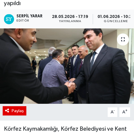
yapıldı
SERPİL YARAR
28.05.2026 - 17:19
01.06.2026 - 10:2
EDITÖR
YAYINLANMA
GÜNCELLEME
Paylaş
-
+
A
A
Körfez Kaymakamlığı, Körfez Belediyesi ve Kent