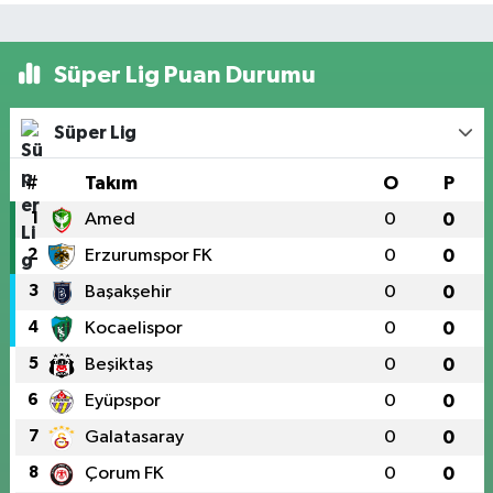
Süper Lig Puan Durumu
Süper Lig
#
Takım
O
P
1
Amed
0
0
2
Erzurumspor FK
0
0
3
Başakşehir
0
0
4
Kocaelispor
0
0
5
Beşiktaş
0
0
6
Eyüpspor
0
0
7
Galatasaray
0
0
8
Çorum FK
0
0