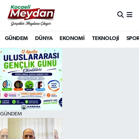
Nöbetçi Eczaneler
GÜNDEM
DÜNYA
EKONOMİ
TEKNOLOJİ
SPO
Hava Durumu
Trafik Durumu
Süper Lig Puan Durumu ve Fikstür
Tüm Manşetler
Son Dakika Haberleri
GÜNDEM
Haber Arşivi