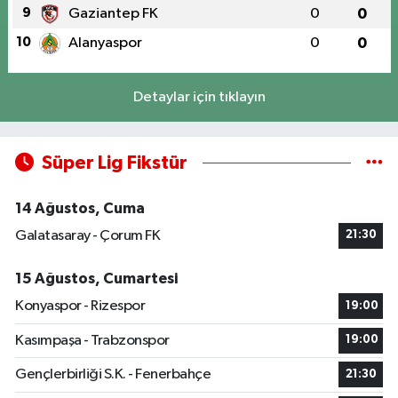
9
Gaziantep FK
0
0
10
Alanyaspor
0
0
Detaylar için tıklayın
Süper Lig Fikstür
14 Ağustos, Cuma
Galatasaray - Çorum FK
21:30
15 Ağustos, Cumartesi
Konyaspor - Rizespor
19:00
Kasımpaşa - Trabzonspor
19:00
Gençlerbirliği S.K. - Fenerbahçe
21:30