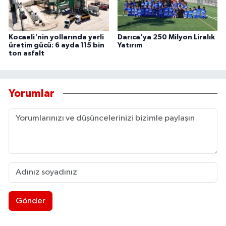
Kocaeli'nin yollarında yerli
Darıca'ya 250 Milyon Liralık
üretim gücü: 6 ayda 115 bin
Yatırım
ton asfalt
Yorumlar
Gönder