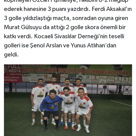
kopmayan Özcan Pişmaniye, rakibini 8-2 mağlup
ederek hanesine 3 puanı yazdırdı. Ferdi Aksakal’ın
3 golle yıldızlaştığı maçta, sonradan oyuna giren
Murat Gülsuyu da attığı 2 golle skora önemli bir
katkı verdi. Kocaeli Sivaslılar Derneği’nin teselli
golleri ise Şenol Arslan ve Yunus Atlıhan’dan
geldi.