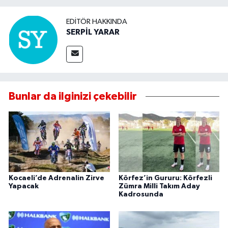
EDITÖR HAKKINDA
SERPİL YARAR
Bunlar da ilginizi çekebilir
Kocaeli’de Adrenalin Zirve
Körfez’in Gururu: Körfezli
Yapacak
Zümra Milli Takım Aday
Kadrosunda