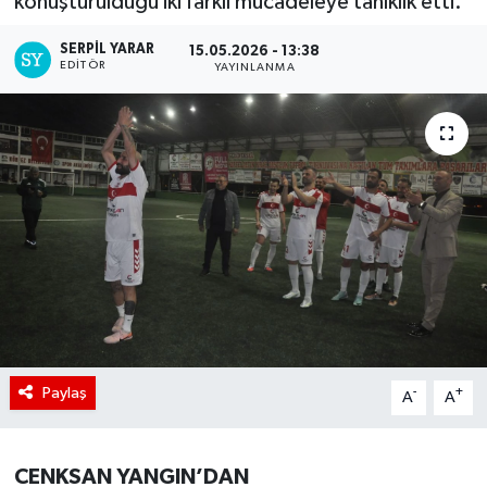
konuşturulduğu iki farklı mücadeleye tanıklık etti.
SERPİL YARAR
15.05.2026 - 13:38
EDITÖR
YAYINLANMA
Paylaş
-
+
A
A
CENKSAN YANGIN’DAN