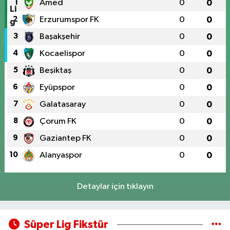
1
Amed
0
0
2
Erzurumspor FK
0
0
3
Başakşehir
0
0
4
Kocaelispor
0
0
5
Beşiktaş
0
0
6
Eyüpspor
0
0
7
Galatasaray
0
0
8
Çorum FK
0
0
9
Gaziantep FK
0
0
10
Alanyaspor
0
0
Detaylar için tıklayın
Süper Lig Fikstür