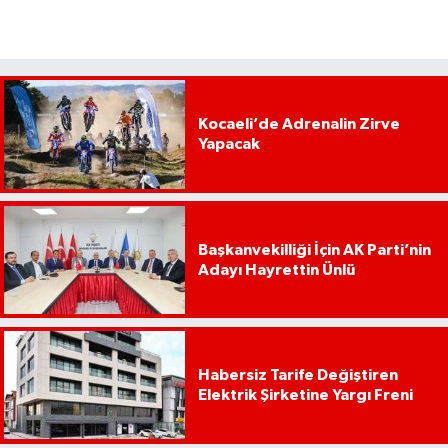
Kocaeli’de Adrenalin Zirve
Yapacak
Başkanvekilliği İçin AK Parti’nin
Adayı Hayrettin Ünlü
Habersiz Tarife Değiştiren
Elektrik Şirketine Yargı Freni