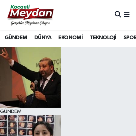
Nöbetçi Eczaneler
GÜNDEM
DÜNYA
EKONOMİ
TEKNOLOJİ
SPO
Hava Durumu
Trafik Durumu
Süper Lig Puan Durumu ve Fikstür
Tüm Manşetler
Son Dakika Haberleri
GÜNDEM
Haber Arşivi