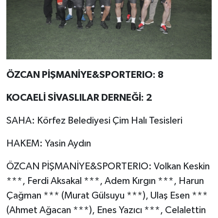
ÖZCAN PİŞMANİYE&SPORTERIO: 8
KOCAELİ SİVASLILAR DERNEĞİ: 2
SAHA: Körfez Belediyesi Çim Halı Tesisleri
HAKEM: Yasin Aydın
ÖZCAN PİŞMANİYE&SPORTERIO: Volkan Keskin
***, Ferdi Aksakal ***, Adem Kırgın ***, Harun
Çağman *** (Murat Gülsuyu ***), Ulaş Esen ***
(Ahmet Ağacan ***), Enes Yazıcı ***, Celalettin