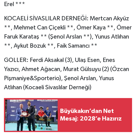
Erel ***
KOCAELİ SİVASLILAR DERNEĞİ: Mertcan Akyüz
**, Mehmet Can Çiçekli **, Ömer Kaya **, Ömer
Faruk Karataş ** (Şenol Arslan **), Yunus Atlıhan
**, Aykut Bozuk **, Faik Samancı **
GOLLER: Ferdi Aksakal (3), Ulaş Esen, Enes
Yazıcı, Ahmet Ağacan, Murat Gülsuyu (2) (Özcan
Pişmaniye&Sporterio), Şenol Arslan, Yunus
Atlıhan (Kocaeli Sivaslılar Derneği)
Büyükakın’dan Net
Mesaj: 2028’e Hazırız