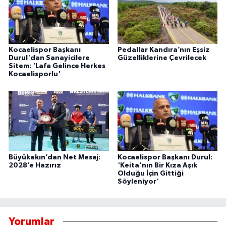
Kocaelispor Başkanı
Pedallar Kandıra’nın Eşsiz
Durul'dan Sanayicilere
Güzelliklerine Çevrilecek
Sitem: 'Lafa Gelince Herkes
Kocaelisporlu'
Büyükakın’dan Net Mesaj:
Kocaelispor Başkanı Durul:
2028’e Hazırız
'Keita'nın Bir Kıza Aşık
Olduğu İçin Gittiği
Söyleniyor'
Yorumlar