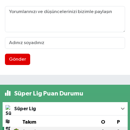
Gönder
Süper Lig Puan Durumu
Süper Lig
#
Takım
O
P