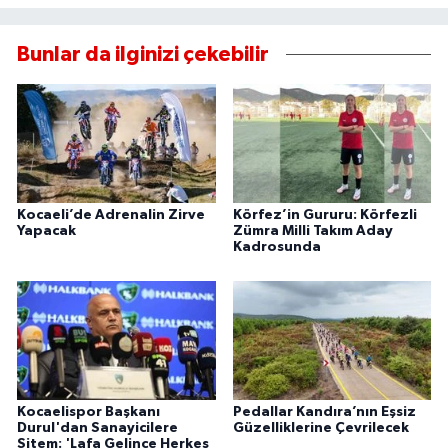
Bunlar da ilginizi çekebilir
Kocaeli’de Adrenalin Zirve
Körfez’in Gururu: Körfezli
Yapacak
Zümra Milli Takım Aday
Kadrosunda
Kocaelispor Başkanı
Pedallar Kandıra’nın Eşsiz
Durul'dan Sanayicilere
Güzelliklerine Çevrilecek
Sitem: 'Lafa Gelince Herkes