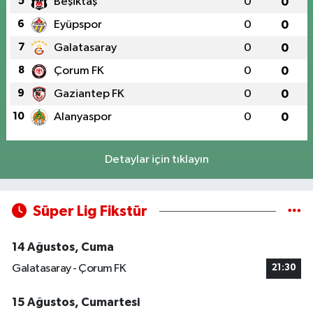
5
Beşiktaş
0
0
6
Eyüpspor
0
0
7
Galatasaray
0
0
8
Çorum FK
0
0
9
Gaziantep FK
0
0
10
Alanyaspor
0
0
Detaylar için tıklayın
Süper Lig Fikstür
14 Ağustos, Cuma
Galatasaray - Çorum FK
21:30
15 Ağustos, Cumartesi