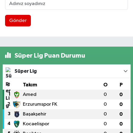
Gönder
Süper Lig Puan Durumu
Süper Lig
#
Takım
O
P
1
Amed
0
0
2
Erzurumspor FK
0
0
3
Başakşehir
0
0
4
Kocaelispor
0
0