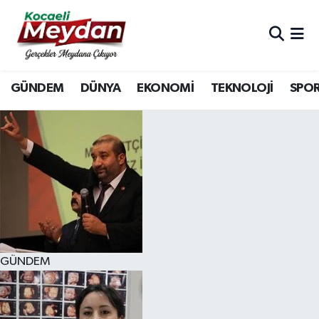
Nöbetçi Eczaneler
GÜNDEM
DÜNYA
EKONOMİ
TEKNOLOJİ
SPO
Hava Durumu
Trafik Durumu
Süper Lig Puan Durumu ve Fikstür
Tüm Manşetler
Son Dakika Haberleri
GÜNDEM
Haber Arşivi