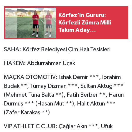
Körfez’in Gururu:
Körfezli Zümra Milli
Takım Aday
Kadrosunda
SAHA: Körfez Belediyesi Çim Halı Tesisleri
HAKEM: Abdurrahman Uçak
MAÇKA OTOMOTİV: İshak Demir ***, İbrahim
Budak **, Tümay Dizman ***, Sultan Aktuğ ***
(Mehmet Tuna Balta **), Fatih Berber **, Harun
Durmuş *** (Hasan Mut **), Halit Aktun ***
(Zafer Karakaş **)
VIP ATHLETIC CLUB: Çağlar Akın ***, Ufuk