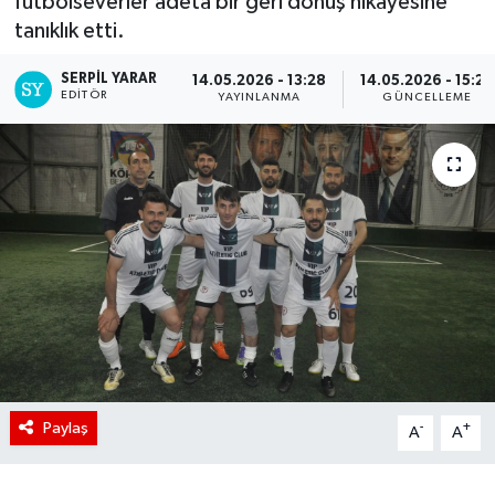
futbolseverler adeta bir geri dönüş hikayesine
tanıklık etti.
SERPİL YARAR
14.05.2026 - 13:28
14.05.2026 - 15:28
EDITÖR
YAYINLANMA
GÜNCELLEME
Paylaş
-
+
A
A