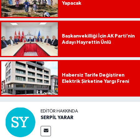
Yapacak
Başkanvekilliği İçin AK Parti’nin
Adayı Hayrettin Ünlü
Habersiz Tarife Değiştiren
Elektrik Şirketine Yargı Freni
EDITÖR HAKKINDA
SERPİL YARAR