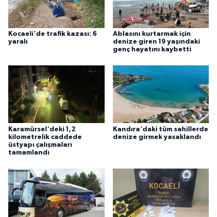
Kocaeli'de trafik kazası: 6
Ablasını kurtarmak için
yaralı
denize giren 19 yaşındaki
genç hayatını kaybetti
Karamürsel'deki 1,2
Kandıra'daki tüm sahillerde
kilometrelik caddede
denize girmek yasaklandı
üstyapı çalışmaları
tamamlandı