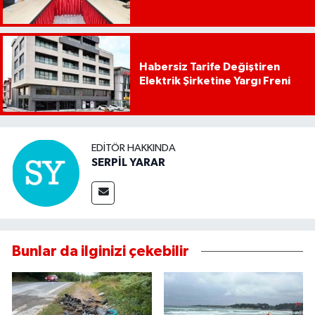
Habersiz Tarife Değiştiren
Elektrik Şirketine Yargı Freni
EDITÖR HAKKINDA
SERPİL YARAR
Bunlar da ilginizi çekebilir