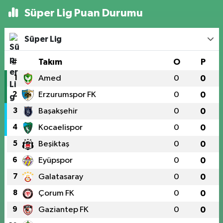
Süper Lig Puan Durumu
Süper Lig
#
Takım
O
P
1
Amed
0
0
2
Erzurumspor FK
0
0
3
Başakşehir
0
0
4
Kocaelispor
0
0
5
Beşiktaş
0
0
6
Eyüpspor
0
0
7
Galatasaray
0
0
8
Çorum FK
0
0
9
Gaziantep FK
0
0