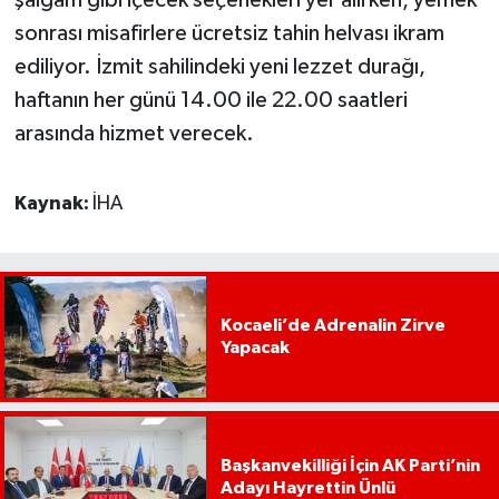
şalgam gibi içecek seçenekleri yer alırken, yemek
sonrası misafirlere ücretsiz tahin helvası ikram
ediliyor. İzmit sahilindeki yeni lezzet durağı,
haftanın her günü 14.00 ile 22.00 saatleri
arasında hizmet verecek.
Kaynak:
İHA
Kocaeli’de Adrenalin Zirve
Yapacak
Başkanvekilliği İçin AK Parti’nin
Adayı Hayrettin Ünlü