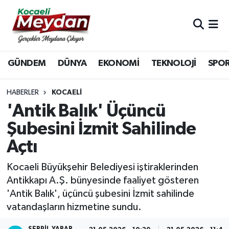
Nöbetçi Eczaneler
GÜNDEM
DÜNYA
EKONOMİ
TEKNOLOJİ
SPO
Hava Durumu
Trafik Durumu
HABERLER
KOCAELI
'Antik Balık' Üçüncü
Süper Lig Puan Durumu ve Fikstür
Şubesini İzmit Sahilinde
Açtı
Tüm Manşetler
Kocaeli Büyükşehir Belediyesi iştiraklerinden
Son Dakika Haberleri
Antikkapı A.Ş. bünyesinde faaliyet gösteren
'Antik Balık', üçüncü şubesini İzmit sahilinde
Haber Arşivi
vatandaşların hizmetine sundu.