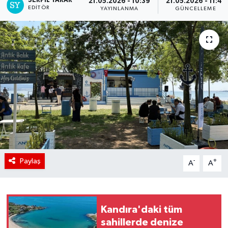
SERPİL YARAR
21.05.2026 - 10:39
21.05.2026 - 11:41
EDITÖR
YAYINLANMA
GÜNCELLEME
Paylaş
-
+
A
A
Kandıra'daki tüm
sahillerde denize