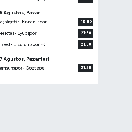
6 Ağustos, Pazar
aşakşehir - Kocaelispor
19:00
eşiktaş - Eyüpspor
21:30
med - Erzurumspor FK
21:30
7 Ağustos, Pazartesi
amsunspor - Göztepe
21:30