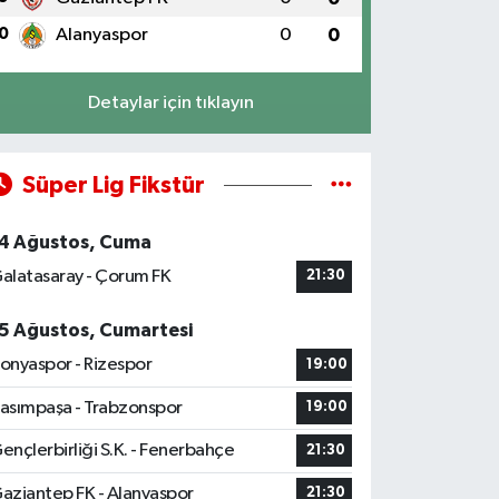
0
Alanyaspor
0
0
Detaylar için tıklayın
Süper Lig Fikstür
4 Ağustos, Cuma
alatasaray - Çorum FK
21:30
5 Ağustos, Cumartesi
onyaspor - Rizespor
19:00
asımpaşa - Trabzonspor
19:00
ençlerbirliği S.K. - Fenerbahçe
21:30
aziantep FK - Alanyaspor
21:30