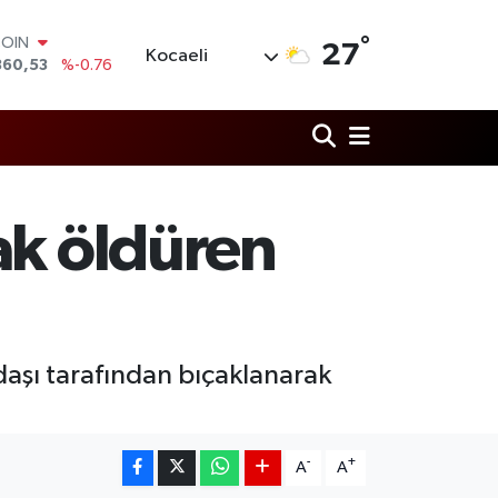
°
COIN
27
Kocaeli
360,53
%-0.76
LAR
7069
%0.17
RO
0265
%0.01
RLİN
1897
%0.02
M ALTIN
ak öldüren
4.81
%1.44
T100
887
%64
adaşı tarafından bıçaklanarak
-
+
A
A