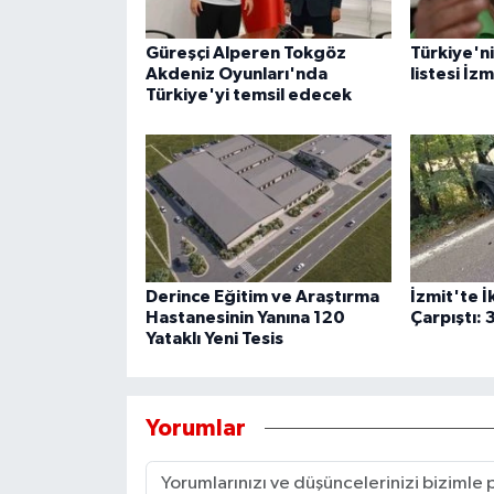
Güreşçi Alperen Tokgöz
Türkiye'nin
Akdeniz Oyunları'nda
listesi İzm
Türkiye'yi temsil edecek
Derince Eğitim ve Araştırma
İzmit'te İ
Hastanesinin Yanına 120
Çarpıştı: 3
Yataklı Yeni Tesis
Yorumlar