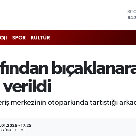
BIT
64.
DO
47,
EU
OJİ
SPOR
KÜLTÜR
55,
STE
64,
GRA
afından bıçaklanar
657
BİS
13.
verildi
veriş merkezinin otoparkında tartıştığı ark
.01.2026 - 17:25
GÜNCELLEME