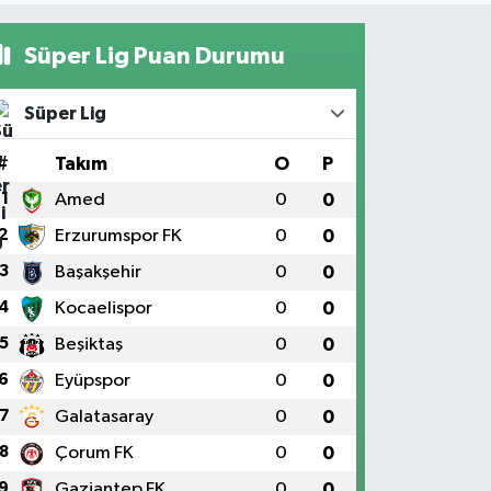
Süper Lig Puan Durumu
Süper Lig
#
Takım
O
P
1
Amed
0
0
2
Erzurumspor FK
0
0
3
Başakşehir
0
0
4
Kocaelispor
0
0
5
Beşiktaş
0
0
6
Eyüpspor
0
0
7
Galatasaray
0
0
8
Çorum FK
0
0
9
Gaziantep FK
0
0