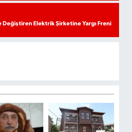
 Değiştiren Elektrik Şirketine Yargı Freni