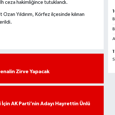
ulh ceza hakimliğince tutuklandı.
1
t Ozan Yıldırım, Körfez ilçesinde kılınan
B
rildi.
B
A
1
S
enalin Zirve Yapacak
 İçin AK Parti’nin Adayı Hayrettin Ünlü