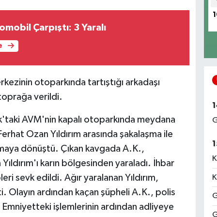
1
omobil Çarpıştı: 3 Yaralı
e
erkezinin otoparkında tartıştığı arkadaşı
toprağa verildi.
1
k'taki AVM'nin kapalı otoparkında meydana
G
 Ferhat Ozan Yıldırım arasında şakalaşma ile
1
ışmaya dönüştü. Çıkan kavgada A.K.,
K
Yıldırım'ı karın bölgesinden yaraladı. İhbar
leri sevk edildi. Ağır yaralanan Yıldırım,
K
i. Olayın ardından kaçan şüpheli A.K., polis
G
. Emniyetteki işlemlerinin ardından adliyeye
G