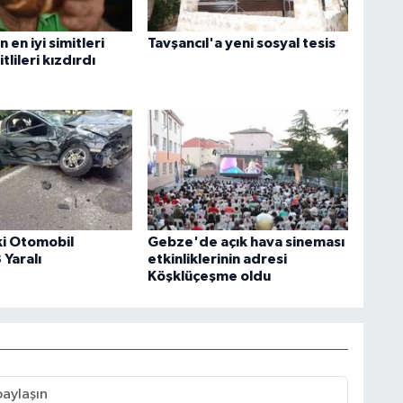
 en iyi simitleri
Tavşancıl'a yeni sosyal tesis
itlileri kızdırdı
ki Otomobil
Gebze'de açık hava sineması
 Yaralı
etkinliklerinin adresi
Köşklüçeşme oldu