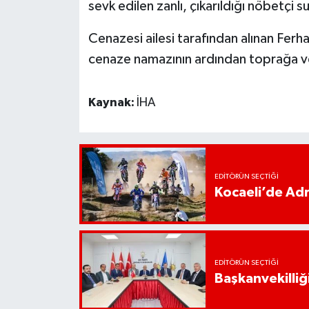
sevk edilen zanlı, çıkarıldığı nöbetçi s
Cenazesi ailesi tarafından alınan Ferha
cenaze namazının ardından toprağa ve
Kaynak:
İHA
EDITÖRÜN SEÇTIĞI
Kocaeli’de Adr
EDITÖRÜN SEÇTIĞI
Başkanvekilliği