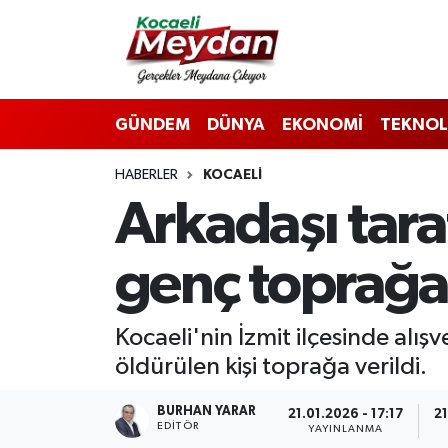
Nöbetçi Eczaneler
GÜNDEM
DÜNYA
EKONOMİ
TEKNOL
Hava Durumu
HABERLER
KOCAELI
Trafik Durumu
Arkadaşı tar
Süper Lig Puan Durumu ve Fikstür
genç toprağa 
Tüm Manşetler
Son Dakika Haberleri
Kocaeli'nin İzmit ilçesinde alış
öldürülen kişi toprağa verildi.
Haber Arşivi
BURHAN YARAR
21.01.2026 - 17:17
21
EDITÖR
YAYINLANMA