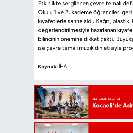
Etkinlikte sergilenen çevre temalı de
Okulu 1 ve 2. kademe öğrencileri geri 
kıyafetlerle sahne aldı. Kağıt, plastik
değerlendirilmesiyle hazırlanan kıyafe
bilincinin önemine dikkat çekti. Büy
ise çevre temalı müzik dinletisiyle pr
Kaynak:
İHA
EDITÖRÜN SEÇTIĞI
Kocaeli’de Adr