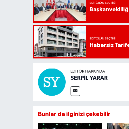
EDITÖRÜN SEÇTIĞI
Başkanvekilliği
EDITÖRÜN SEÇTIĞI
Habersiz Tarife
EDITÖR HAKKINDA
SERPİL YARAR
Bunlar da ilginizi çekebilir