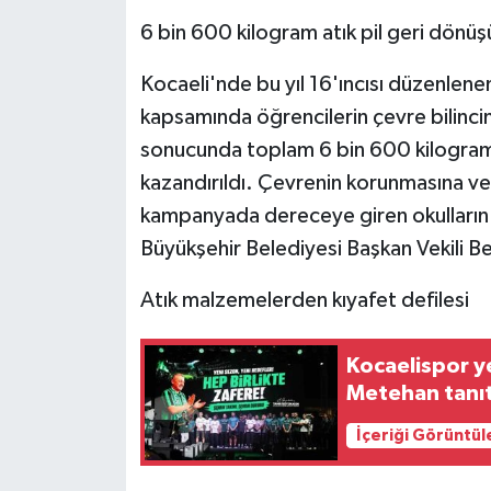
6 bin 600 kilogram atık pil geri dönüş
Kocaeli'nde bu yıl 16'ıncısı düzenlene
kapsamında öğrencilerin çevre bilincin
sonucunda toplam 6 bin 600 kilogram 
kazandırıldı. Çevrenin korunmasına ve 
kampanyada dereceye giren okulların öd
Büyükşehir Belediyesi Başkan Vekili Be
Atık malzemelerden kıyafet defilesi
Kocaelispor y
Metehan tanıtı
İçeriği Görüntül