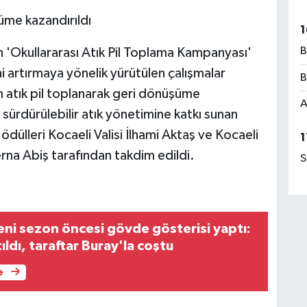
üme kazandırıldı
1
B
n 'Okullararası Atık Pil Toplama Kampanyası'
i artırmaya yönelik yürütülen çalışmalar
B
atık pil toplanarak geri dönüşüme
A
sürdürülebilir atık yönetimine katkı sunan
ülleri Kocaeli Valisi İlhami Aktaş ve Kocaeli
1
rna Abiş tarafından takdim edildi.
S
eni sezon öncesi gövde gösterisi yaptı:
ldı, taraftar Buray'la coştu
e