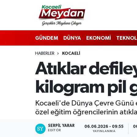
Nöbetçi Eczaneler
GÜNDEM
DÜNYA
EKONOMİ
TEKNOL
Hava Durumu
HABERLER
KOCAELI
Trafik Durumu
Atıklar defil
Süper Lig Puan Durumu ve Fikstür
kilogram pil 
Tüm Manşetler
Son Dakika Haberleri
Kocaeli'de Dünya Çevre Günü et
özel eğitim öğrencilerinin atıkla
Haber Arşivi
SERPİL YARAR
06.06.2026 - 09:55
0
EDITÖR
YAYINLANMA