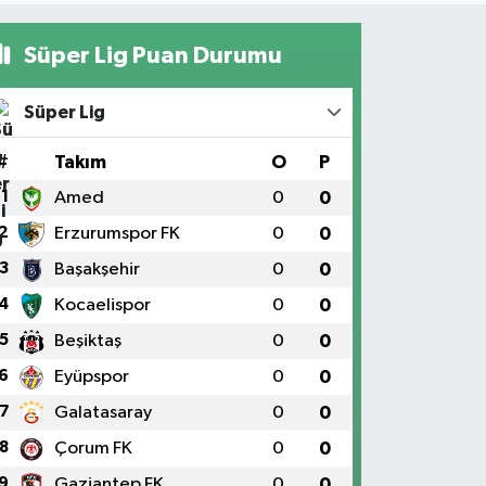
Süper Lig Puan Durumu
Süper Lig
#
Takım
O
P
1
Amed
0
0
2
Erzurumspor FK
0
0
3
Başakşehir
0
0
4
Kocaelispor
0
0
5
Beşiktaş
0
0
6
Eyüpspor
0
0
7
Galatasaray
0
0
8
Çorum FK
0
0
9
Gaziantep FK
0
0