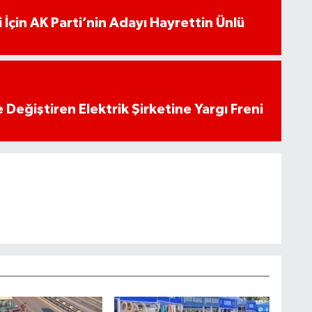
 İçin AK Parti’nin Adayı Hayrettin Ünlü
 Değiştiren Elektrik Şirketine Yargı Freni