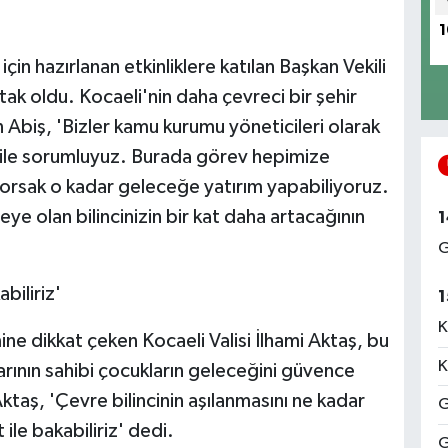
1
için hazırlanan etkinliklere katılan Başkan Vekili
ak oldu. Kocaeli'nin daha çevreci bir şehir
ten Abiş, 'Bizler kamu kurumu yöneticileri olarak
 ile sorumluyuz. Burada görev hepimize
orsak o kadar geleceğe yatırım yapabiliyoruz.
eye olan bilincinizin bir kat daha artacağının
1
G
biliriz'
1
K
 dikkat çeken Kocaeli Valisi İlhami Aktaş, bu
K
arının sahibi çocukların geleceğini güvence
ktaş, 'Çevre bilincinin aşılanmasını ne kadar
G
ile bakabiliriz' dedi.
G