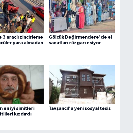
 3 araçlı zincirleme
Gölcük Değirmendere'de el
ücüler yara almadan
sanatları rüzgarı esiyor
 en iyi simitleri
Tavşancıl'a yeni sosyal tesis
itlileri kızdırdı