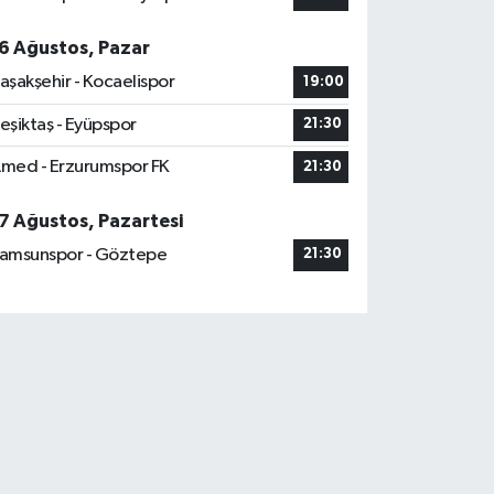
6 Ağustos, Pazar
aşakşehir - Kocaelispor
19:00
eşiktaş - Eyüpspor
21:30
med - Erzurumspor FK
21:30
7 Ağustos, Pazartesi
amsunspor - Göztepe
21:30