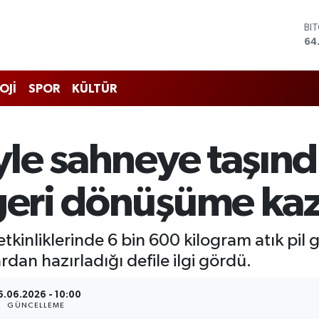
BI
64
DO
47
EU
OJİ
SPOR
KÜLTÜR
55
ST
64
GR
eyle sahneye taşınd
66
Bİ
13
geri dönüşüme kaz
kinliklerinde 6 bin 600 kilogram atık pil 
rdan hazırladığı defile ilgi gördü.
6.06.2026 - 10:00
GÜNCELLEME