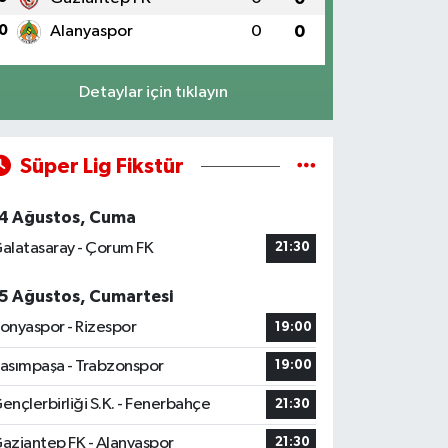
0
Alanyaspor
0
0
Detaylar için tıklayın
Süper Lig Fikstür
4 Ağustos, Cuma
alatasaray - Çorum FK
21:30
5 Ağustos, Cumartesi
onyaspor - Rizespor
19:00
asımpaşa - Trabzonspor
19:00
ençlerbirliği S.K. - Fenerbahçe
21:30
aziantep FK - Alanyaspor
21:30