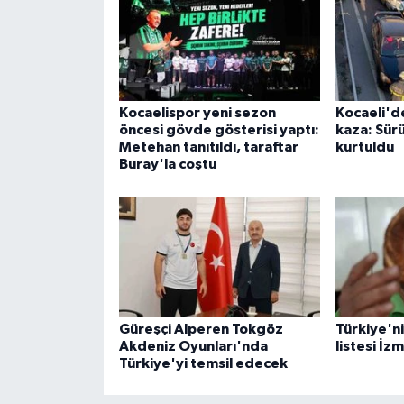
Kocaelispor yeni sezon
Kocaeli'de
öncesi gövde gösterisi yaptı:
kaza: Sür
Metehan tanıtıldı, taraftar
kurtuldu
Buray'la coştu
Güreşçi Alperen Tokgöz
Türkiye'nin
Akdeniz Oyunları'nda
listesi İzm
Türkiye'yi temsil edecek