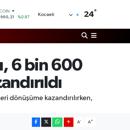
TCOIN
°
24
.960,21
%0.87
Kocaeli
LAR
,7436
%0.18
RO
,2510
%0.32
ERLİN
,4811
%0.38
AM ALTIN
ı, 6 bin 600
60.55
%0.03
ST100
.779
%-14
andırıldı
geri dönüşüme kazandırılırken,
-
+
A
A