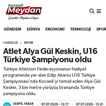
Nöbetçi Eczaneler
GÜNDEM
DÜNYA
EKONOMİ
TEKNOLOJİ
SPO
Hava Durumu
Trafik Durumu
HABERLER
SPOR
Atlet Alya Gül Keskin, U16
Süper Lig Puan Durumu ve Fikstür
Türkiye Şampiyonu oldu
Tüm Manşetler
Türkiye Atletizm Federasyonunun faaliyet
programında yer alan Edip Akarsu U16 Türkiye
Son Dakika Haberleri
Şampiyonası'nda Kocaeli'yi temsil eden Alya Gül
Keskin, 3 bin metre yürüyüş branşında Türkiye
Haber Arşivi
şampiyonu oldu.
SERPİL YARAR
07.07.2026 - 12:17
07.07.2026 - 12:20