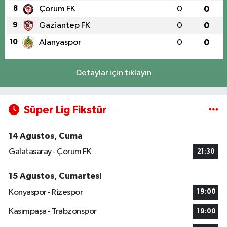
8
Çorum FK
0
0
9
Gaziantep FK
0
0
10
Alanyaspor
0
0
Detaylar için tıklayın
Süper Lig Fikstür
14 Ağustos, Cuma
Galatasaray - Çorum FK
21:30
15 Ağustos, Cumartesi
Konyaspor - Rizespor
19:00
Kasımpaşa - Trabzonspor
19:00