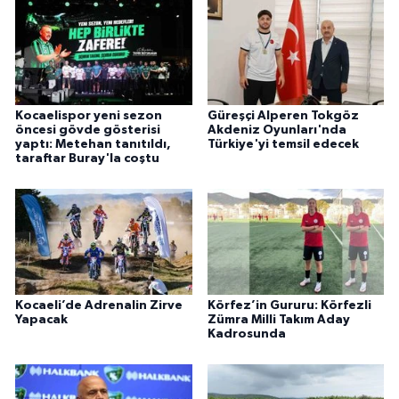
Kocaelispor yeni sezon
Güreşçi Alperen Tokgöz
öncesi gövde gösterisi
Akdeniz Oyunları'nda
yaptı: Metehan tanıtıldı,
Türkiye'yi temsil edecek
taraftar Buray'la coştu
Kocaeli’de Adrenalin Zirve
Körfez’in Gururu: Körfezli
Yapacak
Zümra Milli Takım Aday
Kadrosunda