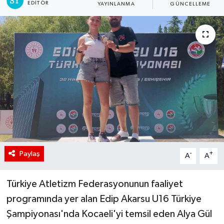
EDITÖR
YAYINLANMA
GÜNCELLEME
Paylaş
-
+
A
A
Türkiye Atletizm Federasyonunun faaliyet
programında yer alan Edip Akarsu U16 Türkiye
Şampiyonası'nda Kocaeli'yi temsil eden Alya Gül