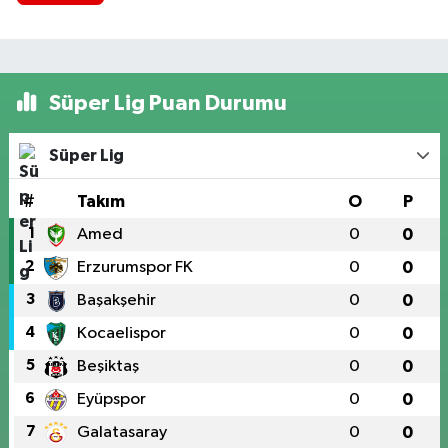
Süper Lig Puan Durumu
Süper Lig
#
Takım
O
P
1
Amed
0
0
2
Erzurumspor FK
0
0
3
Başakşehir
0
0
4
Kocaelispor
0
0
5
Beşiktaş
0
0
6
Eyüpspor
0
0
7
Galatasaray
0
0