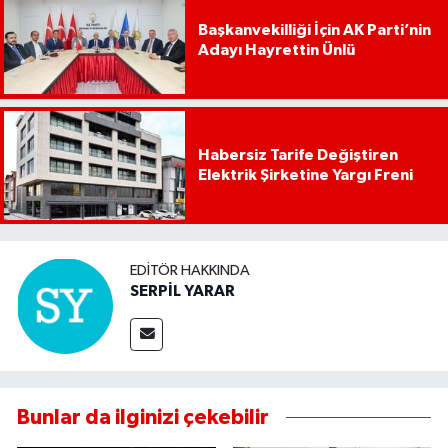
Başkanvekilliği İçin AK Parti’nin
Adayı Hayrettin Ünlü
Habersiz Tarife Değiştiren
Elektrik Şirketine Yargı Freni
EDITÖR HAKKINDA
SERPİL YARAR
Bunlar da ilginizi çekebilir