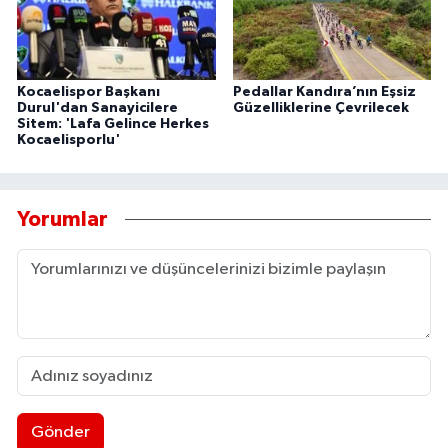
Kocaelispor Başkanı
Pedallar Kandıra’nın Eşsiz
Durul'dan Sanayicilere
Güzelliklerine Çevrilecek
Sitem: 'Lafa Gelince Herkes
Kocaelisporlu'
Yorumlar
Gönder