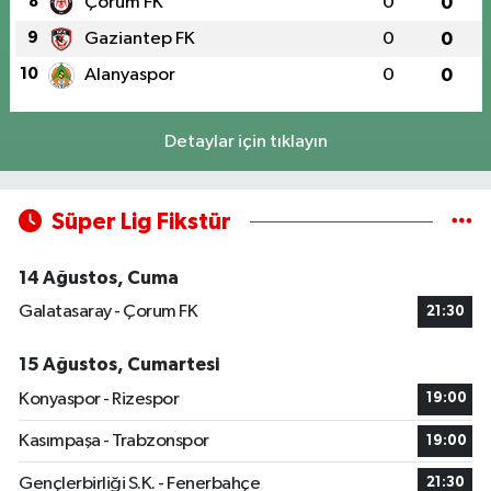
8
Çorum FK
0
0
9
Gaziantep FK
0
0
10
Alanyaspor
0
0
Detaylar için tıklayın
Süper Lig Fikstür
14 Ağustos, Cuma
Galatasaray - Çorum FK
21:30
15 Ağustos, Cumartesi
Konyaspor - Rizespor
19:00
Kasımpaşa - Trabzonspor
19:00
Gençlerbirliği S.K. - Fenerbahçe
21:30