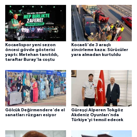
Kocaelispor yeni sezon
Kocaeli'de 3 araçlı
öncesi gövde gösterisi
zincirleme kaza: Sürücüler
yaptı: Metehan tanıtıldı,
yara almadan kurtuldu
taraftar Buray'la coştu
Gölcük Değirmendere'de el
Güreşçi Alperen Tokgöz
sanatları rüzgarı esiyor
Akdeniz Oyunları'nda
Türkiye'yi temsil edecek