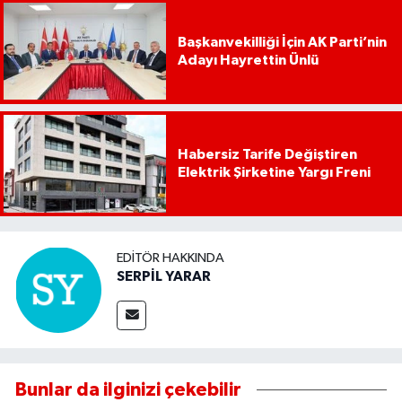
Başkanvekilliği İçin AK Parti’nin
Adayı Hayrettin Ünlü
Habersiz Tarife Değiştiren
Elektrik Şirketine Yargı Freni
EDITÖR HAKKINDA
SERPİL YARAR
Bunlar da ilginizi çekebilir