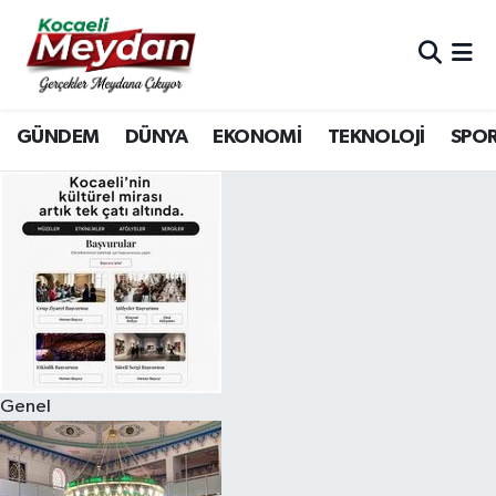
Nöbetçi Eczaneler
GÜNDEM
DÜNYA
EKONOMİ
TEKNOLOJİ
SPO
Hava Durumu
Trafik Durumu
Süper Lig Puan Durumu ve Fikstür
Tüm Manşetler
Son Dakika Haberleri
Genel
Haber Arşivi