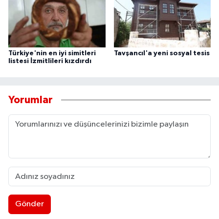
Türkiye'nin en iyi simitleri
Tavşancıl'a yeni sosyal tesis
listesi İzmitlileri kızdırdı
Yorumlar
Gönder