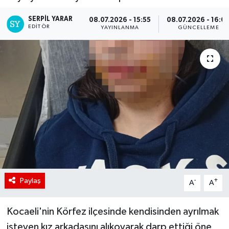
SERPİL YARAR
08.07.2026 - 15:55
08.07.2026 - 16:0
EDITÖR
YAYINLANMA
GÜNCELLEME
Paylaş
-
+
A
A
Kocaeli'nin Körfez ilçesinde kendisinden ayrılmak
isteyen kız arkadaşını alıkoyarak darp ettiği öne