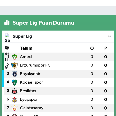
Süper Lig Puan Durumu
Süper Lig
#
Takım
O
P
1
Amed
0
0
2
Erzurumspor FK
0
0
3
Başakşehir
0
0
4
Kocaelispor
0
0
5
Beşiktaş
0
0
6
Eyüpspor
0
0
7
Galatasaray
0
0