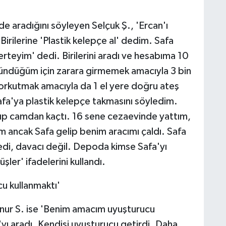
de aradığını söyleyen Selçuk Ş., 'Ercan'ı
irilerine 'Plastik kelepçe al' dedim. Safa
teyim' dedi. Birilerini aradı ve hesabıma 10
şündüğüm için zarara girmemek amacıyla 3 bin
 korkutmak amacıyla da 1 el yere doğru ateş
fa'ya plastik kelepçe takmasını söyledim.
açıp camdan kaçtı. 16 sene cezaevinde yattım,
 ancak Safa gelip benim aracımı çaldı. Safa
edi, davacı değil. Depoda kimse Safa'yı
er' ifadelerini kullandı.
u kullanmaktı'
ur S. ise 'Benim amacım uyuşturucu
ı aradı. Kendisi uyuşturucu getirdi. Daha