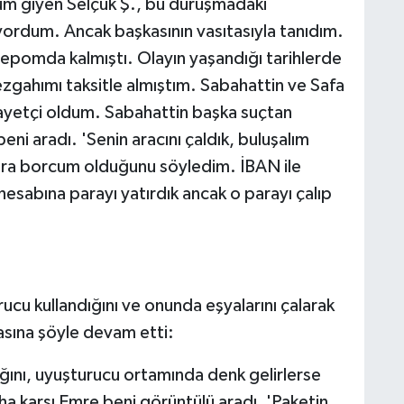
üm giyen Selçuk Ş., bu duruşmadaki
ordum. Ancak başkasının vasıtasıyla tanıdım.
depomda kalmıştı. Olayın yaşandığı tarihlerde
ezgahımı taksitle almıştım. Sabahattin ve Safa
ayetçi oldum. Sabahattin başka suçtan
eni aradı. 'Senin aracını çaldık, buluşalım
lira borcum olduğunu söyledim. İBAN ile
sabına parayı yatırdık ancak o parayı çalıp
rucu kullandığını ve onunda eşyalarını çalarak
asına şöyle devam etti:
ığını, uyuşturucu ortamında denk gelirlerse
 karşı Emre beni görüntülü aradı, 'Paketin