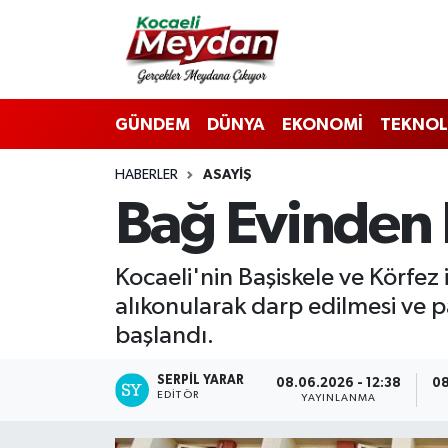
Nöbetçi Eczaneler
GÜNDEM
DÜNYA
EKONOMİ
TEKNOL
Hava Durumu
HABERLER
ASAYIŞ
Trafik Durumu
Bağ Evinden 
Süper Lig Puan Durumu ve Fikstür
Kocaeli'nin Başiskele ve Körfez 
Tüm Manşetler
alıkonularak darp edilmesi ve p
Son Dakika Haberleri
başlandı.
Haber Arşivi
SERPİL YARAR
08.06.2026 - 12:38
08
EDITÖR
YAYINLANMA