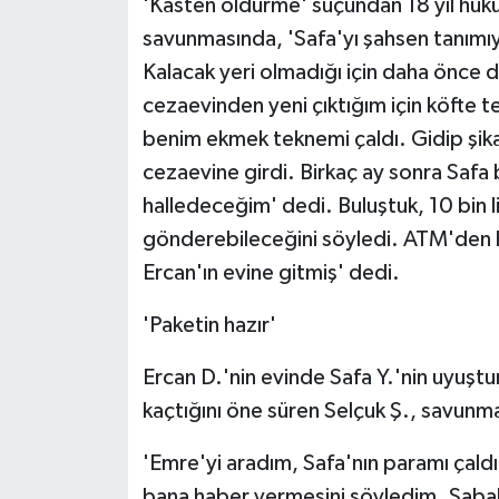
'Kasten öldürme' suçundan 18 yıl hük
savunmasında, 'Safa'yı şahsen tanımıy
Kalacak yeri olmadığı için daha önce 
cezaevinden yeni çıktığım için köfte t
benim ekmek teknemi çaldı. Gidip şik
cezaevine girdi. Birkaç ay sonra Safa b
halledeceğim' dedi. Buluştuk, 10 bin 
gönderebileceğini söyledi. ATM'den he
Ercan'ın evine gitmiş' dedi.
'Paketin hazır'
Ercan D.'nin evinde Safa Y.'nin uyuştu
kaçtığını öne süren Selçuk Ş., savunm
'Emre'yi aradım, Safa'nın paramı çald
bana haber vermesini söyledim. Sabaha