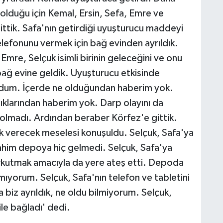
e olduğu için Kemal, Ersin, Sefa, Emre ve
ittik. Safa'nın getirdiği uyuşturucu maddeyi
telefonunu vermek için bağ evinden ayrıldık.
mre, Selçuk isimli birinin geleceğini ve onu
bağ evine geldik. Uyuşturucu etkisinde
ıyordum. İçerde ne olduğundan haberim yok.
klarından haberim yok. Darp olayını da
lmadı. Ardından beraber Körfez'e gittik.
ak verecek meselesi konuşuldu. Selçuk, Safa'ya
rahim depoya hiç gelmedi. Selçuk, Safa'ya
korkutmak amacıyla da yere ateş etti. Depoda
ımıyorum. Selçuk, Safa'nın telefon ve tabletini
 biz ayrıldık, ne oldu bilmiyorum. Selçuk,
ile bağladı' dedi.