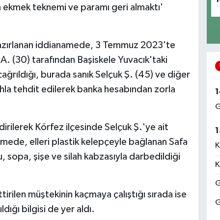
n ekmek teknemi ve paramı geri almaktı'
hazırlanan iddianamede, 3 Temmuz 2023'te
 A. (30) tarafından Başiskele Yuvacık'taki
ağrıldığı, burada sanık Selçuk Ş. (45) ve diğer
lahla tehdit edilerek banka hesabından zorla
1
.
G
irilerek Körfez ilçesinde Selçuk Ş.'ye ait
1
mede, elleri plastik kelepçeyle bağlanan Safa
K
, sopa, şişe ve silah kabzasıyla darbedildiği
K
G
ettirilen müştekinin kaçmaya çalıştığı sırada ise
G
ığı bilgisi de yer aldı.