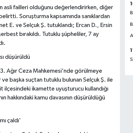
1
ın asli failleri olduğunu değerlendirirken, diğer
B
i belirtti. Soruşturma kapsamında sanıklardan
B
 E. ve Selçuk Ş. tutuklandı; Ercan D., Ersin
erbest bırakıldı. Tutuklu şüpheliler, 7 ay
A
dı.
1
sı düşürüldü
S
aeli 3. Ağır Ceza Mahkemesi'nde görülmeye
ve başka suçtan tutuklu bulunan Selçuk Ş. ile
mit ilçesindeki ikamette uyuşturucu kullandığı
nın hakkındaki kamu davasının düşürüldüğü
ı çaldı'