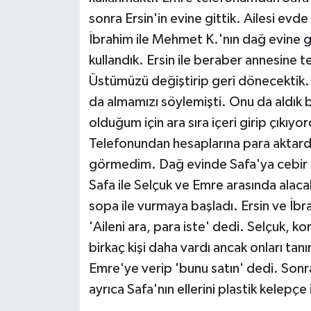
sonra Ersin'in evine gittik. Ailesi evd
İbrahim ile Mehmet K.'nın dağ evine g
kullandık. Ersin ile beraber annesine 
Üstümüzü değiştirip geri dönecektik. E
da almamızı söylemişti. Onu da aldık 
olduğum için ara sıra içeri girip çık
Telefonundan hesaplarına para aktardı
görmedim. Dağ evinde Safa'ya cebir o
Safa ile Selçuk ve Emre arasında alac
sopa ile vurmaya başladı. Ersin ve İb
'Aileni ara, para iste' dedi. Selçuk, 
birkaç kişi daha vardı ancak onları tan
Emre'ye verip 'bunu satın' dedi. Sonra
ayrıca Safa'nın ellerini plastik kelepçe 