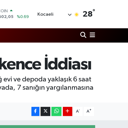
°
LAR
28
Kocaeli
5986
%0.06
RO
0700
%0.1
RLİN
2438
%0.21
M ALTIN
8.23
%0.39
T100
ence İddiası
703
%0
COIN
602,05
%0.69
ağ evi ve depoda yaklaşık 6 saat
avada, 7 sanığın yargılanmasına
-
+
A
A