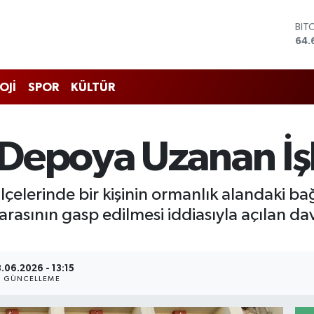
DO
47,
EU
55,
STE
OJİ
SPOR
KÜLTÜR
64,
GRA
651
BİS
Depoya Uzanan İşk
13.
BIT
64.
ilçelerinde bir kişinin ormanlık alandaki b
arasının gasp edilmesi iddiasıyla açılan d
.06.2026 - 13:15
GÜNCELLEME