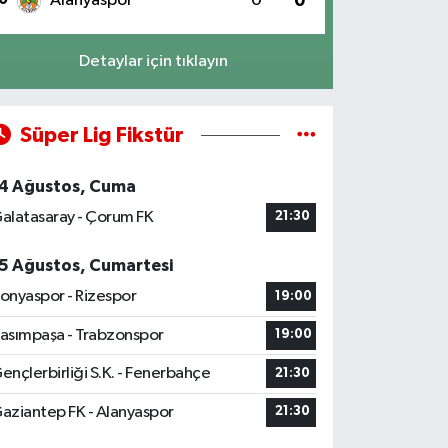
Alanyaspor
0
0
Detaylar için tıklayın
Süper Lig Fikstür
4 Ağustos, Cuma
alatasaray - Çorum FK
21:30
5 Ağustos, Cumartesi
onyaspor - Rizespor
19:00
asımpaşa - Trabzonspor
19:00
ençlerbirliği S.K. - Fenerbahçe
21:30
aziantep FK - Alanyaspor
21:30