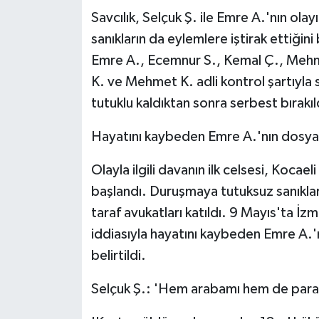
Savcılık, Selçuk Ş. ile Emre A.'nın olay
sanıkların da eylemlere iştirak ettiğin
Emre A., Ecemnur S., Kemal Ç., Mehmet
K. ve Mehmet K. adli kontrol şartıyla s
tutuklu kaldıktan sonra serbest bırakıl
Hayatını kaybeden Emre A.'nın dosya
Olayla ilgili davanın ilk celsesi, Koc
başlandı. Duruşmaya tutuksuz sanıklar 
taraf avukatları katıldı. 9 Mayıs'ta İz
iddiasıyla hayatını kaybeden Emre A.'
belirtildi.
Selçuk Ş.: 'Hem arabamı hem de param