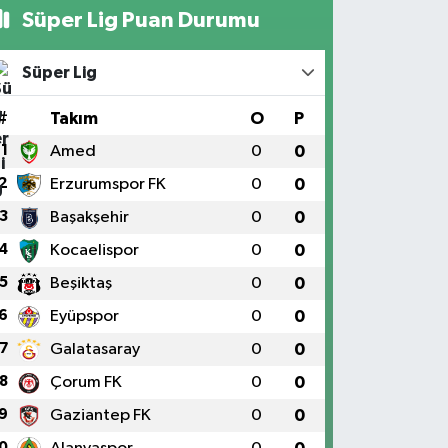
Süper Lig Puan Durumu
Süper Lig
#
Takım
O
P
1
Amed
0
0
2
Erzurumspor FK
0
0
3
Başakşehir
0
0
4
Kocaelispor
0
0
5
Beşiktaş
0
0
6
Eyüpspor
0
0
7
Galatasaray
0
0
8
Çorum FK
0
0
9
Gaziantep FK
0
0
0