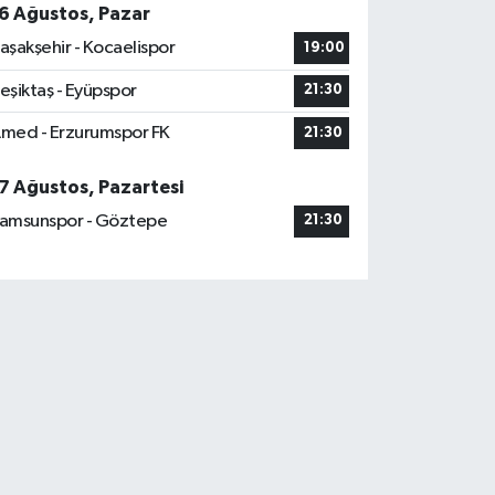
6 Ağustos, Pazar
aşakşehir - Kocaelispor
19:00
eşiktaş - Eyüpspor
21:30
med - Erzurumspor FK
21:30
7 Ağustos, Pazartesi
amsunspor - Göztepe
21:30