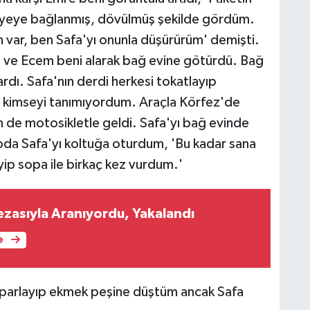
alyeye bağlanmış, dövülmüş şekilde gördüm.
 var, ben Safa'yı onunla düşürürüm' demişti.
sin ve Ecem beni alarak bağ evine götürdü. Bağ
rdı. Safa'nın derdi herkesi tokatlayıp
 kimseyi tanımıyordum. Araçla Körfez'de
de motosikletle geldi. Safa'yı bağ evinde
da Safa'yı koltuğa oturdum, 'Bu kadar sana
yip sopa ile birkaç kez vurdum.'
ezasıyla Aranıyordu, Yakalandı
e
oparlayıp ekmek peşine düştüm ancak Safa