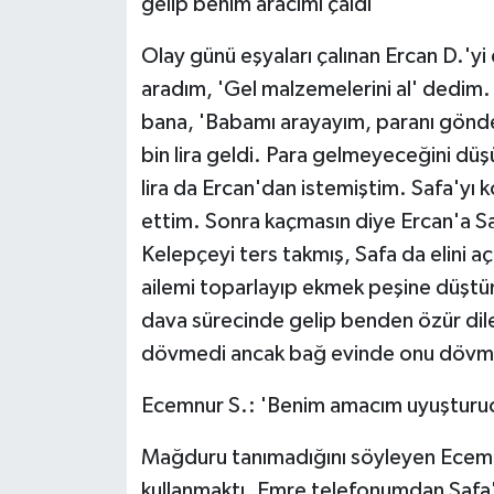
gelip benim aracımı çaldı'
Olay günü eşyaları çalınan Ercan D.'yi 
aradım, 'Gel malzemelerini al' dedim. B
bana, 'Babamı arayayım, paranı gönder
bin lira geldi. Para gelmeyeceğini dü
lira da Ercan'dan istemiştim. Safa'yı
ettim. Sonra kaçmasın diye Ercan'a Sa
Kelepçeyi ters takmış, Safa da elini 
ailemi toparlayıp ekmek peşine düştüm
dava sürecinde gelip benden özür dil
dövmedi ancak bağ evinde onu dövmüşl
Ecemnur S.: 'Benim amacım uyuşturuc
Mağduru tanımadığını söyleyen Ecemn
kullanmaktı. Emre telefonumdan Safa'y