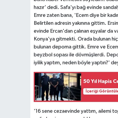
hazır' dedi. Safa'yı bağ evinde sand
Emre zaten bana, 'Ecem diye bir kadın
Belirtilen adresin yakınına gittim. Er
evinde Ercan'dan çalınan eşyalar da va
Konya'ya gitmekti. Orada bulunan hiç
bulunan depoma gittik. Emre ve Ecem 
beyzbol sopası ile dövmüşlerdi. Depo
iyilik yaptım, neden böyle yaptın?' de
50 Yıl Hapis C
İçeriği Görüntül
'16 sene cezaevinde yattım, ailemi t