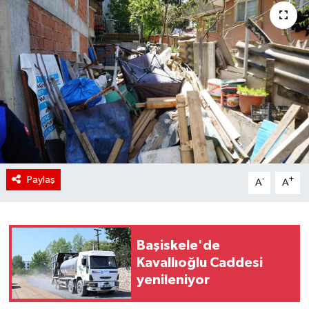
Paylaş
-
+
A
A
Başiskele'de
Kavallıoğlu Caddesi
yenileniyor