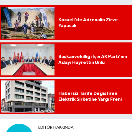
Kocaeli’de Adrenalin Zirve
Yapacak
Başkanvekilliği İçin AK Parti’nin
Adayı Hayrettin Ünlü
Habersiz Tarife Değiştiren
Elektrik Şirketine Yargı Freni
EDITÖR HAKKINDA