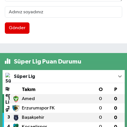
Gönder
Süper Lig Puan Durumu
Süper Lig
#
Takım
O
P
1
Amed
0
0
2
Erzurumspor FK
0
0
3
Başakşehir
0
0
4
Kocaelispor
0
0