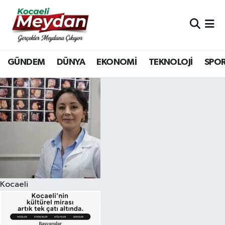
Nöbetçi Eczaneler
GÜNDEM
DÜNYA
EKONOMİ
TEKNOLOJİ
SPO
Hava Durumu
Trafik Durumu
Süper Lig Puan Durumu ve Fikstür
Tüm Manşetler
Son Dakika Haberleri
Kocaeli
Haber Arşivi