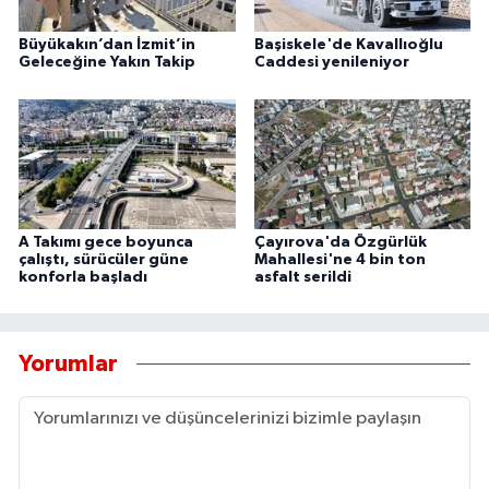
Büyükakın’dan İzmit’in
Başiskele'de Kavallıoğlu
Geleceğine Yakın Takip
Caddesi yenileniyor
A Takımı gece boyunca
Çayırova'da Özgürlük
çalıştı, sürücüler güne
Mahallesi'ne 4 bin ton
konforla başladı
asfalt serildi
Yorumlar