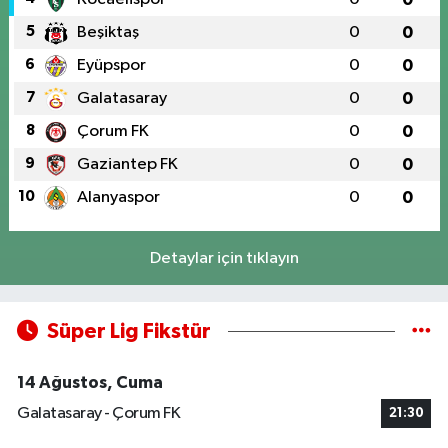
5
Beşiktaş
0
0
6
Eyüpspor
0
0
7
Galatasaray
0
0
8
Çorum FK
0
0
9
Gaziantep FK
0
0
10
Alanyaspor
0
0
Detaylar için tıklayın
Süper Lig Fikstür
14 Ağustos, Cuma
Galatasaray - Çorum FK
21:30