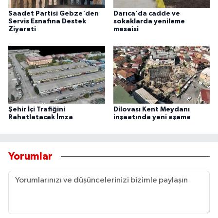
Saadet Partisi Gebze'den
Darıca'da cadde ve
Servis Esnafına Destek
sokaklarda yenileme
Ziyareti
mesaisi
Şehir İçi Trafiğini
Dilovası Kent Meydanı
Rahatlatacak İmza
inşaatında yeni aşama
Yorumlar