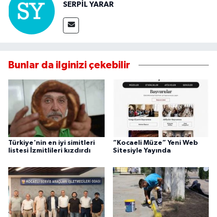
SERPİL YARAR
Bunlar da ilginizi çekebilir
Türkiye'nin en iyi simitleri
“Kocaeli Müze” Yeni Web
listesi İzmitlileri kızdırdı
Sitesiyle Yayında