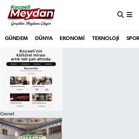
Nöbetçi Eczaneler
GÜNDEM
DÜNYA
EKONOMİ
TEKNOLOJİ
SPO
Hava Durumu
Trafik Durumu
Süper Lig Puan Durumu ve Fikstür
Tüm Manşetler
Son Dakika Haberleri
Genel
Haber Arşivi