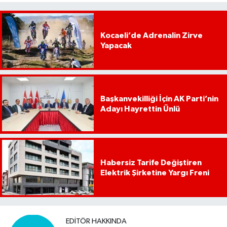
Kocaeli’de Adrenalin Zirve
Yapacak
Başkanvekilliği İçin AK Parti’nin
Adayı Hayrettin Ünlü
Habersiz Tarife Değiştiren
Elektrik Şirketine Yargı Freni
EDITÖR HAKKINDA