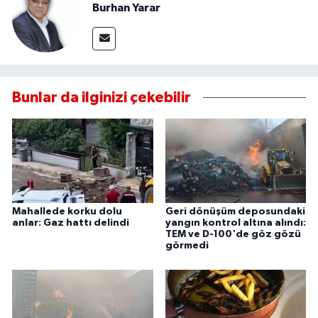
Burhan Yarar
Bunlar da ilginizi çekebilir
Mahallede korku dolu
Geri dönüşüm deposundaki
anlar: Gaz hattı delindi
yangın kontrol altına alındı:
TEM ve D-100'de göz gözü
görmedi