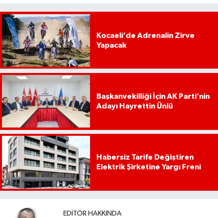
Kocaeli’de Adrenalin Zirve
Yapacak
Başkanvekilliği İçin AK Parti’nin
Adayı Hayrettin Ünlü
Habersiz Tarife Değiştiren
Elektrik Şirketine Yargı Freni
EDITÖR HAKKINDA