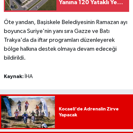
Yanına 120 Yataklı Yeni
Tesis
Öte yandan, Başiskele Belediyesinin Ramazan ayı
boyunca Suriye'nin yanı sıra Gazze ve Batı
Trakya'da da iftar programları düzenleyerek
bölge halkına destek olmaya devam edeceği
bildirildi.
Kaynak:
İHA
Kocaeli’de Adrenalin Zirve
Yapacak