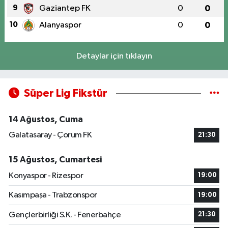
9
Gaziantep FK
0
0
10
Alanyaspor
0
0
Detaylar için tıklayın
Süper Lig Fikstür
14 Ağustos, Cuma
Galatasaray - Çorum FK
21:30
15 Ağustos, Cumartesi
Konyaspor - Rizespor
19:00
Kasımpaşa - Trabzonspor
19:00
Gençlerbirliği S.K. - Fenerbahçe
21:30