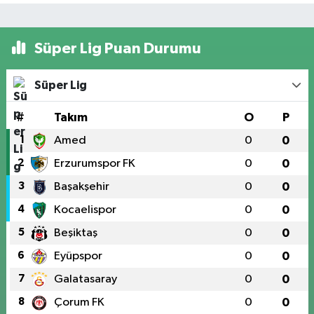
Süper Lig Puan Durumu
Süper Lig
#
Takım
O
P
1
Amed
0
0
2
Erzurumspor FK
0
0
3
Başakşehir
0
0
4
Kocaelispor
0
0
5
Beşiktaş
0
0
6
Eyüpspor
0
0
7
Galatasaray
0
0
8
Çorum FK
0
0