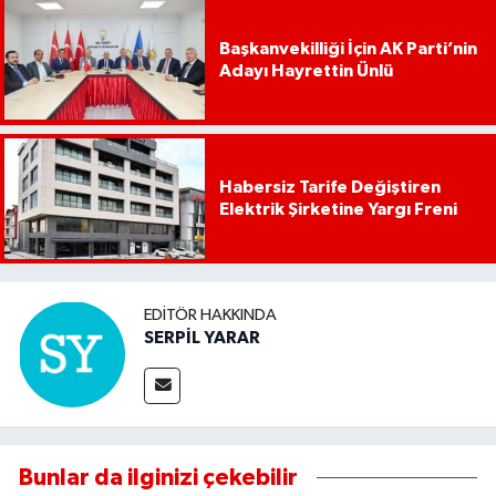
Başkanvekilliği İçin AK Parti’nin
Adayı Hayrettin Ünlü
Habersiz Tarife Değiştiren
Elektrik Şirketine Yargı Freni
EDITÖR HAKKINDA
SERPİL YARAR
Bunlar da ilginizi çekebilir