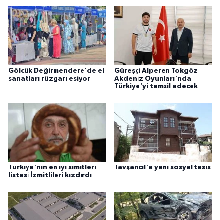
Gölcük Değirmendere'de el
Güreşçi Alperen Tokgöz
sanatları rüzgarı esiyor
Akdeniz Oyunları'nda
Türkiye'yi temsil edecek
Türkiye'nin en iyi simitleri
Tavşancıl'a yeni sosyal tesis
listesi İzmitlileri kızdırdı