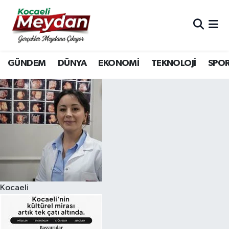
Nöbetçi Eczaneler
GÜNDEM
DÜNYA
EKONOMİ
TEKNOLOJİ
SPO
Hava Durumu
Trafik Durumu
Süper Lig Puan Durumu ve Fikstür
Tüm Manşetler
Son Dakika Haberleri
Kocaeli
Haber Arşivi