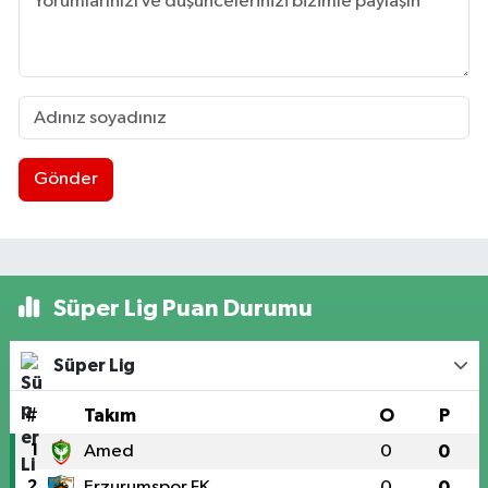
Gönder
Süper Lig Puan Durumu
Süper Lig
#
Takım
O
P
1
Amed
0
0
2
Erzurumspor FK
0
0