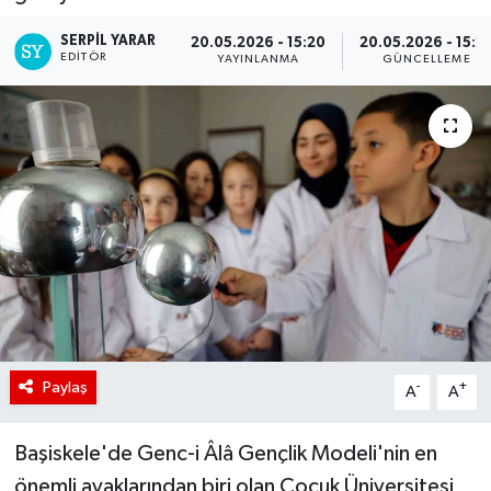
SERPİL YARAR
20.05.2026 - 15:20
20.05.2026 - 15:2
EDITÖR
YAYINLANMA
GÜNCELLEME
Paylaş
-
+
A
A
Başiskele'de Genc-i Âlâ Gençlik Modeli'nin en
önemli ayaklarından biri olan Çocuk Üniversitesi