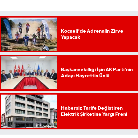
Kocaeli’de Adrenalin Zirve
Yapacak
Başkanvekilliği İçin AK Parti’nin
Adayı Hayrettin Ünlü
Habersiz Tarife Değiştiren
Elektrik Şirketine Yargı Freni