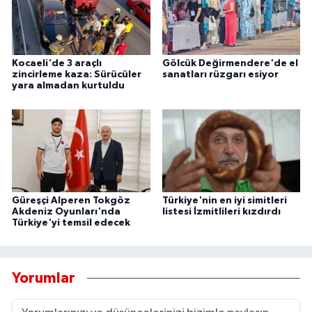
Kocaeli'de 3 araçlı
Gölcük Değirmendere'de el
zincirleme kaza: Sürücüler
sanatları rüzgarı esiyor
yara almadan kurtuldu
Güreşçi Alperen Tokgöz
Türkiye'nin en iyi simitleri
Akdeniz Oyunları'nda
listesi İzmitlileri kızdırdı
Türkiye'yi temsil edecek
Yorumlar