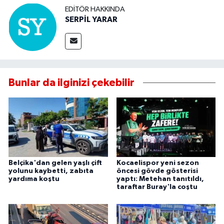
EDITÖR HAKKINDA
SERPİL YARAR
Bunlar da ilginizi çekebilir
Belçika'dan gelen yaşlı çift
Kocaelispor yeni sezon
yolunu kaybetti, zabıta
öncesi gövde gösterisi
yardıma koştu
yaptı: Metehan tanıtıldı,
taraftar Buray'la coştu