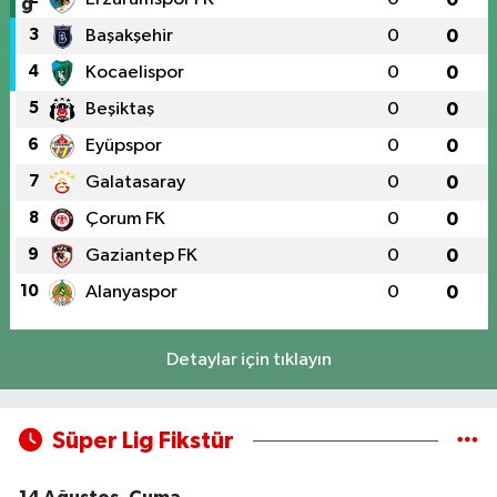
3
Başakşehir
0
0
4
Kocaelispor
0
0
5
Beşiktaş
0
0
6
Eyüpspor
0
0
7
Galatasaray
0
0
8
Çorum FK
0
0
9
Gaziantep FK
0
0
10
Alanyaspor
0
0
Detaylar için tıklayın
Süper Lig Fikstür