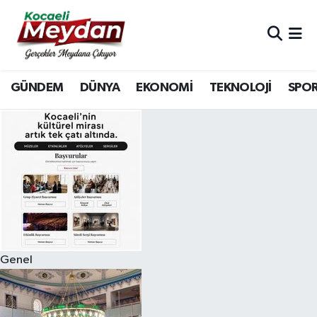
Nöbetçi Eczaneler
GÜNDEM
DÜNYA
EKONOMİ
TEKNOLOJİ
SPO
Hava Durumu
Trafik Durumu
Süper Lig Puan Durumu ve Fikstür
Tüm Manşetler
Son Dakika Haberleri
Genel
Haber Arşivi