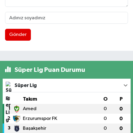
Gönder
Süper Lig Puan Durumu
Süper Lig
#
Takım
O
P
1
Amed
0
0
2
Erzurumspor FK
0
0
3
Başakşehir
0
0