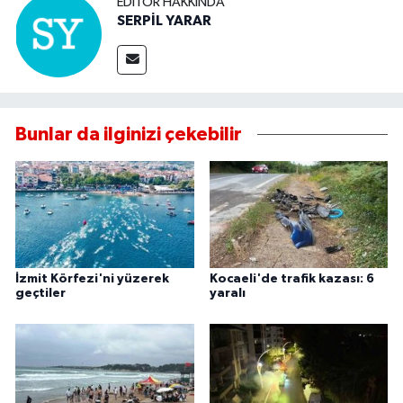
EDITÖR HAKKINDA
SERPİL YARAR
Bunlar da ilginizi çekebilir
İzmit Körfezi'ni yüzerek
Kocaeli'de trafik kazası: 6
geçtiler
yaralı