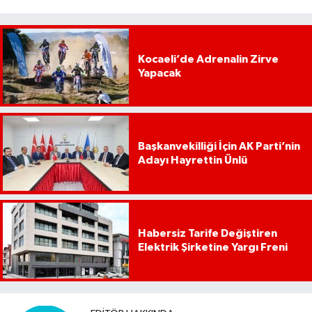
Kocaeli’de Adrenalin Zirve
Yapacak
Başkanvekilliği İçin AK Parti’nin
Adayı Hayrettin Ünlü
Habersiz Tarife Değiştiren
Elektrik Şirketine Yargı Freni