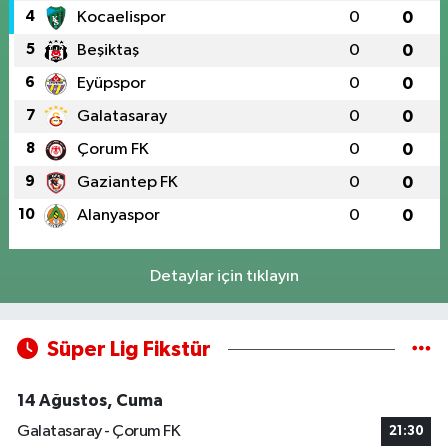
4
Kocaelispor
0
0
5
Beşiktaş
0
0
6
Eyüpspor
0
0
7
Galatasaray
0
0
8
Çorum FK
0
0
9
Gaziantep FK
0
0
10
Alanyaspor
0
0
Detaylar için tıklayın
Süper Lig Fikstür
14 Ağustos, Cuma
Galatasaray - Çorum FK
21:30