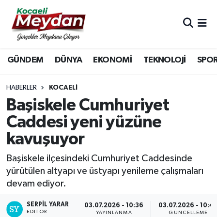
Nöbetçi Eczaneler
GÜNDEM
DÜNYA
EKONOMİ
TEKNOLOJİ
SPO
Hava Durumu
Trafik Durumu
HABERLER
KOCAELI
Başiskele Cumhuriyet
Süper Lig Puan Durumu ve Fikstür
Caddesi yeni yüzüne
kavuşuyor
Tüm Manşetler
Başiskele ilçesindeki Cumhuriyet Caddesinde
Son Dakika Haberleri
yürütülen altyapı ve üstyapı yenileme çalışmaları
devam ediyor.
Haber Arşivi
SERPİL YARAR
03.07.2026 - 10:36
03.07.2026 - 10:4
EDITÖR
YAYINLANMA
GÜNCELLEME