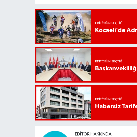
EDITÖRÜN SEÇTIĞI
Kocaeli’de Adr
EDITÖRÜN SEÇTIĞI
Başkanvekilliği
EDITÖRÜN SEÇTIĞI
Habersiz Tarife
EDITÖR HAKKINDA