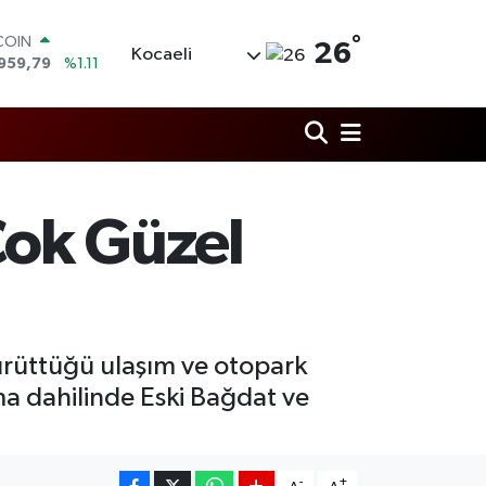
COIN
°
959,79
%1.11
26
Kocaeli
LAR
7436
%0.18
RO
2510
%0.32
RLİN
4811
%0.38
M ALTIN
60.55
%0.03
Çok Güzel
T100
779
%-14
yürüttüğü ulaşım ve otopark
ma dahilinde Eski Bağdat ve
-
+