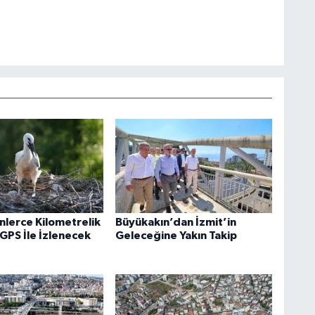
inlerce Kilometrelik
Büyükakın’dan İzmit’in
GPS İle İzlenecek
Geleceğine Yakın Takip