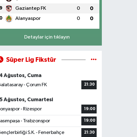
9
Gaziantep FK
0
0
0
Alanyaspor
0
0
Detaylar için tıklayın
Süper Lig Fikstür
4 Ağustos, Cuma
alatasaray - Çorum FK
21:30
5 Ağustos, Cumartesi
onyaspor - Rizespor
19:00
asımpaşa - Trabzonspor
19:00
ençlerbirliği S.K. - Fenerbahçe
21:30