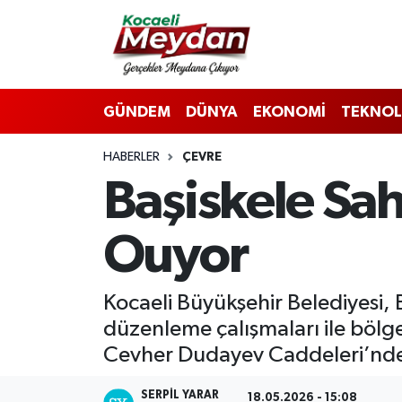
Nöbetçi Eczaneler
GÜNDEM
DÜNYA
EKONOMİ
TEKNOL
Hava Durumu
HABERLER
ÇEVRE
Trafik Durumu
Başiskele Sah
Süper Lig Puan Durumu ve Fikstür
Ouyor
Tüm Manşetler
Son Dakika Haberleri
Kocaeli Büyükşehir Belediyesi, 
düzenleme çalışmaları ile bölge
Haber Arşivi
Cevher Dudayev Caddeleri’nde a
SERPİL YARAR
18.05.2026 - 15:08