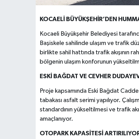
KOCAELİ BÜYÜKŞEHİR’DEN HUMMA
Kocaeli Büyükşehir Belediyesi tarafın
Başiskele sahilinde ulaşım ve trafik dü
birlikte sahil hattında trafik akışının r
bölgenin ulaşım konforunun yükseltilm
ESKİ BAĞDAT VE CEVHER DUDAYEV
Proje kapsamında Eski Bağdat Cadde
tabakası asfalt serimi yapılıyor. Çalı
standardının yükseltilmesi ve trafik ak
amaçlanıyor.
OTOPARK KAPASİTESİ ARTIRILIYO