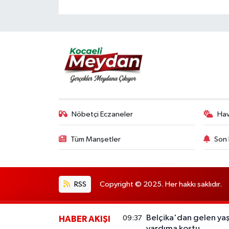
Nöbetçi Eczaneler
Ha
Tüm Manşetler
Son 
RSS
Copyright © 2025. Her hakkı saklıdır.
Belçika'dan gelen yaşl
09:37
HABER AKIŞI
yardıma koştu