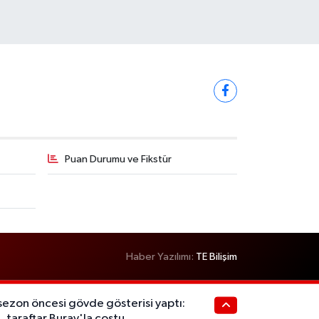
Puan Durumu ve Fikstür
Haber Yazılımı:
TE Bilişim
sezon öncesi gövde gösterisi yaptı:
, taraftar Buray'la coştu