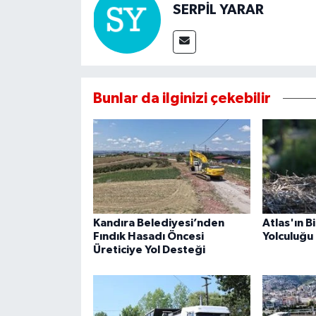
SERPİL YARAR
Bunlar da ilginizi çekebilir
Kandıra Belediyesi’nden
Atlas'ın B
Fındık Hasadı Öncesi
Yolculuğu 
Üreticiye Yol Desteği