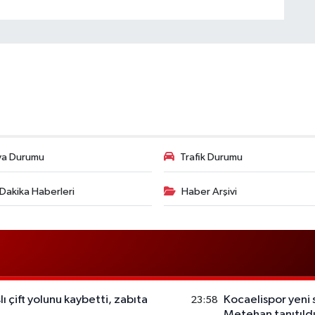
va Durumu
Trafik Durumu
Dakika Haberleri
Haber Arşivi
ı çift yolunu kaybetti, zabıta
Kocaelispor yeni 
23:58
Metehan tanıtıldı