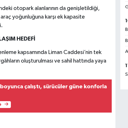
G
deki otopark alanlarının da genişletildiği,
an araç yoğunluğuna karşı ek kapasite
1
i.
B
LAŞIM HEDEFİ
B
A
nleme kapsamında Liman Caddesi’nin tek
rgâhların oluşturulması ve sahil hattında yaya
1
S
boyunca çalıştı, sürücüler güne konforla
e