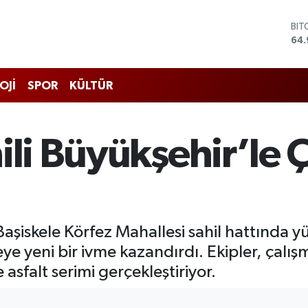
BIT
64.
DO
47,
EU
55,
OJİ
SPOR
KÜLTÜR
STE
64,
GRA
66
ili Büyükşehir’le 
BİS
13.
Başiskele Körfez Mahallesi sahil hattında 
ye yeni bir ivme kazandırdı. Ekipler, çalış
sfalt serimi gerçekleştiriyor.