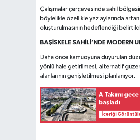
Çalışmalar çerçevesinde sahil bölgesin
böylelikle özellikle yaz aylarında art
oluşturulmasının hedeflendiği belirtild
BAŞİSKELE SAHİLİ’NDE MODERN U
Daha önce kamuoyuna duyurulan düze
yönlü hale getirilmesi, alternatif güze
alanlarının genişletilmesi planlanıyor.
A Takımı gece 
başladı
İçeriği Görüntül