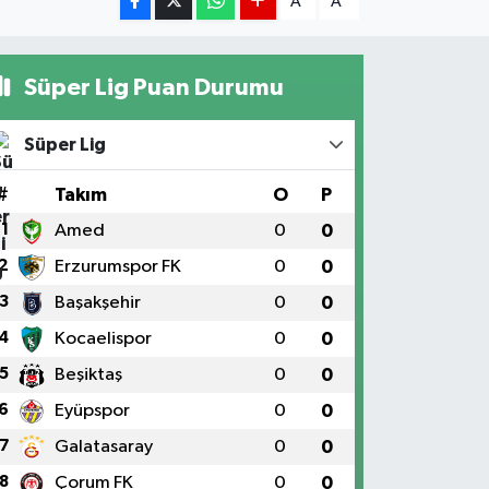
A
A
Süper Lig Puan Durumu
Süper Lig
#
Takım
O
P
1
Amed
0
0
2
Erzurumspor FK
0
0
3
Başakşehir
0
0
4
Kocaelispor
0
0
5
Beşiktaş
0
0
6
Eyüpspor
0
0
7
Galatasaray
0
0
8
Çorum FK
0
0