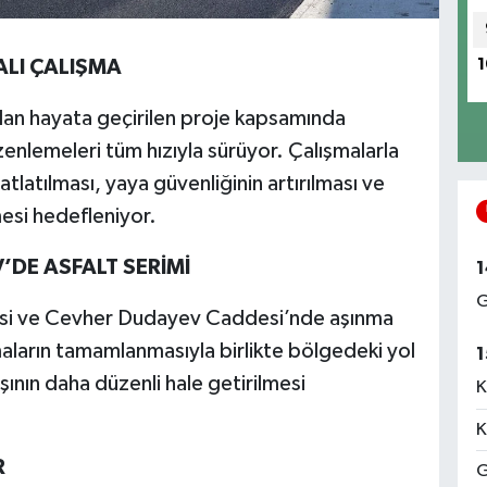
LI ÇALIŞMA
1
dan hayata geçirilen proje kapsamında
zenlemeleri tüm hızıyla sürüyor. Çalışmalarla
ahatlatılması, yaya güvenliğinin artırılması ve
esi hedefleniyor.
’DE ASFALT SERİMİ
1
G
si ve Cevher Dudayev Caddesi’nde aşınma
şmaların tamamlanmasıyla birlikte bölgedeki yol
1
ışının daha düzenli hale getirilmesi
K
K
R
G