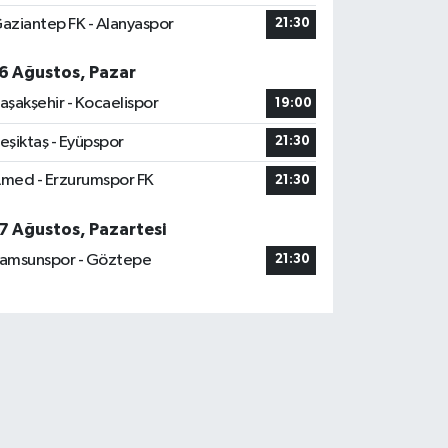
aziantep FK - Alanyaspor
21:30
6 Ağustos, Pazar
aşakşehir - Kocaelispor
19:00
eşiktaş - Eyüpspor
21:30
med - Erzurumspor FK
21:30
7 Ağustos, Pazartesi
amsunspor - Göztepe
21:30