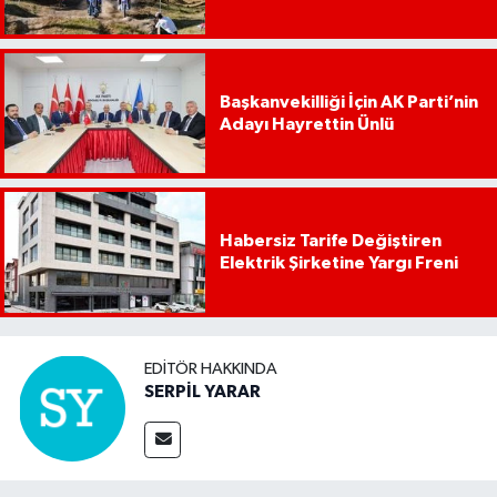
Başkanvekilliği İçin AK Parti’nin
Adayı Hayrettin Ünlü
Habersiz Tarife Değiştiren
Elektrik Şirketine Yargı Freni
EDITÖR HAKKINDA
SERPİL YARAR