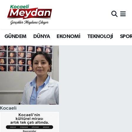
Nöbetçi Eczaneler
GÜNDEM
DÜNYA
EKONOMİ
TEKNOLOJİ
SPO
Hava Durumu
Trafik Durumu
Süper Lig Puan Durumu ve Fikstür
Tüm Manşetler
Son Dakika Haberleri
Kocaeli
Haber Arşivi