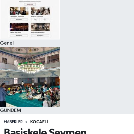
Genel
GÜNDEM
HABERLER
KOCAELI
Başiskele Seymen