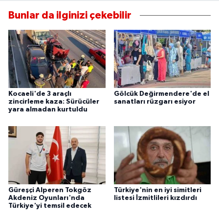
Bunlar da ilginizi çekebilir
Kocaeli'de 3 araçlı
Gölcük Değirmendere'de el
zincirleme kaza: Sürücüler
sanatları rüzgarı esiyor
yara almadan kurtuldu
Güreşçi Alperen Tokgöz
Türkiye'nin en iyi simitleri
Akdeniz Oyunları'nda
listesi İzmitlileri kızdırdı
Türkiye'yi temsil edecek