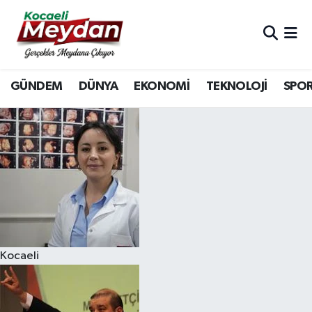
Nöbetçi Eczaneler
GÜNDEM
DÜNYA
EKONOMİ
TEKNOLOJİ
SPO
Hava Durumu
Trafik Durumu
Süper Lig Puan Durumu ve Fikstür
Tüm Manşetler
Son Dakika Haberleri
Kocaeli
Haber Arşivi