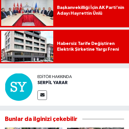
Başkanvekilliği İçin AK Parti’nin
Adayı Hayrettin Ünlü
Habersiz Tarife Değiştiren
Elektrik Şirketine Yargı Freni
EDITÖR HAKKINDA
SERPİL YARAR
Bunlar da ilginizi çekebilir