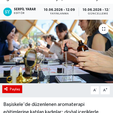
SERPİL YARAR
10.06.2026 - 12:09
10.06.2026 - 12:1
EDITÖR
YAYINLANMA
GÜNCELLEME
Paylaş
-
+
A
A
Başiskele'de düzenlenen aromaterapi
eğitimlerine katılan kadınlar; doğal içeriklerle