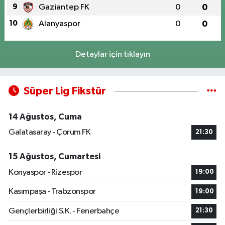
9
Gaziantep FK
0
0
10
Alanyaspor
0
0
Detaylar için tıklayın
Süper Lig Fikstür
14 Ağustos, Cuma
Galatasaray - Çorum FK
21:30
15 Ağustos, Cumartesi
Konyaspor - Rizespor
19:00
Kasımpaşa - Trabzonspor
19:00
Gençlerbirliği S.K. - Fenerbahçe
21:30