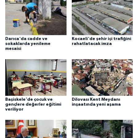
Darıca'da cadde ve
Kocaeli'de şehir içi trafiğini
sokaklarda yenileme
rahatlatacak imza
mesaisi
Başiskele'de çocuk ve
Dilovası Kent Meydanı
gençlere değerler eğitimi
inşaatında yeni aşama
veriliyor