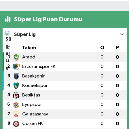
Süper Lig Puan Durumu
Süper Lig
#
Takım
O
P
1
Amed
0
0
2
Erzurumspor FK
0
0
3
Başakşehir
0
0
4
Kocaelispor
0
0
5
Beşiktaş
0
0
6
Eyüpspor
0
0
7
Galatasaray
0
0
8
Çorum FK
0
0