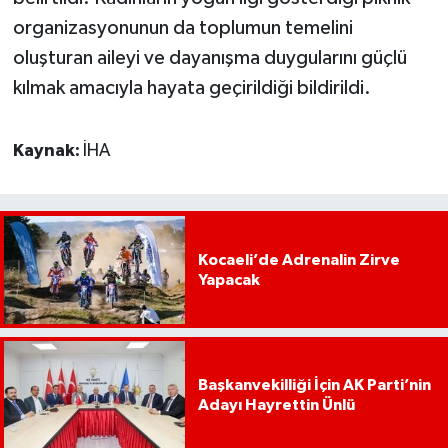
organizasyonunun da toplumun temelini
oluşturan aileyi ve dayanışma duygularını güçlü
kılmak amacıyla hayata geçirildiği bildirildi.
Kaynak:
İHA
Kocaeli’de Adrenalin Zirve
Yapacak
Başkanvekilliği İçin AK Parti’nin
Adayı Hayrettin Ünlü