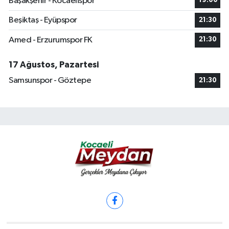
Başakşehir - Kocaelispor
19:00
Beşiktaş - Eyüpspor
21:30
Amed - Erzurumspor FK
21:30
17 Ağustos, Pazartesi
Samsunspor - Göztepe
21:30