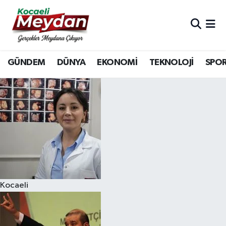
Nöbetçi Eczaneler
GÜNDEM
DÜNYA
EKONOMİ
TEKNOLOJİ
SPO
Hava Durumu
Trafik Durumu
Süper Lig Puan Durumu ve Fikstür
Tüm Manşetler
Son Dakika Haberleri
Kocaeli
Haber Arşivi