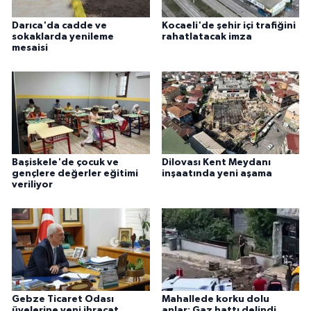
Darıca'da cadde ve
Kocaeli'de şehir içi trafiğini
sokaklarda yenileme
rahatlatacak imza
mesaisi
Başiskele'de çocuk ve
Dilovası Kent Meydanı
gençlere değerler eğitimi
inşaatında yeni aşama
veriliyor
Gebze Ticaret Odası
Mahallede korku dolu
üyelerine yeni ihracat
anlar: Gaz hattı delindi