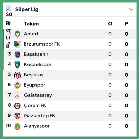
Süper Lig
#
Takım
O
P
1
Amed
0
0
2
Erzurumspor FK
0
0
3
Başakşehir
0
0
4
Kocaelispor
0
0
5
Beşiktaş
0
0
6
Eyüpspor
0
0
7
Galatasaray
0
0
8
Çorum FK
0
0
9
Gaziantep FK
0
0
10
Alanyaspor
0
0