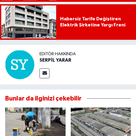
Habersiz Tarife Değiştiren
Elektrik Şirketine Yargı Freni
EDITÖR HAKKINDA
SERPİL YARAR
Bunlar da ilginizi çekebilir