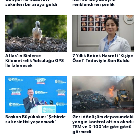
sakinleri bir araya geldi
renklendiren şenlik
Atlas'ın Binlerce
7 Yıllık Bebek Hasreti 'Kişiye
Kilometrelik Yolculuğu GPS
Özel' Tedaviyle Son Buldu
İle İzlenecek
Başkan Büyükakın: 'Şehirde
Geri dönüşüm deposundaki
su kesintisi yaşanmadı'
yangın kontrol altına alındı:
TEM ve D-100'de göz gözü
görmedi