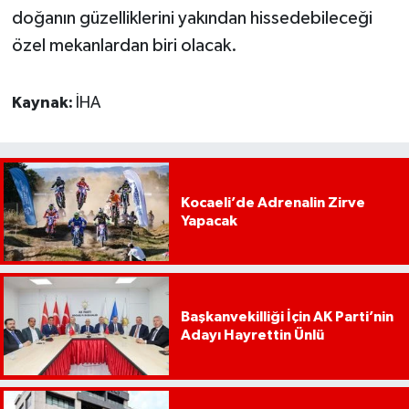
doğanın güzelliklerini yakından hissedebileceği
özel mekanlardan biri olacak.
Kaynak:
İHA
Kocaeli’de Adrenalin Zirve
Yapacak
Başkanvekilliği İçin AK Parti’nin
Adayı Hayrettin Ünlü