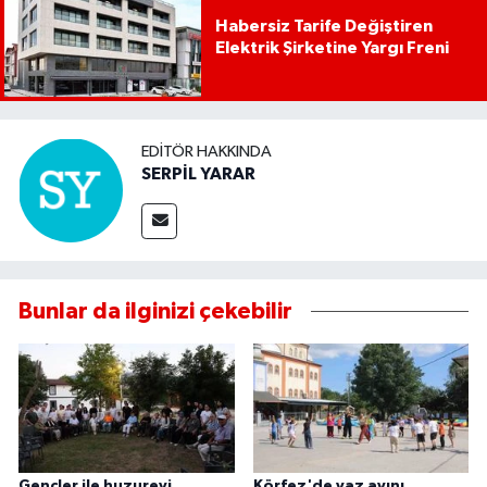
Habersiz Tarife Değiştiren
Elektrik Şirketine Yargı Freni
EDITÖR HAKKINDA
SERPİL YARAR
Bunlar da ilginizi çekebilir
Gençler ile huzurevi
Körfez'de yaz ayını