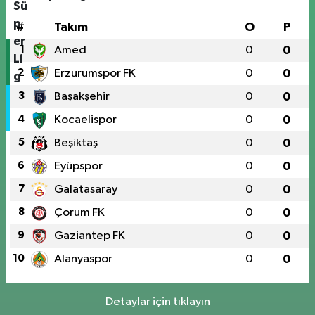
#
Takım
O
P
1
Amed
0
0
2
Erzurumspor FK
0
0
3
Başakşehir
0
0
4
Kocaelispor
0
0
5
Beşiktaş
0
0
6
Eyüpspor
0
0
7
Galatasaray
0
0
8
Çorum FK
0
0
9
Gaziantep FK
0
0
10
Alanyaspor
0
0
Detaylar için tıklayın