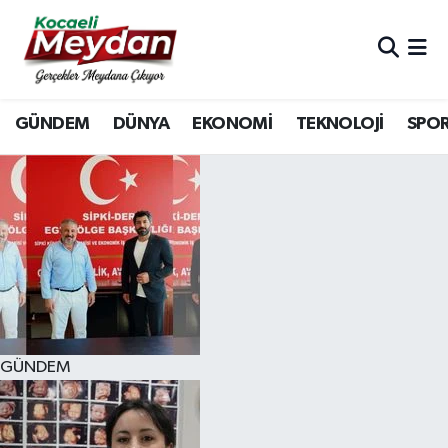
Nöbetçi Eczaneler
GÜNDEM
DÜNYA
EKONOMİ
TEKNOLOJİ
SPO
Hava Durumu
Trafik Durumu
Süper Lig Puan Durumu ve Fikstür
Tüm Manşetler
Son Dakika Haberleri
GÜNDEM
Haber Arşivi