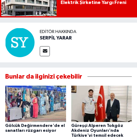
Elektrik Şirketine Yargı Freni
EDITÖR HAKKINDA
SERPİL YARAR
Bunlar da ilginizi çekebilir
Gölcük Değirmendere'de el
Güreşçi Alperen Tokgöz
sanatları rüzgarı esiyor
Akdeniz Oyunları'nda
Türkiye'yi temsil edecek