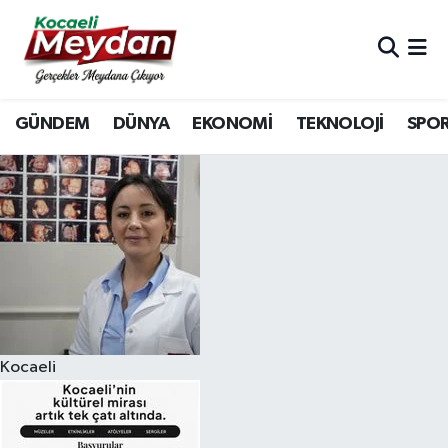
Nöbetçi Eczaneler
GÜNDEM
DÜNYA
EKONOMİ
TEKNOLOJİ
SPO
Hava Durumu
Trafik Durumu
Süper Lig Puan Durumu ve Fikstür
Tüm Manşetler
Son Dakika Haberleri
Kocaeli
Haber Arşivi