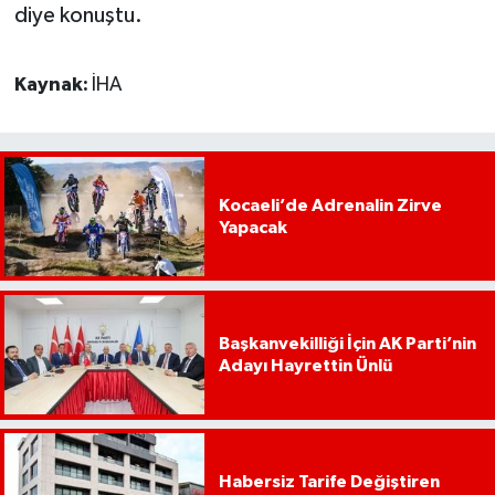
diye konuştu.
Kaynak:
İHA
Kocaeli’de Adrenalin Zirve
Yapacak
Başkanvekilliği İçin AK Parti’nin
Adayı Hayrettin Ünlü
Habersiz Tarife Değiştiren