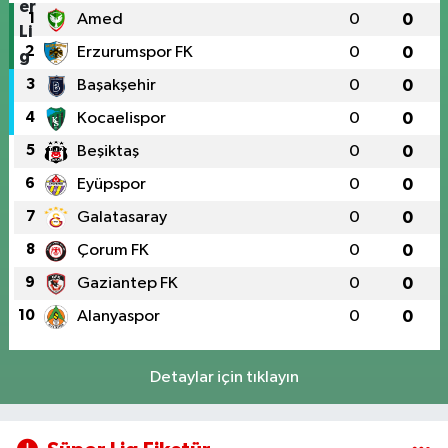
1
Amed
0
0
2
Erzurumspor FK
0
0
3
Başakşehir
0
0
4
Kocaelispor
0
0
5
Beşiktaş
0
0
6
Eyüpspor
0
0
7
Galatasaray
0
0
8
Çorum FK
0
0
9
Gaziantep FK
0
0
10
Alanyaspor
0
0
Detaylar için tıklayın