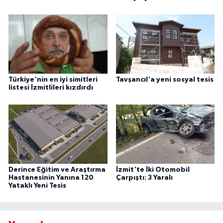
Türkiye'nin en iyi simitleri
Tavşancıl'a yeni sosyal tesis
listesi İzmitlileri kızdırdı
Derince Eğitim ve Araştırma
İzmit'te İki Otomobil
Hastanesinin Yanına 120
Çarpıştı: 3 Yaralı
Yataklı Yeni Tesis