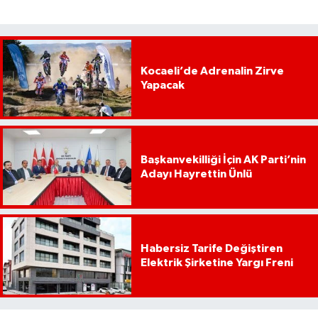
Kocaeli’de Adrenalin Zirve
Yapacak
Başkanvekilliği İçin AK Parti’nin
Adayı Hayrettin Ünlü
Habersiz Tarife Değiştiren
Elektrik Şirketine Yargı Freni