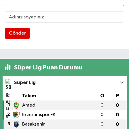
Gönder
Süper Lig Puan Durumu
Süper Lig
#
Takım
O
P
1
Amed
0
0
2
Erzurumspor FK
0
0
3
Başakşehir
0
0