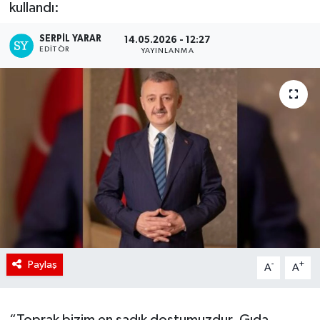
kullandı:
SERPİL YARAR
14.05.2026 - 12:27
EDITÖR
YAYINLANMA
Paylaş
-
+
A
A
“Toprak bizim en sadık dostumuzdur. Gıda