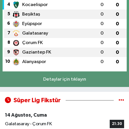
4
Kocaelispor
0
0
5
Beşiktaş
0
0
6
Eyüpspor
0
0
7
Galatasaray
0
0
8
Çorum FK
0
0
9
Gaziantep FK
0
0
10
Alanyaspor
0
0
Detaylar için tıklayın
Süper Lig Fikstür
14 Ağustos, Cuma
Galatasaray - Çorum FK
21:30