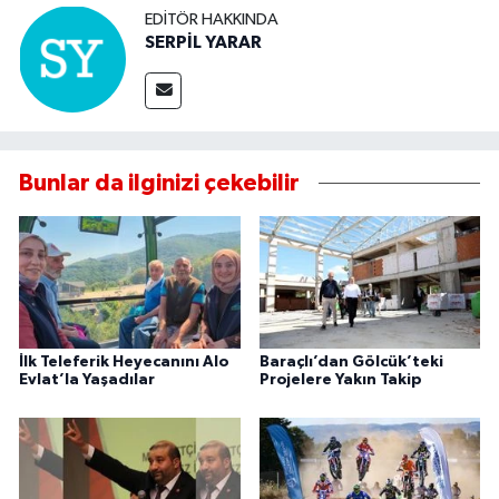
EDITÖR HAKKINDA
SERPİL YARAR
Bunlar da ilginizi çekebilir
İlk Teleferik Heyecanını Alo
Baraçlı’dan Gölcük’teki
Evlat’la Yaşadılar
Projelere Yakın Takip