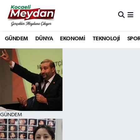
Nöbetçi Eczaneler
GÜNDEM
DÜNYA
EKONOMİ
TEKNOLOJİ
SPO
Hava Durumu
Trafik Durumu
Süper Lig Puan Durumu ve Fikstür
Tüm Manşetler
Son Dakika Haberleri
GÜNDEM
Haber Arşivi