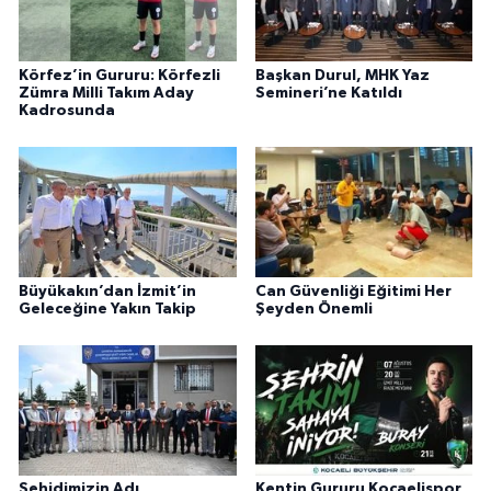
Körfez’in Gururu: Körfezli
Başkan Durul, MHK Yaz
Zümra Milli Takım Aday
Semineri’ne Katıldı
Kadrosunda
Büyükakın’dan İzmit’in
Can Güvenliği Eğitimi Her
Geleceğine Yakın Takip
Şeyden Önemli
Şehidimizin Adı
Kentin Gururu Kocaelispor