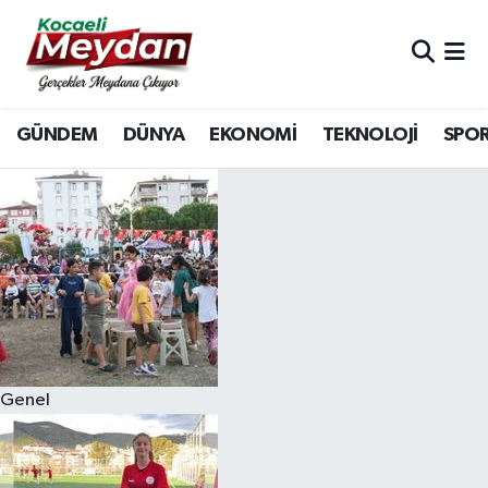
Nöbetçi Eczaneler
GÜNDEM
DÜNYA
EKONOMİ
TEKNOLOJİ
SPO
Hava Durumu
Trafik Durumu
Süper Lig Puan Durumu ve Fikstür
Tüm Manşetler
Son Dakika Haberleri
Genel
Haber Arşivi