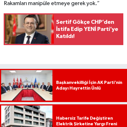
Rakamları manipüle etmeye gerek yok.”
Sertif Gökçe CHP’den
İstifa Edip YENİ Parti’ye
Katıldı!
Başkanvekilliği İçin AK Parti’nin
Adayı Hayrettin Ünlü
Habersiz Tarife Değiştiren
Elektrik Şirketine Yargı Freni