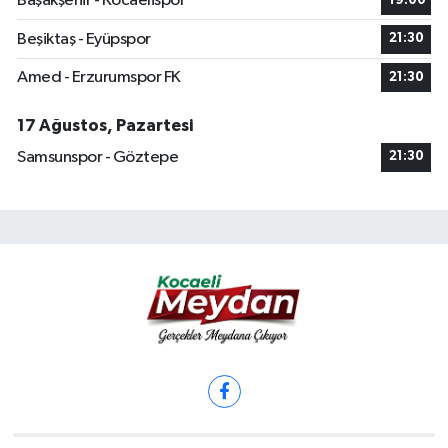
Başakşehir - Kocaelispor
19:00
Beşiktaş - Eyüpspor
21:30
Amed - Erzurumspor FK
21:30
17 Ağustos, Pazartesi
Samsunspor - Göztepe
21:30