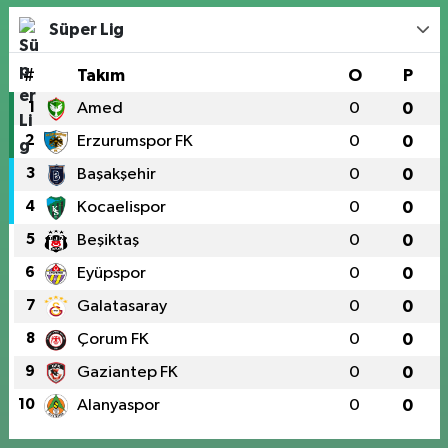
Süper Lig
#
Takım
O
P
1
Amed
0
0
2
Erzurumspor FK
0
0
3
Başakşehir
0
0
4
Kocaelispor
0
0
5
Beşiktaş
0
0
6
Eyüpspor
0
0
7
Galatasaray
0
0
8
Çorum FK
0
0
9
Gaziantep FK
0
0
10
Alanyaspor
0
0