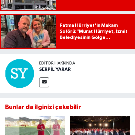
Fatma Hürriyet'in Makam
Şoförü:"Murat Hürriyet, İzmit
Belediyesinin Gölge
Başkanıdır"
EDITÖR HAKKINDA
SERPİL YARAR
Bunlar da ilginizi çekebilir