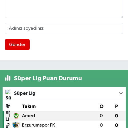
Gönder
Süper Lig Puan Durumu
Süper Lig
#
Takım
O
P
1
Amed
0
0
2
Erzurumspor FK
0
0