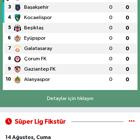
3
Başakşehir
0
0
4
Kocaelispor
0
0
5
Beşiktaş
0
0
6
Eyüpspor
0
0
7
Galatasaray
0
0
8
Çorum FK
0
0
9
Gaziantep FK
0
0
10
Alanyaspor
0
0
Detaylar için tıklayın
Süper Lig Fikstür
14 Ağustos, Cuma