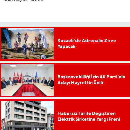
Kocaeli’de Adrenalin Zirve
Yapacak
Başkanvekilliği İçin AK Parti’nin
Adayı Hayrettin Ünlü
Habersiz Tarife Değiştiren
Elektrik Şirketine Yargı Freni