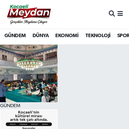
Nöbetçi Eczaneler
GÜNDEM
DÜNYA
EKONOMİ
TEKNOLOJİ
SPO
Hava Durumu
Trafik Durumu
Süper Lig Puan Durumu ve Fikstür
Tüm Manşetler
Son Dakika Haberleri
GÜNDEM
Haber Arşivi