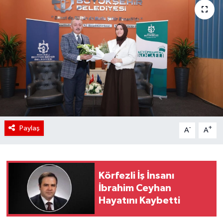
Paylaş
-
+
A
A
Körfezli İş İnsanı
İbrahim Ceyhan
Hayatını Kaybetti