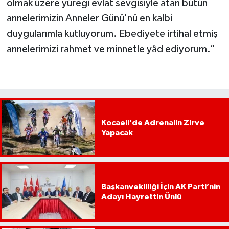
olmak üzere yüreği evlat sevgisiyle atan bütün
annelerimizin Anneler Günü'nü en kalbi
duygularımla kutluyorum. Ebediyete irtihal etmiş
annelerimizi rahmet ve minnetle yâd ediyorum.”
Kocaeli’de Adrenalin Zirve
Yapacak
Başkanvekilliği İçin AK Parti’nin
Adayı Hayrettin Ünlü