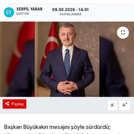
SERPİL YARAR
09.05.2026 - 14:01
EDITÖR
YAYINLANMA
Paylaş
-
+
A
A
Başkan Büyükakın mesajını şöyle sürdürdü;