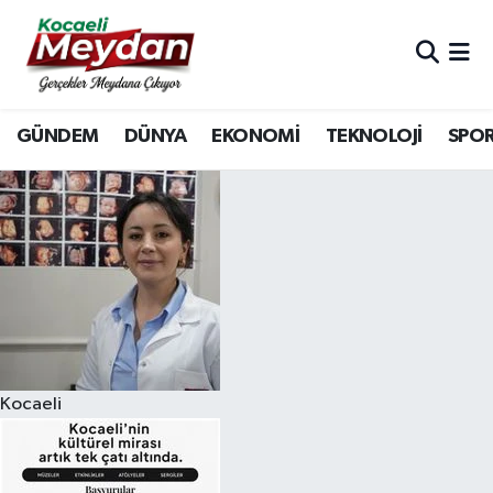
Nöbetçi Eczaneler
GÜNDEM
DÜNYA
EKONOMİ
TEKNOLOJİ
SPO
Hava Durumu
Trafik Durumu
Süper Lig Puan Durumu ve Fikstür
Tüm Manşetler
Son Dakika Haberleri
Kocaeli
Haber Arşivi