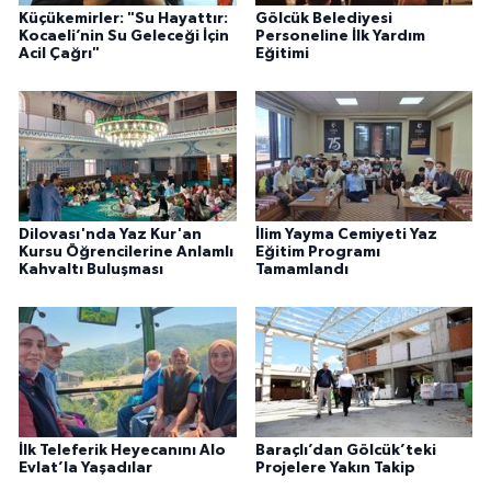
Küçükemirler: "Su Hayattır:
Gölcük Belediyesi
Kocaeli’nin Su Geleceği İçin
Personeline İlk Yardım
Acil Çağrı"
Eğitimi
Dilovası'nda Yaz Kur'an
İlim Yayma Cemiyeti Yaz
Kursu Öğrencilerine Anlamlı
Eğitim Programı
Kahvaltı Buluşması
Tamamlandı
İlk Teleferik Heyecanını Alo
Baraçlı’dan Gölcük’teki
Evlat’la Yaşadılar
Projelere Yakın Takip