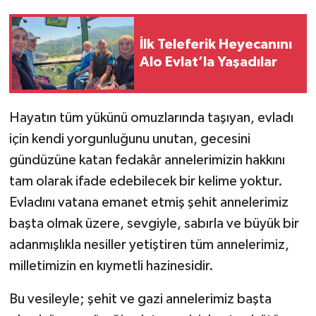
İlk Teleferik Heyecanını
Alo Evlat’la Yaşadılar
Hayatın tüm yükünü omuzlarında taşıyan, evladı
için kendi yorgunluğunu unutan, gecesini
gündüzüne katan fedakâr annelerimizin hakkını
tam olarak ifade edebilecek bir kelime yoktur.
Evladını vatana emanet etmiş şehit annelerimiz
başta olmak üzere, sevgiyle, sabırla ve büyük bir
adanmışlıkla nesiller yetiştiren tüm annelerimiz,
milletimizin en kıymetli hazinesidir.
Bu vesileyle; şehit ve gazi annelerimiz başta