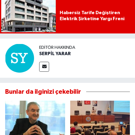
Habersiz Tarife Değiştiren
Elektrik Şirketine Yargı Freni
EDITÖR HAKKINDA
SERPİL YARAR
Bunlar da ilginizi çekebilir