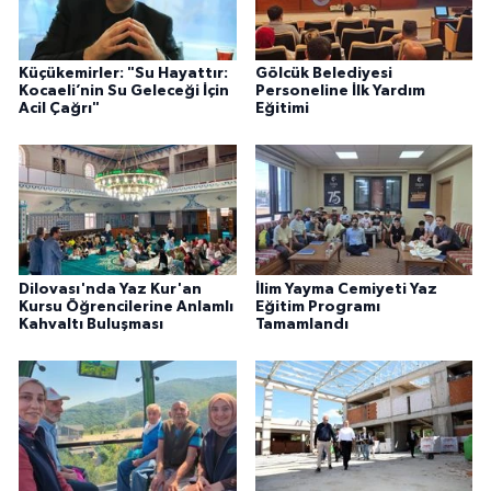
Küçükemirler: "Su Hayattır:
Gölcük Belediyesi
Kocaeli’nin Su Geleceği İçin
Personeline İlk Yardım
Acil Çağrı"
Eğitimi
Dilovası'nda Yaz Kur'an
İlim Yayma Cemiyeti Yaz
Kursu Öğrencilerine Anlamlı
Eğitim Programı
Kahvaltı Buluşması
Tamamlandı