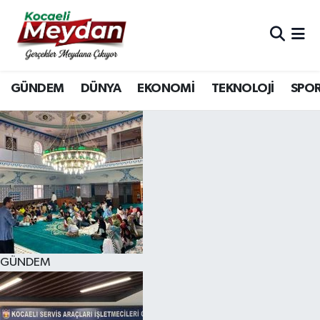
Nöbetçi Eczaneler
GÜNDEM
DÜNYA
EKONOMİ
TEKNOLOJİ
SPO
Hava Durumu
Trafik Durumu
Süper Lig Puan Durumu ve Fikstür
Tüm Manşetler
Son Dakika Haberleri
GÜNDEM
Haber Arşivi