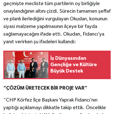
geçmişte mecliste tüm partilerin oy birliğiyle
onaylandığının altını çizdi. Sürecin tamamen şeffaf
ve planlı ilerlediğini vurgulayan Okudan, konunun
siyasi malzeme yapılmasının ilçeye bir fayda
sağlamayacağını ifade etti. Okudan, Fidancı’ya
yanıt verirken şu ifadeleri kullandı:
İş Dünyasından
Gençliğe ve Kültüre
Büyük Destek
“ÇÖZÜM ÜRETECEK BİR PROJE VAR”
“CHP Körfez İlçe Başkanı Yaprak Fidancı’nın
yaptığı açıklamayı dikkatle takip ettik. Öncelikle