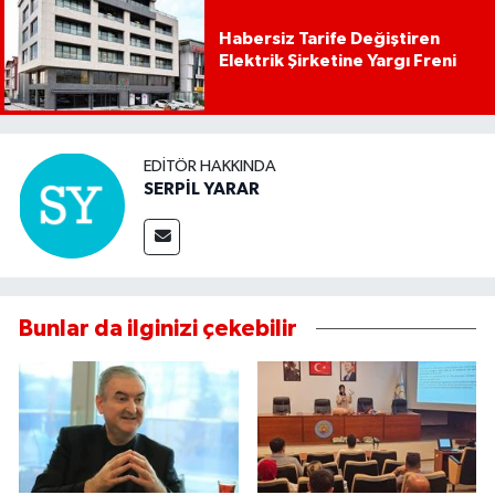
Habersiz Tarife Değiştiren
Elektrik Şirketine Yargı Freni
EDITÖR HAKKINDA
SERPİL YARAR
Bunlar da ilginizi çekebilir