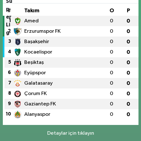
#
Takım
O
P
1
Amed
0
0
2
Erzurumspor FK
0
0
3
Başakşehir
0
0
4
Kocaelispor
0
0
5
Beşiktaş
0
0
6
Eyüpspor
0
0
7
Galatasaray
0
0
8
Çorum FK
0
0
9
Gaziantep FK
0
0
10
Alanyaspor
0
0
Detaylar için tıklayın