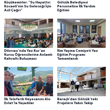
Küçükemirler: "Su Hayattır:
Gölcük Belediyesi
Kocaeli’nin Su Geleceği İçin
Personeline İlk Yardım
Acil Çağrı"
Eğitimi
Dilovası'nda Yaz Kur'an
İlim Yayma Cemiyeti Yaz
Kursu Öğrencilerine Anlamlı
Eğitim Programı
Kahvaltı Buluşması
Tamamlandı
İlk Teleferik Heyecanını Alo
Baraçlı’dan Gölcük’teki
Evlat’la Yaşadılar
Projelere Yakın Takip