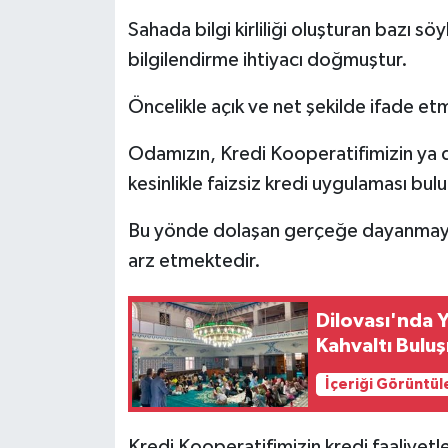
Sahada bilgi kirliliği oluşturan bazı s
bilgilendirme ihtiyacı doğmuştur.
Öncelikle açık ve net şekilde ifade etm
Odamızın, Kredi Kooperatifimizin ya 
kesinlikle faizsiz kredi uygulaması bu
Bu yönde dolaşan gerçeğe dayanmaya
arz etmektedir.
Dilovası'nda 
Kahvaltı Bulu
İçeriği Görüntül
Kredi Kooperatifimizin kredi faaliyetl