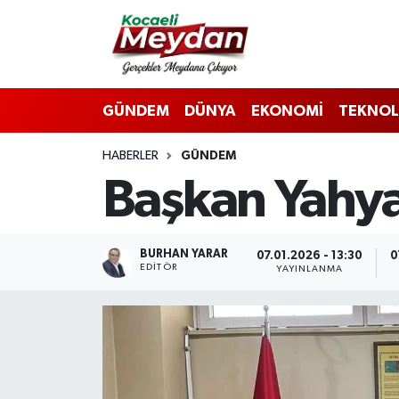
Nöbetçi Eczaneler
GÜNDEM
DÜNYA
EKONOMİ
TEKNOL
Hava Durumu
HABERLER
GÜNDEM
Trafik Durumu
Başkan Yahya
Süper Lig Puan Durumu ve Fikstür
Tüm Manşetler
BURHAN YARAR
07.01.2026 - 13:30
0
EDITÖR
YAYINLANMA
Son Dakika Haberleri
Haber Arşivi