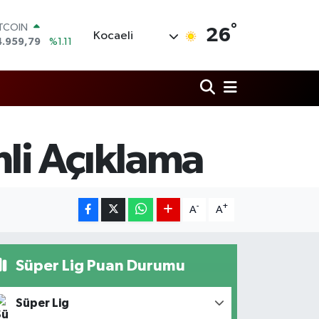
°
ITCOIN
26
Kocaeli
4.959,79
%1.11
OLAR
7,7436
%0.18
URO
5,2510
%0.32
TERLİN
4,4811
%0.38
RAM ALTIN
li Açıklama
660.55
%0.03
İST100
3.779
%-14
-
+
A
A
Süper Lig Puan Durumu
Süper Lig