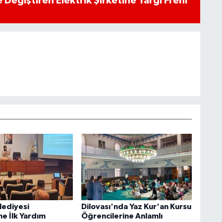
 Değiştiren Elektrik Şirketine Yargı Freni
lediyesi
Dilovası'nda Yaz Kur'an Kursu
ne İlk Yardım
Öğrencilerine Anlamlı