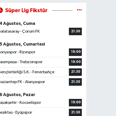
Süper Lig Fikstür
4 Ağustos, Cuma
alatasaray - Çorum FK
21:30
5 Ağustos, Cumartesi
onyaspor - Rizespor
19:00
asımpaşa - Trabzonspor
19:00
ençlerbirliği S.K. - Fenerbahçe
21:30
aziantep FK - Alanyaspor
21:30
6 Ağustos, Pazar
aşakşehir - Kocaelispor
19:00
eşiktaş - Eyüpspor
21:30