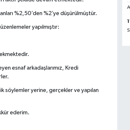
A
z oranları %2,50’den %2’ye düşürülmüştür.
1
düzenlemeler yapılmıştır:
S
ekmektedir.
steyen esnaf arkadaşlarımız, Kredi
ler.
lik söylemler yerine, gerçekler ve yapılan
ekkür ederim.