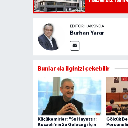
Habersiz Tarife
EDITÖR HAKKINDA
Burhan Yarar
Bunlar da ilginizi çekebilir
Küçükemirler: "Su Hayattır:
Gölcük Be
Kocaeli’nin Su Geleceği İçin
Personeli