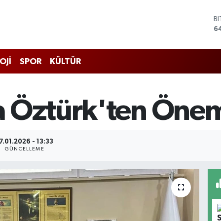
B
6
D
4
E
OJİ
SPOR
KÜLTÜR
5
S
6
G
 Öztürk'ten Önem
6
B
1
7.01.2026 - 13:33
GÜNCELLEME