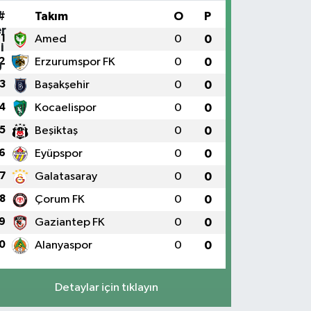
#
Takım
O
P
1
Amed
0
0
2
Erzurumspor FK
0
0
3
Başakşehir
0
0
4
Kocaelispor
0
0
5
Beşiktaş
0
0
6
Eyüpspor
0
0
7
Galatasaray
0
0
8
Çorum FK
0
0
9
Gaziantep FK
0
0
0
Alanyaspor
0
0
Detaylar için tıklayın