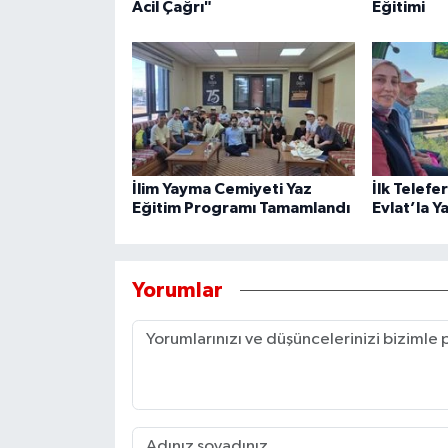
Acil Çağrı"
Eğitimi
İlim Yayma Cemiyeti Yaz
İlk Telefe
Eğitim Programı Tamamlandı
Evlat’la Y
Yorumlar