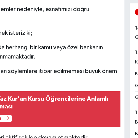
öylemler nedeniyle, esnafımızı doğru
1
ek isteriz ki;
G
da herhangi bir kamu veya özel bankanın
1
lunmamaktadır.
K
n söylemlere itibar edilmemesi büyük önem
K
G
G
Yaz Kur'an Kursu Öğrencilerine Anlamlı
şması
1
e
B
B
eri aktif şekilde devam etmektedir.