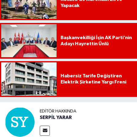
Yapacak
Başkanvekilliği İçin AK Parti’nin
Adayı Hayrettin Ünlü
Habersiz Tarife Değiştiren
Elektrik Şirketine Yargı Freni
EDITÖR HAKKINDA
SERPİL YARAR