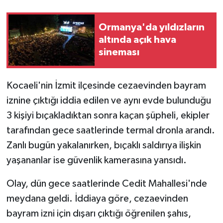
Ormanya'da yıldızların
altında açık hava
sineması
Kocaeli'nin İzmit ilçesinde cezaevinden bayram
iznine çıktığı iddia edilen ve aynı evde bulunduğu
3 kişiyi bıçakladıktan sonra kaçan şüpheli, ekipler
tarafından gece saatlerinde termal dronla arandı.
Zanlı bugün yakalanırken, bıçaklı saldırıya ilişkin
yaşananlar ise güvenlik kamerasına yansıdı.
Olay, dün gece saatlerinde Cedit Mahallesi'nde
meydana geldi. İddiaya göre, cezaevinden
bayram izni için dışarı çıktığı öğrenilen şahıs,