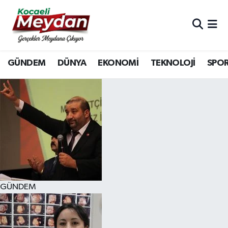
Nöbetçi Eczaneler
GÜNDEM
DÜNYA
EKONOMİ
TEKNOLOJİ
SPO
Hava Durumu
Trafik Durumu
Süper Lig Puan Durumu ve Fikstür
Tüm Manşetler
Son Dakika Haberleri
GÜNDEM
Haber Arşivi