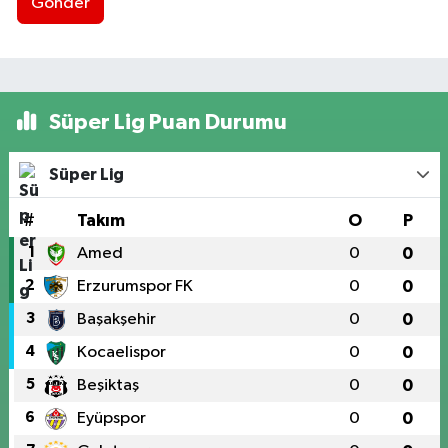
Gönder
Süper Lig Puan Durumu
Süper Lig
#
Takım
O
P
1
Amed
0
0
2
Erzurumspor FK
0
0
3
Başakşehir
0
0
4
Kocaelispor
0
0
5
Beşiktaş
0
0
6
Eyüpspor
0
0