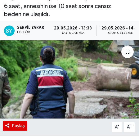
6 saat, annesinin ise 10 saat sonra cansız
bedenine ulaşıldı.
SERPİL YARAR
29.05.2026 - 13:33
29.05.2026 - 14:2
EDITÖR
YAYINLANMA
GÜNCELLEME
Paylaş
-
+
A
A