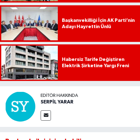
Başkanvekilliği İçin AK Parti’nin
Adayı Hayrettin Ünlü
Habersiz Tarife Değiştiren
Elektrik Şirketine Yargı Freni
EDITÖR HAKKINDA
SERPİL YARAR