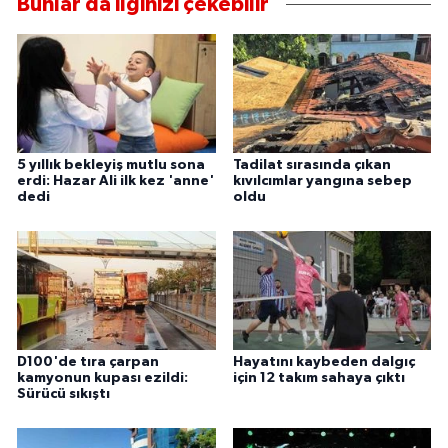
Bunlar da ilginizi çekebilir
5 yıllık bekleyiş mutlu sona
Tadilat sırasında çıkan
erdi: Hazar Ali ilk kez 'anne'
kıvılcımlar yangına sebep
dedi
oldu
D100'de tıra çarpan
Hayatını kaybeden dalgıç
kamyonun kupası ezildi:
için 12 takım sahaya çıktı
Sürücü sıkıştı