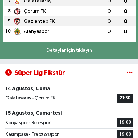
7
Galatasaray
0
0
8
Çorum FK
0
0
9
Gaziantep FK
0
0
10
Alanyaspor
0
0
Detaylar için tıklayın
Süper Lig Fikstür
14 Ağustos, Cuma
Galatasaray - Çorum FK
21:30
15 Ağustos, Cumartesi
Konyaspor - Rizespor
19:00
Kasımpaşa - Trabzonspor
19:00