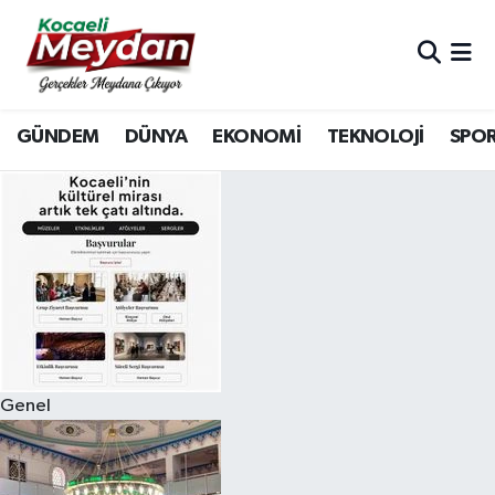
Nöbetçi Eczaneler
GÜNDEM
DÜNYA
EKONOMİ
TEKNOLOJİ
SPO
Hava Durumu
Trafik Durumu
Süper Lig Puan Durumu ve Fikstür
Tüm Manşetler
Son Dakika Haberleri
Genel
Haber Arşivi